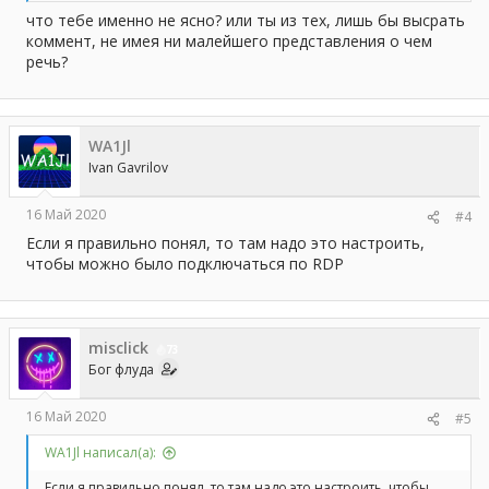
что тебе именно не ясно? или ты из тех, лишь бы высрать
коммент, не имея ни малейшего представления о чем
речь?
WA1Jl
Ivan Gavrilov
16 Май 2020
#4
Если я правильно понял, то там надо это настроить,
чтобы можно было подключаться по RDP
misclick
73
Бог флуда
16 Май 2020
#5
WA1Jl написал(а):
Если я правильно понял, то там надо это настроить, чтобы