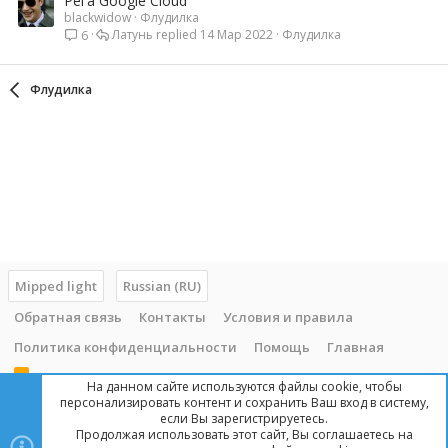
Рега Google Cloud
blackwidow
Флудилка
Латунь
14 Мар 2022
Флудилка
6
Флудилка
Mipped light
Russian (RU)
Обратная связь
Контакты
Условия и правила
Политика конфиденциальности
Помощь
Главная
R
На данном сайте используются файлы cookie, чтобы
S
персонализировать контент и сохранить Ваш вход в систему,
S
если Вы зарегистрируетесь.
Продолжая использовать этот сайт, Вы соглашаетесь на
Copyright © 2014 - 2025, mipped.com. Все права защищены. При