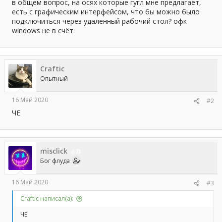
а
в общем вопрос, на осях которые гугл мне предлагает,
есть с графическим интерфейсом, что бы можно было
подключиться через удаленный рабочий стол? офк
windows не в счёт.
Craftic
Опытный
16 Май 2020
#2
ЧЕ
misclick
73
Бог флуда
16 Май 2020
#3
Craftic написал(а):
ЧЕ