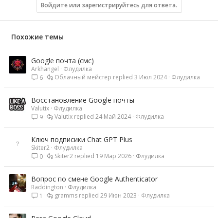
Войдите или зарегистрируйтесь для ответа.
Похожие темы
Google почта (смс)
Arkhangel
Флудилка
Облачный мейстер
3 Июл 2024
Флудилка
6
Восстановление Google почты
Valutix
Флудилка
Valutix
24 Май 2024
Флудилка
9
Ключ подписики Chat GPT Plus
Skiter2
Флудилка
Skiter2
19 Мар 2026
Флудилка
0
Вопрос по смене Google Authenticator
Raddington
Флудилка
gramms
29 Июн 2023
Флудилка
1