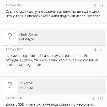
19 Май 2020
#8
Судя по скриншоту, загружена вся память, да ещё и диск.
Что у тебя с оперативкой? Файл подкачки используется?
NightCater
Бог флуда
19 Май 2020
#9
не иметь ссд, иметь 6 гигов озу и играть в онлайн
отсюда и фризы, ты же знаешь, что в онлайне системки
выше чем в одиночке
Pokerok
Опытный
24 Авг 2020
#10
Даже с SSD игра в онлайне подгружает по несколько