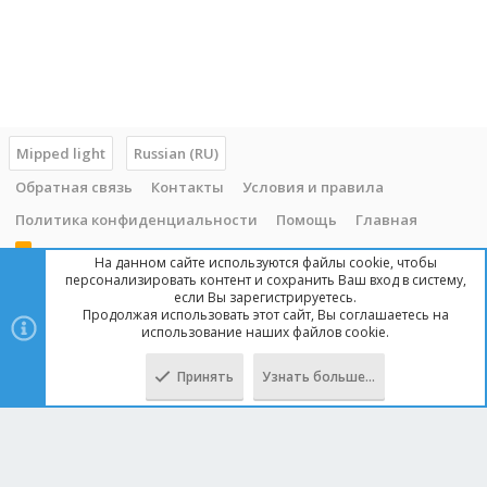
Mipped light
Russian (RU)
Обратная связь
Контакты
Условия и правила
Политика конфиденциальности
Помощь
Главная
R
На данном сайте используются файлы cookie, чтобы
S
персонализировать контент и сохранить Ваш вход в систему,
S
если Вы зарегистрируетесь.
Продолжая использовать этот сайт, Вы соглашаетесь на
Copyright © 2014 - 2025, mipped.com. Все права защищены. При
использование наших файлов cookie.
копировании материала с сайта, обратная ссылка обязательна!
Принять
Узнать больше…
Сверху
Снизу