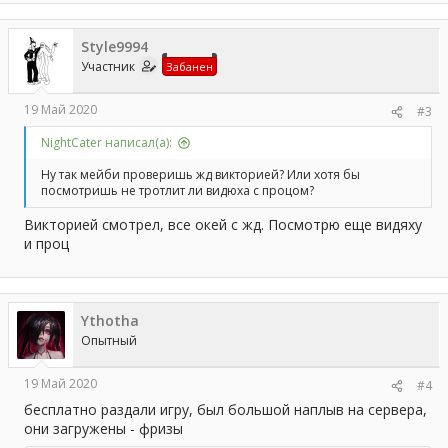
Style9994
Участник
Забанен
19 Май 2020
#3
NightCater написал(а):
Ну так мейби проверишь жд викторией? Или хотя бы
посмотришь не тротлит ли видюха с процом?
Викторией смотрел, все окей с жд. Посмотрю еще видяху
и проц
Ythotha
Опытный
19 Май 2020
#4
бесплатно раздали игру, был большой наплыв на сервера,
они загружены - фризы