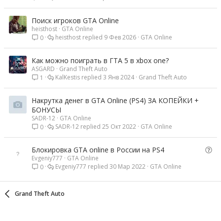
Поиск игроков GTA Online
heisthost
GTA Online
heisthost
9 Фев 2026
GTA Online
0
Как можно поиграть в ГТА 5 в xbox one?
ASGARD
Grand Theft Auto
KalKestis
3 Янв 2024
Grand Theft Auto
1
Накрутка денег в GTA Online (PS4) ЗА КОПЕЙКИ +
БОНУСЫ
SADR-12
GTA Online
SADR-12
25 Окт 2022
GTA Online
0
В
Блокировка GTA online в России на PS4
Evgeniy777
GTA Online
о
Evgeniy777
30 Мар 2022
GTA Online
0
п
р
о
Grand Theft Auto
с