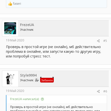
faseri
Р
е
а
к
ц
FrezeUA
и
и
Участник
:
19 Май 2020
#5
Проверь в простой игре (не онлайн), мб действительно
проблема в онлайне, или запусти какую-то другую игру,
или попробуй стресс тест.
Style9994
Участник
Забанен
19 Май 2020
#6
FrezeUA написал(а):
Проверь в простой игре (не онлайн), мб действительно
проблема в онлайне, или запусти какую-то другую игру, или