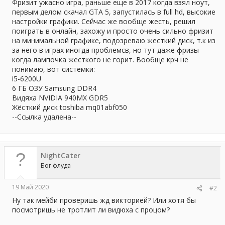
а
Фризит ужасно игра, раньше еще в 2017 когда взял ноут,
первым делом скачал GTA 5, запустилась в full hd, высокие
настройки графики. Сейчас же вообще жесть, решил
поиграть в онлайн, захожу и просто очень сильно фризит
на минимальной графике, подозреваю жесткий диск, т.к из
за него в играх иногда проблемсв, но тут даже фризы
когда лампочка жесткого не горит. Вообще крч не
понимаю, вот системки:
i5-6200U
6 ГБ ОЗУ Samsung DDR4
Видяха NVIDIA 940MX GDR5
Жёсткий диск toshiba mq01abf050
--Ссылка удалена--
NightCater
Бог флуда
19 Май 2020
#2
Ну так мейби проверишь жд викторией? Или хотя бы
посмотришь не тротлит ли видюха с процом?