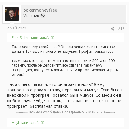
pokermoneyfree
Участник
2 Май 2020
#16
Pink_Seller написал(а):
Так, а человеку какой плюс? Он сам решается и вносит свои
деньги. Так ещё и ничего не получает. Профит только тебе.
так же можно с гарантом, ты вносишь на киви 500, а он 500
гаранту, после он депозитит, все сделала гарант ему
возвращает, вот тут есть логика. В чем профит человек играть
в ноль?
Так а с чего ты взял, что он играет в ноль? Я ему
полностью страхую ставку, перекрывая минус. Если бы он
внес свои и проиграл - остался бы в минусе. Со мной он в
любом случае уйдет в ноль, это гарантия того, что он не
проиграет, бесплатная ставка.
---------Двойное сообщение соединено:
2 Май 2020
---------
Heyl написал(а):