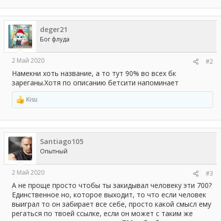
а
к
ц
deger21
и
и
Бог флуда
:
2 Май 2020
#2
Намекни хоть название, а то тут 90% во всех бк
зареганы.Хотя по описанию бетсити напоминает
Kisu
Р
е
а
к
ц
Santiago105
и
и
Опытный
:
2 Май 2020
#3
А не проще просто чтобы ты закидывал человеку эти 700?
Единственное но, которое выходит, то что если человек
выиграл то он забирает все себе, просто какой смысл ему
регаться по твоей ссылке, если он может с таким же