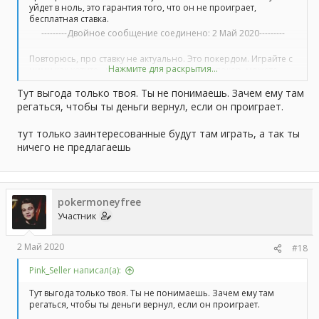
уйдет в ноль, это гарантия того, что он не проиграет,
бесплатная ставка.
---------Двойное сообщение соединено:
2 Май 2020
---------
Повторюсь, про ставку не актуально. Это покердом. Играйте с
Нажмите для раскрытия...
ними как хотите - можете в слоты, можете в покер, можете
поставить, там есть ставки. Просто акция разовая, ставить на
Тут выгода только твоя. Ты не понимаешь. Зачем ему там
коэф 20 можно, конечно, ты точно не проиграешь деньги, но
намного приятнее заработать, чем просто остаться в нуле. На
регаться, чтобы ты деньги вернул, если он проиграет.
какой коэф ставить не говорю, решаете сами.
тут только заинтересованные будут там играть, а так ты
ничего не предлагаешь
pokermoneyfree
Участник
2 Май 2020
#18
Pink_Seller написал(а):
Тут выгода только твоя. Ты не понимаешь. Зачем ему там
регаться, чтобы ты деньги вернул, если он проиграет.