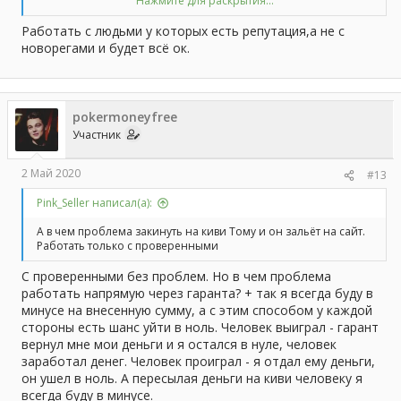
Нажмите для раскрытия...
---------Двойное сообщение соединено:
2 Май 2020
---------
Работать с людьми у которых есть репутация,а не с
Идут в огромных масштабах. Где гарантия, что ты переведешь
новорегами и будет всё ок.
деньги на сайт, а не оставишь их себе?
pokermoneyfree
Участник
2 Май 2020
#13
Pink_Seller написал(а):
А в чем проблема закинуть на киви Тому и он зальёт на сайт.
Работать только с проверенными
С проверенными без проблем. Но в чем проблема
работать напрямую через гаранта? + так я всегда буду в
минусе на внесенную сумму, а с этим способом у каждой
стороны есть шанс уйти в ноль. Человек выиграл - гарант
вернул мне мои деньги и я остался в нуле, человек
заработал денег. Человек проиграл - я отдал ему деньги,
он ушел в ноль. А пересылая деньги на киви человеку я
всегда буду в минусе.