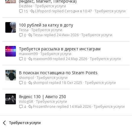
(Яндекс, Магнит, Пятерочка)
DezMee
Требуются услуги
Llifopord
Сегодня в 10:47
Требуются услуги
15
100 рублей за катку в доту
Tessa
Требуются услуги
Tessa
24 Июн 2026
Требуются услуги
0
Требуется рассылка в директ инстаграм
maxxxim99
Требуются услуги
maxxxim99
24 Мар 2026
Требуются услуги
0
В поисках поставщика по Steam Points
shompol
Требуются услуги
shompol
18 Окт 2025
Требуются услуги
0
Яндекс 130 | Авито 250
VologGR
Требуются услуги
Frozenthrone
14 Май 2026
Требуются услуги
4
Требуются услуги