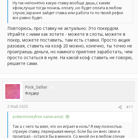
Ну так непонятно какую ставку вообще дашь,с каким
кфом,лучше тогда понизь оплату ,но будет оплата в любом
случае,заранее зайдет ставка или работа то по твоей рефке
все равно будет.
Повторюсь, про ставку не актуально. Это покердом.
Играйте с ними как хотите - можете в слоты, можете в
покер, можете поставить, там есть ставки. Просто акция
разовая, ставить на коэф 20 можно, конечно, ты точно не
проиграешь деньги, но намного приятнее заработать, чем
просто остаться в нуле. На какой коэф ставить не говорю,
решаете сами.
Pink_Seller
1
Флудер
2 Май 2020
#17
pokermoneyfree написал(а):
Так а с чего ты взял, что он играет в ноль? Я ему полностью
страхую ставку, перекрывая минус. Если бы он внес свои и
проиграл - остался бы в минусе. Со мной он в любом случае