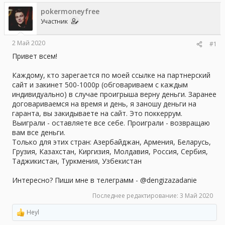
а
pokermoneyfree
Участник
2 Май 2020
#1
Привет всем!
Каждому, кто зарегается по моей ссылке на партнерский
сайт и закинет 500-1000р (обговариваем с каждым
индивидуально) в случае проигрыша верну деньги. Заранее
договариваемся на время и день, я заношу деньги на
гаранта, вы закидываете на сайт. Это поккеррум.
Выиграли - оставляете все себе. Проиграли - возвращаю
вам все деньги.
Только для этих стран: Азербайджан, Армения, Беларусь,
Грузия, Казахстан, Киргизия, Молдавия, Россия, Сербия,
Таджикистан, Туркмения, Узбекистан
Интересно? Пиши мне в телеграмм - @dengizazadanie
Последнее редактирование:
3 Май 2020
Heyl
Р
е