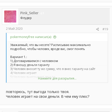
Pink_Seller
1
Флудер
2 Май 2020
#19
pokermoneyfree написал(а):
Уважаемый, что вы несете? Расписываю максимально
подробно, чтобы человек, вроде вас, смог понять
Вариант 1.:
1) Договариваемся с человеком
2) Я вношу деньги гаранту
3) Человек вносит ту же сумму, что я внес гаранту на сайт
4) Человек играет
5) Человек выигрывает деньги
Нажмите для раскрытия...
6) Он пишет гаранту, что выиграл и забирает все деньги с
сайта себе, гарант возвращает мне мои деньги
повторюсь, тут выгода только твоя.
Вариант 2.:
Человек играет на свои деньги. В чем ему плюс?
1) Договариваемся с человеком
2) Я вношу деньги гаранту
3) Человек вносит ту же сумму, что я внес гаранту на сайт
4) Человек играет