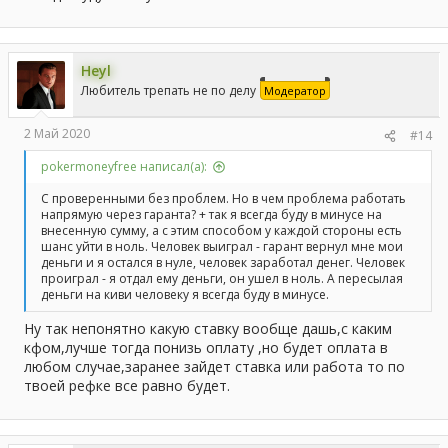
Heyl
Любитель трепать не по делу
Модератор
2 Май 2020
#14
pokermoneyfree написал(а):
С проверенными без проблем. Но в чем проблема работать
напрямую через гаранта? + так я всегда буду в минусе на
внесенную сумму, а с этим способом у каждой стороны есть
шанс уйти в ноль. Человек выиграл - гарант вернул мне мои
деньги и я остался в нуле, человек заработал денег. Человек
проиграл - я отдал ему деньги, он ушел в ноль. А пересылая
деньги на киви человеку я всегда буду в минусе.
Ну так непонятно какую ставку вообще дашь,с каким
кфом,лучше тогда понизь оплату ,но будет оплата в
любом случае,заранее зайдет ставка или работа то по
твоей рефке все равно будет.