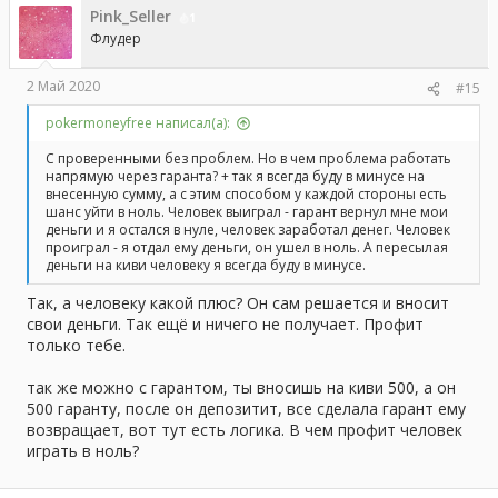
Pink_Seller
1
Флудер
2 Май 2020
#15
pokermoneyfree написал(а):
С проверенными без проблем. Но в чем проблема работать
напрямую через гаранта? + так я всегда буду в минусе на
внесенную сумму, а с этим способом у каждой стороны есть
шанс уйти в ноль. Человек выиграл - гарант вернул мне мои
деньги и я остался в нуле, человек заработал денег. Человек
проиграл - я отдал ему деньги, он ушел в ноль. А пересылая
деньги на киви человеку я всегда буду в минусе.
Так, а человеку какой плюс? Он сам решается и вносит
свои деньги. Так ещё и ничего не получает. Профит
только тебе.
так же можно с гарантом, ты вносишь на киви 500, а он
500 гаранту, после он депозитит, все сделала гарант ему
возвращает, вот тут есть логика. В чем профит человек
играть в ноль?