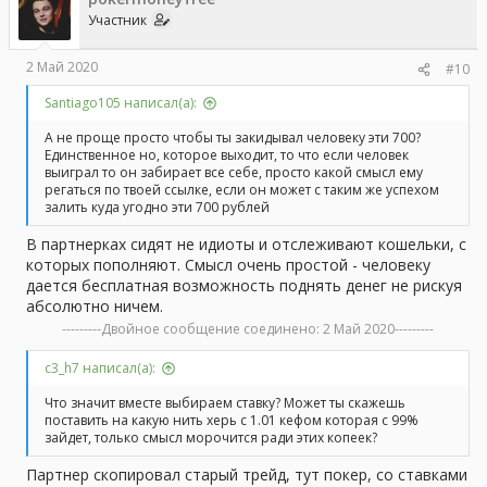
Участник
2 Май 2020
#10
Santiago105 написал(а):
А не проще просто чтобы ты закидывал человеку эти 700?
Единственное но, которое выходит, то что если человек
выиграл то он забирает все себе, просто какой смысл ему
регаться по твоей ссылке, если он может с таким же успехом
залить куда угодно эти 700 рублей
В партнерках сидят не идиоты и отслеживают кошельки, с
которых пополняют. Смысл очень простой - человеку
дается бесплатная возможность поднять денег не рискуя
абсолютно ничем.
---------Двойное сообщение соединено:
2 Май 2020
---------
с3_h7 написал(а):
Что значит вместе выбираем ставку? Может ты скажешь
поставить на какую нить херь c 1.01 кефом которая с 99%
зайдет, только смысл морочится ради этих копеек?
Партнер скопировал старый трейд, тут покер, со ставками