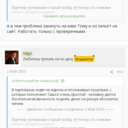
Партнер скопировал старый трейд, тут покер, со ставками
ничего общего не имеет
Нажмите для раскрытия...
---------Двойное сообщение соединено:
2 Май 2020
---------
А в чем проблема закинуть на киви Тому и он зальёт на
Идут в огромных масштабах. Где гарантия, что ты переведешь
сайт. Работать только с проверенными
деньги на сайт, а не оставишь их себе?
Heyl
Любитель трепать не по делу
Модератор
2 Май 2020
#12
pokermoneyfree написал(а):
В партнерках сидят не идиоты и отслеживают кошельки, с
которых пополняют. Смысл очень простой - человеку дается
бесплатная возможность поднять денег не рискуя абсолютно
ничем.
---------Двойное сообщение соединено:
2 Май 2020
---------
Партнер скопировал старый трейд, тут покер, со ставками
ничего общего не имеет