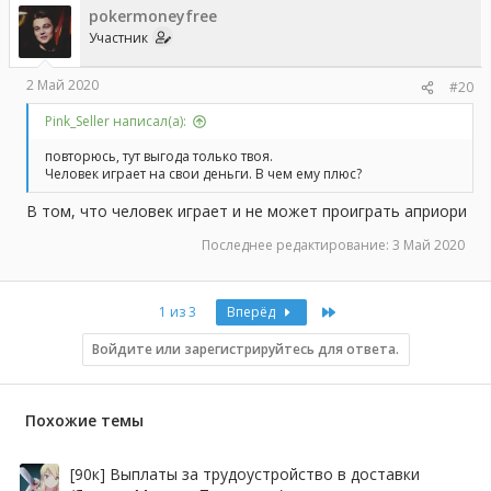
5) Человек проигрывает деньги
pokermoneyfree
6) Он пишет гаранту, что проиграл и гарант переводит ему
Участник
мои деньги. Человек ничего не потерял.
2 Май 2020
#20
Pink_Seller написал(а):
повторюсь, тут выгода только твоя.
Человек играет на свои деньги. В чем ему плюс?
В том, что человек играет и не может проиграть априори
Последнее редактирование:
3 Май 2020
Last
1 из 3
Вперёд
Войдите или зарегистрируйтесь для ответа.
Похожие темы
[90к] Выплаты за трудоустройство в доставки