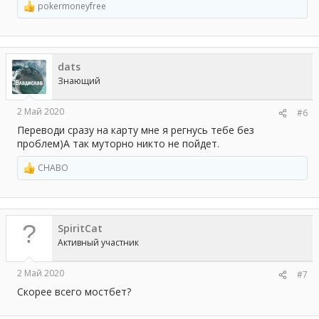
pokermoneyfree
Р
е
а
к
ц
dats
и
и
Знающий
:
2 Май 2020
#6
Переводи сразу на карту мне я регнусь тебе без
проблем)А так муторно никто не пойдет.
CHABO
Р
е
а
к
ц
SpiritCat
и
и
Активный участник
:
2 Май 2020
#7
Скорее всего мостбет?