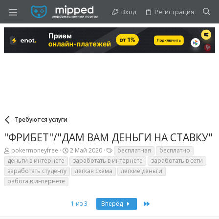
Вход
Регистрация
Требуются услуги
"ФРИБЕТ"/"ДАМ ВАМ ДЕНЬГИ НА СТАВКУ"
А
Д
Т
pokermoneyfree
2 Май 2020
бесплатная
бесплатно
в
а
е
деньги в интернете
заработать в интернете
заработать в сети
т
т
г
заработать студенту
легкая схема
легкие деньги
о
а
и
р
н
работа в интернете
т
а
е
ч
Last
1 из 3
Вперёд
м
а
ы
л