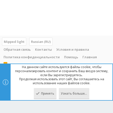
Mipped light
Russian (RU)
Обратная связь
Контакты
Условия и правила
Политика конфиденциальности
Помощь
Главная
R
На данном сайте используются файлы cookie, чтобы
S
персонализировать контент и сохранить Ваш вход в систему,
S
если Вы зарегистрируетесь.
Продолжая использовать этот сайт, Вы соглашаетесь на
Copyright © 2014 - 2025, mipped.com. Все права защищены. При
использование наших файлов cookie.
копировании материала с сайта, обратная ссылка обязательна!
Принять
Узнать больше…
Сверху
Снизу