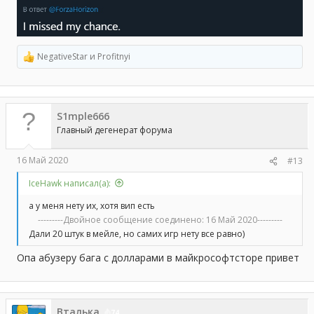
NegativeStar
и
Profitnyi
Р
е
а
к
ц
S1mple666
и
и
Главный дегенерат форума
:
16 Май 2020
#13
IceHawk написал(а):
а у меня нету их, хотя вип есть
---------Двойное сообщение соединено:
16 Май 2020
---------
Дали 20 штук в мейле, но самих игр нету все равно)
Опа абузеру бага с долларами в майкрософтсторе привет
Вталька
74