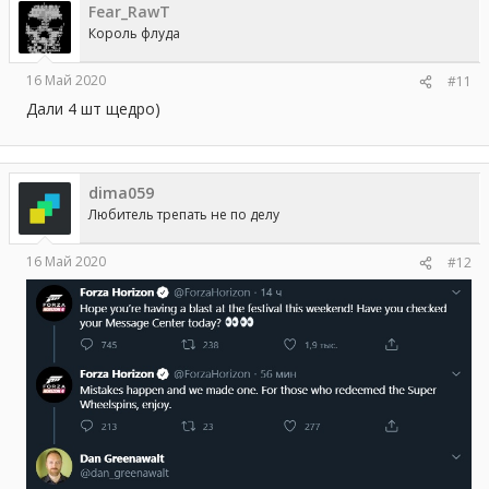
Fear_RawT
Король флуда
16 Май 2020
#11
Дали 4 шт щедро)
dima059
Любитель трепать не по делу
16 Май 2020
#12