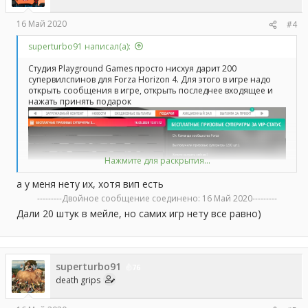
16 Май 2020
#4
superturbo91 написал(а):
Студия Playground Games просто нисхуя дарит 200
супервилспинов для Forza Horizon 4. Для этого в игре надо
открыть сообщения в игре, открыть последнее входящее и
нажать принять подарок
Нажмите для раскрытия...
Для тех кто не шарит, супервилспины - рулетка с 3 призами.
Призы рандомные: внутриигровые деньги, тачки и шмотки.
а у меня нету их, хотя вип есть
Тобишь вы получаете 600 призов нахуй, овердохуя денег,
---------Двойное сообщение соединено:
16 Май 2020
---------
гараж и гардероб.
Вип статус не нужен, приз дают всем кто запускал игру,
Дали 20 штук в мейле, но самих игр нету все равно)
куплена игра или по подписке похуй.
superturbo91
76
death grips