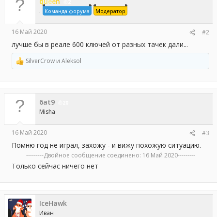
queen
и
2
и
.
Команда форума
Модератор
:
16 Май 2020
#2
лучше бы в реале 600 ключей от разных тачек дали...
SilverCrow
и
Aleksol
Р
е
а
к
ц
6at9
и
20
и
Misha
:
16 Май 2020
#3
Помню год не играл, захожу - и вижу похожую ситуацию.
---------Двойное сообщение соединено:
16 Май 2020
---------
Только сейчас ничего нет
IceHawk
Иван