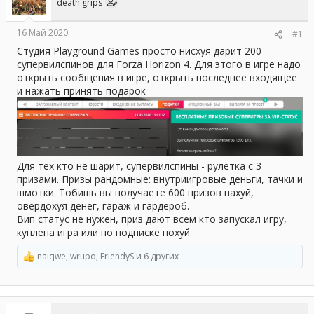
death grips
ы
л
а
16 Май 2020
#1
Студия Playground Games просто нисхуя дарит 200
супервилспинов для Forza Horizon 4. Для этого в игре надо
открыть сообщения в игре, открыть последнее входящее
и нажать принять подарок
Для тех кто не шарит, супервилспины - рулетка с 3
призами. Призы рандомные: внутриигровые деньги, тачки и
шмотки. Тобишь вы получаете 600 призов нахуй,
овердохуя денег, гараж и гардероб.
Вип статус не нужен, приз дают всем кто запускал игру,
куплена игра или по подписке похуй.
naiqwe
,
wrupo
,
FriendyS
и 6 других
Р
е
а
к
ц