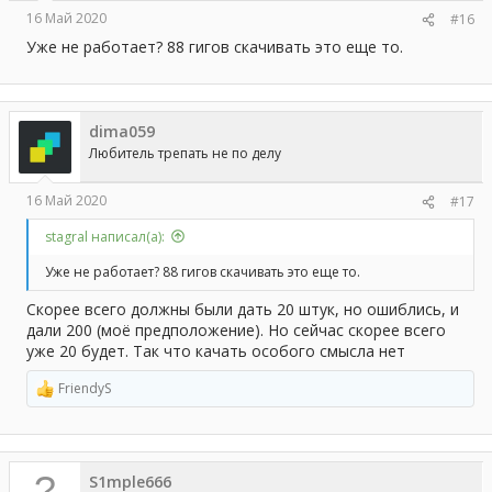
16 Май 2020
#16
Уже не работает? 88 гигов скачивать это еще то.
dima059
Любитель трепать не по делу
16 Май 2020
#17
stagral написал(а):
Уже не работает? 88 гигов скачивать это еще то.
Скорее всего должны были дать 20 штук, но ошиблись, и
дали 200 (моё предположение). Но сейчас скорее всего
уже 20 будет. Так что качать особого смысла нет
FriendyS
Р
е
а
к
ц
S1mple666
и