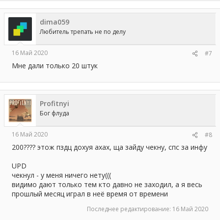
dima059
Любитель трепать не по делу
16 Май 2020
#7
Мне дали только 20 штук
Profitnyi
Бог флуда
16 Май 2020
#8
200???? этож пздц дохуя ахах, ща зайду чекну, спс за инфу
UPD
чекнул - у меня ничего нету(((
видимо дают только тем кто давно не заходил, а я весь
прошлый месяц играл в неё время от времени
Последнее редактирование:
16 Май 2020