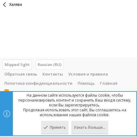
Халява
Mipped light
Russian (RU)
Обратная связь
Контакты
Условия и правила
Политика конфиденциальности
Помощь
Главная
R
На данном сайте используются файлы cookie, чтобы
S
персонализировать контент и сохранить Ваш вход в систему,
S
если Вы зарегистрируетесь.
Продолжая использовать этот сайт, Вы соглашаетесь на
Copyright © 2014 - 2025, mipped.com. Все права защищены. При
использование наших файлов cookie.
копировании материала с сайта, обратная ссылка обязательна!
Принять
Узнать больше…
Сверху
Снизу