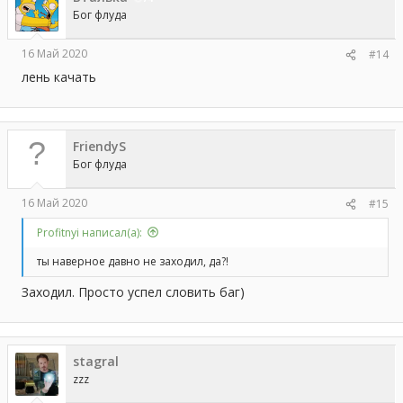
Бог флуда
16 Май 2020
#14
лень качать
FriendyS
Бог флуда
16 Май 2020
#15
Profitnyi написал(а):
ты наверное давно не заходил, да?!
Заходил. Просто успел словить баг)
stagral
zzz