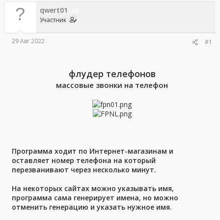
е
ч
qwert01
5
м
а
Участник
ы
л
а
29 Авг 2022
#1
флудер телефонов
массовые звонки на телефон
Программа ходит по Интернет-магазинам и
оставляет номер телефона на который
перезванивают через несколько минут.
На некоторых сайтах можно указывать имя,
программа сама генерирует имена, но можно
отменить генерацию и указать нужное имя.