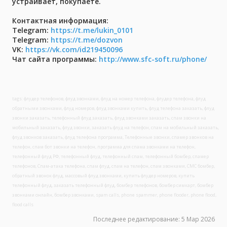
устраивает, покупаете.
Контактная информация:
Telegram:
https://t.me/lukin_0101
Telegram:
https://t.me/dozvon
VK:
https://vk.com/id219450096
Чат сайта программы:
http://www.sfc-soft.ru/phone/
tags: флудер телефонов, флуд звонками, флуд на номер телефона, флудер телефона, флуд
обратными звонками, флуд номеров, флуд звонками купить, флуд телефона заказать, флуд
звонки заказать, телефонный флуд заказать, флуд звонками заказать, спам звонки на
мобильный заказать, флуд звонки, заказать флуд на телефон, спам на мобильный заказать,
флуд звонков заказать, флуд телефона программа, Телефонные звонки, спамер звонков на
телефон, спам бот звонки на телефон, программа для спама звонками на телефон,
телефонный флуд РФ, телефонный флуд, телефонный спам, телефонный бомбер, спамер
телефонов, Спам-атака телефона, спам флуд, спам на телефон, спам звонками, СМС бомбер,
обратный звонок флуд, массовый флуд звонками, купить флудер номеров, купить
телефонный флуд, заказать телефонный флуд, бомбер телефонов, бомбер симкарт, бомбер
звонками онлайн, бомбер звонками, spam calls, phone spammer, phone flooder, phone flood,
flood calls
Последнее редактирование:
5 Мар 2026