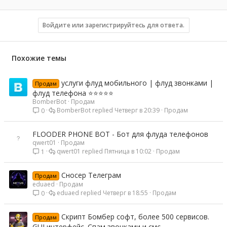
Войдите или зарегистрируйтесь для ответа.
Похожие темы
услуги флуд мобильного | флуд звонками |
Продам
флуд телефона ⭐⭐⭐⭐⭐
BomberBot
Продам
BomberBot
Четверг в 20:39
Продам
0
FLOODER PHONE BOT - Бот для флуда телефонов
qwert01
Продам
qwert01
Пятница в 10:02
Продам
1
Сносер Телеграм
Продам
eduaed
Продам
eduaed
Четверг в 18:55
Продам
0
Скрипт Бомбер софт, более 500 сервисов.
Продам
GUI интерфейс. Спам звонками и смс.