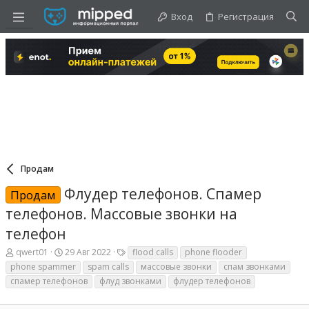
Вход
Регистрация
Продам
Флудер телефонов. Спамер
Продам
телефонов. Массовые звонки на
телефон
А
Д
Т
qwert01
29 Авг 2022
flood calls
phone flooder
в
а
е
phone spammer
spam calls
массовые звонки
спам звонками
т
т
г
спамер телефонов
флуд звонками
флудер телефонов
о
а
и
р
н
т
а