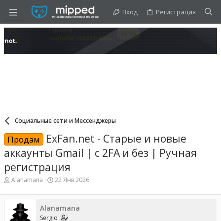
Вход
Регистрация
Социальные сети и Мессенджеры
ExFan.net - Старые и новые
Продам
аккаунты Gmail | с 2FA и без | Ручная
регистрация
А
Д
Alanamana
22 Янв 2026
в
а
т
т
о
а
Alanamana
р
н
Sergio
т
а