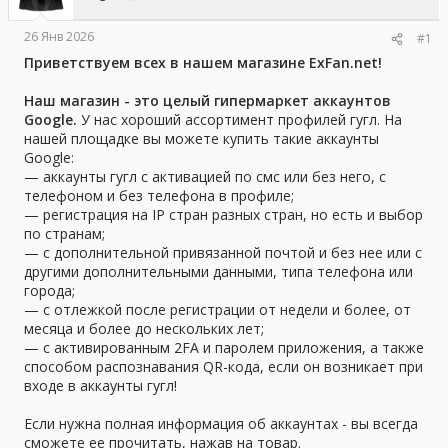
е
ч
м
а
26 Янв 2026
#1
ы
л
а
Приветствуем всех в нашем магазине ExFan.net!
Наш магазин - это целый гипермаркет аккаунтов
Google.
У нас хороший ассортимент профилей гугл. На
нашей площадке вы можете купить такие аккаунты
Google:
— аккаунты гугл с активацией по смс или без него, с
телефоном и без телефона в профиле;
— регистрация на IP стран разных стран, но есть и выбор
по странам;
— с дополнительной привязанной почтой и без нее или с
другими дополнительными данными, типа телефона или
города;
— с отлежкой после регистрации от недели и более, от
месяца и более до нескольких лет;
— с активированным 2FA и паролем приложения, а также
способом распознавания QR-кода, если он возникает при
входе в аккаунты гугл!
Если нужна полная информация об аккаунтах - вы всегда
сможете ее прочитать, нажав на товар.