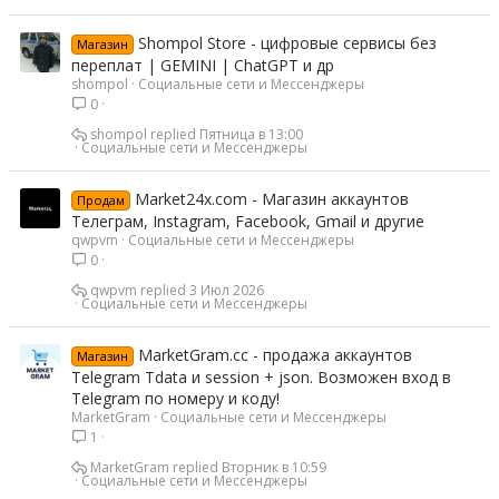
Shompol Store - цифровые сервисы без
Магазин
переплат | GEMINI | ChatGPT и др
shompol
Социальные сети и Мессенджеры
0
shompol
Пятница в 13:00
Социальные сети и Мессенджеры
Market24x.com - Магазин аккаунтов
Продам
Телеграм, Instagram, Facebook, Gmail и другие
qwpvm
Социальные сети и Мессенджеры
0
qwpvm
3 Июл 2026
Социальные сети и Мессенджеры
MarketGram.cc - продажа аккаунтов
Магазин
Telegram Tdata и session + json. Возможен вход в
Telegram по номеру и коду!
MarketGram
Социальные сети и Мессенджеры
1
MarketGram
Вторник в 10:59
Социальные сети и Мессенджеры