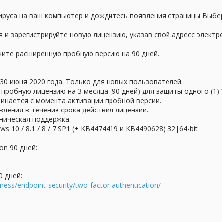
вируса на ваш компьютер и дождитесь появления страницы Выбе
я и зарегистрируйте новую лицензию, указав свой адресс электр
учите расширенную пробную версию на 90 дней.
30 июня 2020 года. Только для новых пользователей.
пробную лицензию на 3 месяца (90 дней) для защиты одного (1)
чинается с момента активации пробной версии.
ления в течение срока действия лицензии.
ническая поддержка.
10 / 8.1 / 8 / 7 SP1 (+ KB4474419 и KB4490628) 32|64-bit
on 90 дней:
0 дней:
ness/endpoint-security/two-factor-authentication/