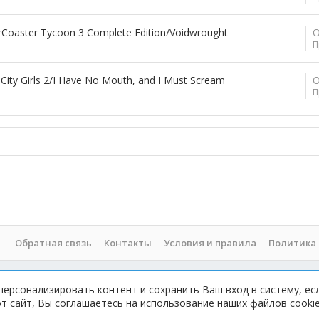
Coaster Tycoon 3 Complete Edition/Voidwrought
О
П
ity Girls 2/I Have No Mouth, and I Must Scream
О
П
Обратная связь
Контакты
Условия и правила
Политика
персонализировать контент и сохранить Ваш вход в систему, ес
 При копировании материала с сайта, обратная ссылка обязательна!
 сайт, Вы соглашаетесь на использование наших файлов cookie