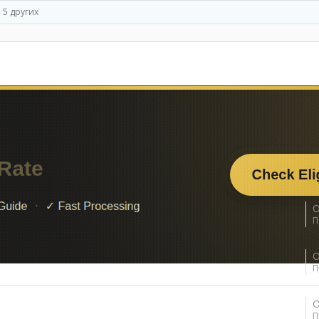
 5 других
од
О
П
О
П
О
П