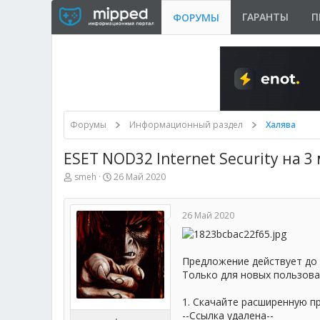
ГАРАНТЫ
П
ФОРУМЫ
Форумы
Информационный раздел
Халява
ESET NOD32 Internet Security на 
А
Д
smeh
26 Май 2020
в
а
т
т
о
а
26 Май 2020
р
н
т
а
е
ч
м
а
Предложение действует до 
ы
л
Только для новых пользова
а
1. Скачайте расширенную пр
--Ссылка удалена--