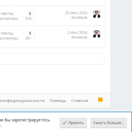
25 Июн 2026
тветы
0
ElonMusk
росмотры
334
2 Июл 2026
тветы
0
ElonMusk
росмотры
287
R
 конфиденциальности
Помощь
Главная
S
S
ли Вы зарегистрируетесь.
Принять
Узнать больше…
.
Сверху
Снизу