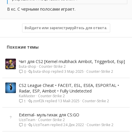
В кс. С черными полосами играет.
Войдите или зарегистрируйтесь для ответа.
Похожие темы
Чит для CS2 [Kernel multihack Aimbot, Triggerbot, Esp]
buta-shop
Counter-Strike 2
buta-shop
3 Мар 2025
Counter-Strike 2
0
CS2 League Cheat • FACEIT, ESL, ESEA, ESPORTAL •
Radar, ESP, Aimbot • Fully Undetected
KaiMaster
Counter-Strike 2
zonf2k
13 Май 2025
Counter-Strike 2
1
External- мультихак для CS:GO
UzziTeam
Counter-Strike 2
UzziTeam
24 Дек 2022
Counter-Strike 2
0