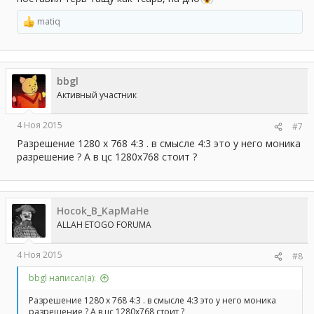
matiq
Р
е
а
к
ц
bbgl
и
и
Активный участник
:
4 Ноя 2015
#7
Разрешение 1280 x 768 4:3 . в смысле 4:3 это у него моника
разрешение ? А в цс 1280х768 стоит ?
Hocok_B_KapMaHe
ALLAH ETOGO FORUMA
4 Ноя 2015
#8
bbgl написал(а):
Разрешение 1280 x 768 4:3 . в смысле 4:3 это у него моника
разрешение ? А в цс 1280х768 стоит ?