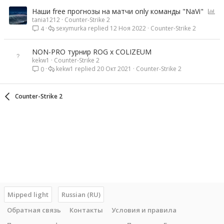
О
Наши free прогнозы на матчи only команды "NaVi"
tania1212
Counter-Strike 2
п
sexymurka
12 Ноя 2022
Counter-Strike 2
4
р
о
с
NON-PRO турнир ROG x COLIZEUM
kekw1
Counter-Strike 2
kekw1
20 Окт 2021
Counter-Strike 2
0
Counter-Strike 2
Mipped light
Russian (RU)
Обратная связь
Контакты
Условия и правила