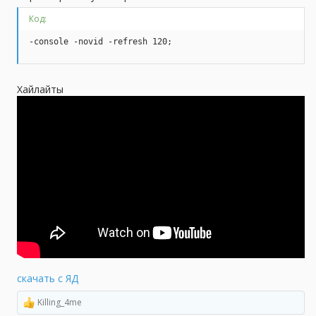
Код:
-console -novid -refresh 120;
Хайлайты
скачать с ЯД
Killing_4me
Р