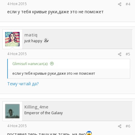
4 Ноя 2015
#4
если у тебя кривые руки,даже это не поможет
matiq
just happy
4 Ноя 2015
#5
Glimisufi написал(а):
если у тебя кривые руки,даже это не поможет
Тему читай да?
Killing_4me
Emperor of the Galaxy
4 Ноя 2015
#6
поставил терь тащу как тсарь, на дно