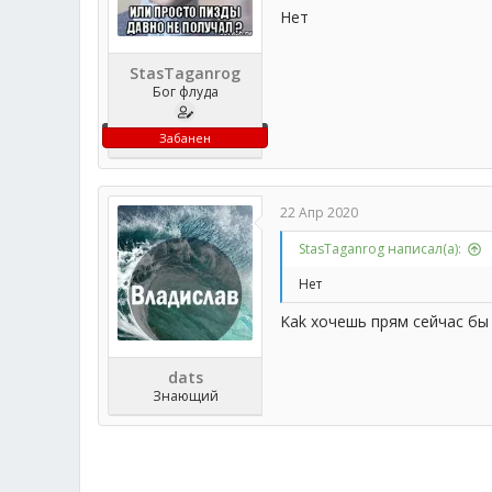
Нет
StasTaganrog
Бог флуда
Забанен
22 Апр 2020
StasTaganrog написал(а):
Нет
Kak хочешь прям сейчас бы
dats
Знающий