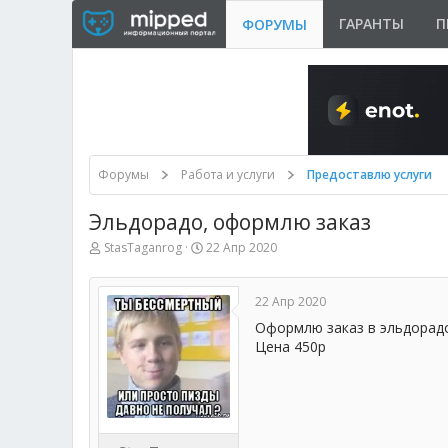
ГАРАНТЫ
П
ФОРУМЫ
Форумы
Работа и услуги
Предоставлю услуги
Эльдорадо, оформлю заказ
А
Д
StasTaganrog
22 Апр 2020
в
а
т
т
о
а
22 Апр 2020
р
н
т
а
Оформлю заказ в эльдорадо
е
ч
Цена 450р
м
а
ы
л
а