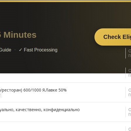
О
П
o
О
П
н/ресторан) 600/1000 Я.Лавке 50%
О
П
2
дуально, качественно, конфиденциально
О
П
О