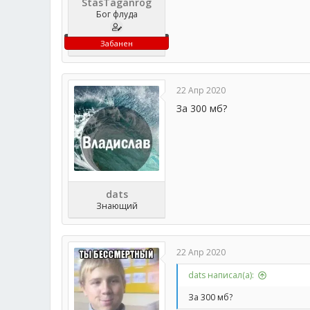
StasTaganrog
Бог флуда
Забанен
22 Апр 2020
За 300 мб?
dats
Знающий
22 Апр 2020
dats написал(а):
За 300 мб?