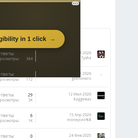
31 Май 2026
тветы
1
Tysha
росмотры
384
18 Июл 2026
тветы
0
getmonero
росмотры
172
12 Июл 2026
тветы
29
Kaggewas
росмотры
3K
15 Апр 2026
тветы
6
moneyceo%$
росмотры
1K
24 Фев 2025
тветы
0