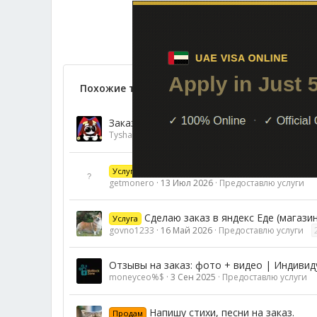
Похожие темы
Заказ из Якитории за 50%
Tysha
29 Май 2026
Предоставлю услуги
Уникальные видео на заказ: X-Studi
Услуга
getmonero
13 Июл 2026
Предоставлю услуги
Сделаю заказ в яндекс Еде (магази
Услуга
govno1233
16 Май 2026
Предоставлю услуги
Отзывы на заказ: фото + видео | Индиви
moneyceo%$
3 Сен 2025
Предоставлю услуги
Напишу стихи, песни на заказ.
Продам