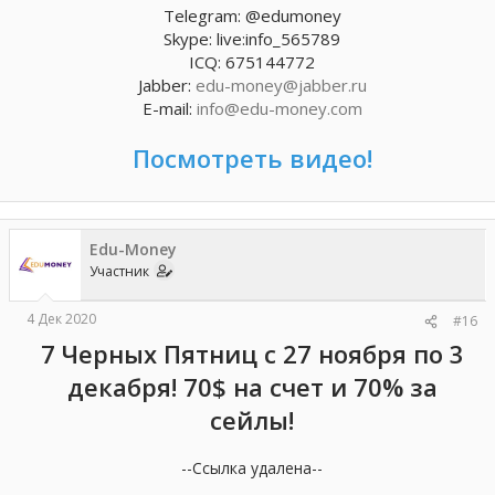
Telegram: @edumoney
Skype: live:info_565789
ICQ: 675144772
Jabber:
edu-money@jabber.ru
E-mail:
info@edu-money.com
Посмотреть видео!
Edu-Money
Участник
4 Дек 2020
#16
7 Черных Пятниц с 27 ноября по 3
декабря! 70$ на счет и 70% за
сейлы!
--Ссылка удалена--