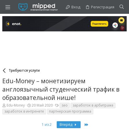
Вход
Регистрация
Требуются услуги
Edu-Money – монетизируем
англоязычный студенческий трафик в
образовательной нише!
А
Д
Т
Edu-Money
20 Май 2020
seo
заработок в арбитраже
в
а
е
заработок в интренете
партнерская программа
т
т
г
о
а
и
р
н
Last
1 из 2
Вперёд
т
а