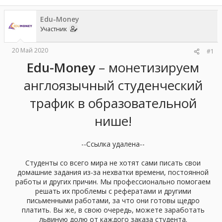
е
ч
м
а
Edu-Money
ы
л
Участник
а
20 Май 2020
#1
Edu-Money
– монетизируем
англоязычный студенческий
трафик в образовательной
нише!
--Ссылка удалена--
Студенты со всего мира не хотят сами писать свои
домашние задания из-за нехватки времени, постоянной
работы и других причин. Мы профессионально помогаем
решать их проблемы с рефератами и другими
письменными работами, за что они готовы щедро
платить. Вы же, в свою очередь, можете заработать
львиную долю от каждого заказа студента.