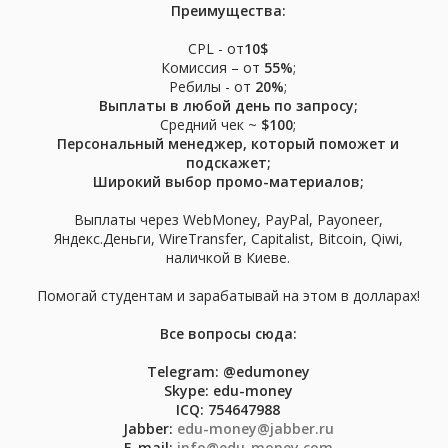
Преимущества:
CPL - от
10$
Комиссия – от
55%
;
Ребилы - от
20%
;
Выплаты в любой день по запросу;
Средний чек ~
$100
;
Персональный менеджер, который поможет и
подскажет;
Широкий выбор промо-материалов;
Выплаты через WebMoney, PayPal, Payoneer,
Яндекс.Деньги, WireTransfer, Capitalist, Bitcoin, Qiwi,
наличкой в Киеве.
Помогай студентам и зарабатывай на этом в долларах!
Все вопросы сюда:
Telegram: @edumoney
Skype: edu-money
ICQ: 754647988
Jabber:
edu-money@jabber.ru
E-mail:
info@edu-money.com