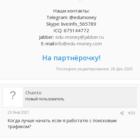
Наши контакты:
Telegram: @edumoney
Skype: live:info_565789
ICQ: 675144772
Jabber:
edu-money@jabber.ru
E-mail:
info@edu-money.com
На партнёрочку!
Последнее редактирование:
28 Дек 2020
Chanto
Новый пользователь
23 Янв 2021
#20
Когда лучше начать если я работатю с поисковым
трафиком?