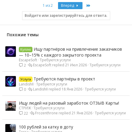
Last
1 из 2
Вперёд
Войдите или зарегистрируйтесь для ответа.
Похожие темы
Ищу партнёров на привлечение заказчиков
Куплю
— 10–15% с каждого закрытого проекта
EscapeSoft
Требуются услуги
EscapeSoft
21 Июл 2026
Требуются услуги
2
Требуются партнёры в проект
Услуга
LandishII
Требуются услуги
LandishII
18 Янв 2026
Требуются услуги
0
Ищу людей на разовый заработок ОТЗЫВ Карты!
СТРИЖ
Требуются услуги
Frozenthrone
21 Янв 2026
Требуются услуги
22
100 рублей за катку в доту
Tessa
Требуются услуги