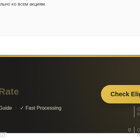
льно ко всем акциям.
ения ФАС
О
П
З
О
221
а
П