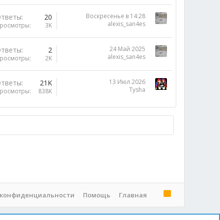
Воскресенье в 14:28
тветы
20
alexis_san4es
росмотры
3K
24 Май 2025
тветы
2
alexis_san4es
росмотры
2K
13 Июл 2026
тветы
21K
Tysha
росмотры
838K
R
 конфиденциальности
Помощь
Главная
S
S