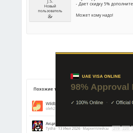
J.S.
- Дает скидку 5% дополните
Новый
пользователь
Может кому надо!
Похожие темы
Wildberries и Ozon исполнили предупрежд
oleh2bis
28 Июл 2026
Маркетплейсы
Акции и игры магазина Магнит #7
Tysha
13 Июл 2026
Маркетплейсы
219
220