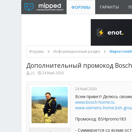
ГАРАНТЫ
П
ФОРУМЫ
Форумы
Информационный раздел
Маркетплей
Дополнительный промокод Bosch 
А
Д
J.S.
24 Май 2020
в
а
т
т
о
а
24 Май 2020
р
н
т
а
Всем привет! Делюсь своим
е
ч
www.bosch-home.ru
м
а
www.siemens-home.bsh-grou
ы
л
а
Промокод: BSHpromo183
- Суммируется со всеми ос