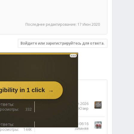
Последнее редактирование:
17 Июн 2020
Войдите или зарегистрируйтесь для ответа.
29 Июл 2026
тветы
1
Юзер
росмотры
332
Сегодня в 06:16
тветы
4K
Зимняя
росмотры
144K