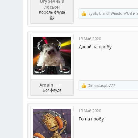
Огуречный
лосьон
Король флуда
laysik
,
Unird
,
WinstonPUB
и 
Р
е
а
к
ц
19 Май 2020
и
и
Давай на пробу.
:
Amain
Dimastaspb777
73
Р
Бог флуда
е
а
к
ц
19 Май 2020
и
и
Го на пробу
: