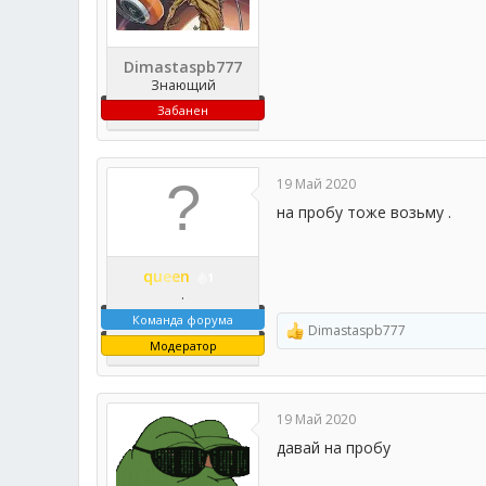
Dimastaspb777
Знающий
Забанен
19 Май 2020
на пробу тоже возьму .
queen
1
.
Команда форума
Dimastaspb777
Р
Модератор
е
а
к
ц
19 Май 2020
и
и
давай на пробу
: