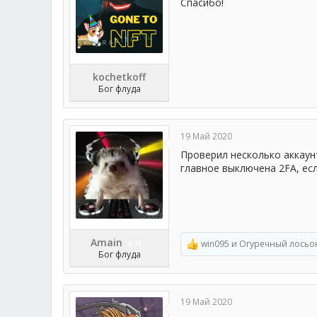
Спасибо!
kochetkoff
Бог флуда
19 Май 2020
Проверил несколько аккаун
главное выключена 2FA, есл
Amain
win095
и
Огуречный лосьо
73
Р
Бог флуда
е
а
к
ц
19 Май 2020
и
и