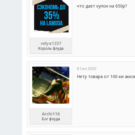
что дает купон на 650р?
velya1337
Король флуда
8 Сен 2020
Нету товара от 100-ки акко
Archi116
Бог флуда