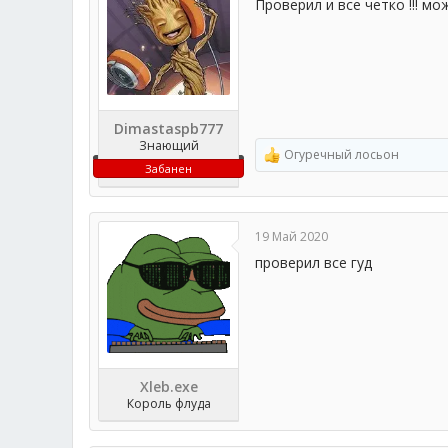
Проверил и все четко !!! мо
:
Dimastaspb777
Знающий
Огуречный лосьон
Р
Забанен
е
а
к
ц
19 Май 2020
и
и
проверил все гуд
:
Xleb.exe
Король флуда