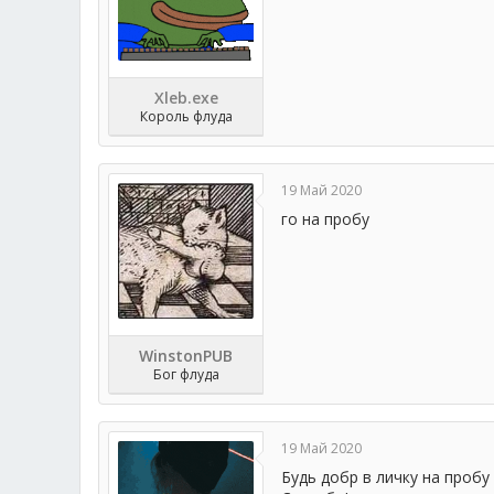
Xleb.exe
Король флуда
19 Май 2020
го на пробу
WinstonPUB
Бог флуда
19 Май 2020
Будь добр в личку на пробу