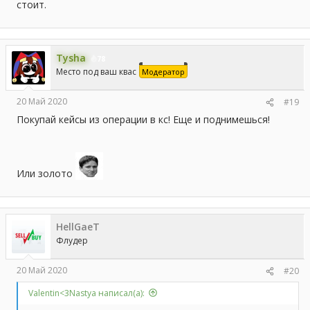
стоит.
Tysha
78
Место под ваш квас
Модератор
20 Май 2020
#19
Покупай кейсы из операции в кс! Еще и поднимешься!
Или золото
HellGaeT
Флудер
20 Май 2020
#20
Valentin<3Nastya написал(а):