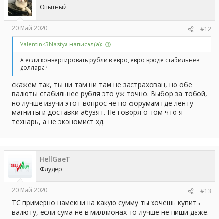
Опытный
20 Май 2020
#12
Valentin<3Nastya написал(а):
А если конвертировать рубли в евро, евро вроде стабильнее
доллара?
скажем так, ты ни там ни там не застрахован, но обе
валюты стабильнее рубля это уж точно. Выбор за тобой,
но лучше изучи этот вопрос не по форумам где ленту
магниты и доставки абузят. Не говоря о том что я
технарь, а не экономист хд.
HellGaeT
Флудер
20 Май 2020
#13
ТС примерно намекни на какую сумму ты хочешь купить
валюту, если сума не в миллионах то лучше не пиши даже.