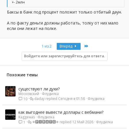
+- 2млн
Баксы в банк под процент положит только отбитый даун.
А по факту деньги должны работать, толку от них мало
если они лежат на полке.
Last
1 из 2
Вперёд
Войдите или зарегистрируйтесь для ответа.
Похожие темы
существуют ли духи?
Московский
Флудилка
daday
Сегодня в 01:58
Флудилка
10
как выгоднее вывести доллары с вебмани?
Kaggewas
Флудилка
✵🅿🅸🆁🅰🆃🅴✵
12 Май 2026
Флудилка
1