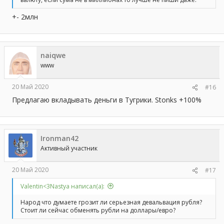
+- 2млн
naiqwe
www
20 Май 2020
#16
Предлагаю вкладывать деньги в Тугрики. Stonks +100%
Ironman42
Активный участник
20 Май 2020
#17
Valentin<3Nastya написал(а):
Народ что думаете грозит ли серьезная девальвация рубля?
Стоит ли сейчас обменять рубли на доллары/евро?