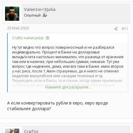
Valentin<3Julia
Опытный
20 Май 2020
#11
Craftic написал(а):
Ну тут видно что вопрос поверхностный и не разбирался
индивидуально. Процент в банке на долларовые
вклады\счета настолько минимален, что разница от хранения
там или в наличке, при небольших суммах, никакая. Тут уже
вопрос где надежнее, дома, или все таки в банке. имхо второе
у нас риск, после 1,4млн страхуемых, да и никто не отменял
кидалово масштабное или санации точечные и тд.
Переводить если в баксы, то в случае, когда сумма приличная
и с большой вероятностью не потребуется в ближайшие
Нажмите для раскрытия...
годы. Иначе может выйти так, что доллар временно просядет
в самый ненужный момент, плюс разница в курсах покупки и
продажи.
А если конвертировать рубли в евро, евро вроде
Опять же, деньги - это инструмент. Когда вы выбираете
стабильнее доллара?
инструмент - вы выбираете более надежный и пользуетесь
им. Попридержать - то лучше дорогой. Но не забываем про
общемировую инфляцию после пандемии.
"Качество в цене относительно времени не теряет, а вот
дешман на алике и рынках дешевеет".
Craftic