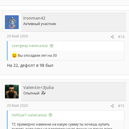
Ironman42
Активный участник
20 Май 2020
#14
Leengway написал(а):
Вы опоздали лет на 30
На 22, дефолт в 98 был
Valentin<3Julia
Опытный
20 Май 2020
#15
HellGaeT написал(а):
ТС примерно намекни на какую сумму ты хочешь купить
валюту, если сума не в миллионах то лучше не пиши даже.