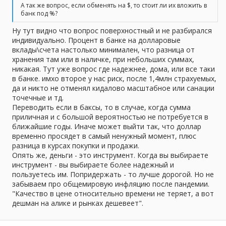
А так же вопрос, если обменять на $, то стоит ли их вложить в
банк под %?
Ну тут видно что вопрос поверхностный и не разбирался
индивидуально. Процент в банке на долларовые
вклады\счета настолько минимален, что разница от
хранения там или в наличке, при небольших суммах,
никакая. Тут уже вопрос где надежнее, дома, или все таки
в банке. имхо второе у нас риск, после 1,4млн страхуемых,
да и никто не отменял кидалово масштабное или санации
точечные и тд.
Переводить если в баксы, то в случае, когда сумма
приличная и с большой вероятностью не потребуется в
ближайшие годы. Иначе может выйти так, что доллар
временно просядет в самый ненужный момент, плюс
разница в курсах покупки и продажи.
Опять же, деньги - это инструмент. Когда вы выбираете
инструмент - вы выбираете более надежный и
пользуетесь им. Попридержать - то лучше дорогой. Но не
забываем про общемировую инфляцию после пандемии.
"Качество в цене относительно времени не теряет, а вот
дешман на алике и рынках дешевеет".