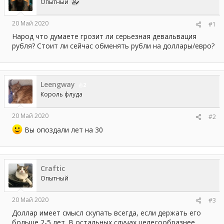
Опытный
ы
л
а
20 Май 2020
#1
Народ что думаете грозит ли серьезная девальвация
рубля? Стоит ли сейчас обменять рубли на доллары/евро?
Leengway
2
Король флуда
20 Май 2020
#2
Вы опоздали лет на 30
Craftic
Опытный
20 Май 2020
#3
Доллар имеет смысл скупать всегда, если держать его
больше 2-5 лет. В остальных случах целесообразнее