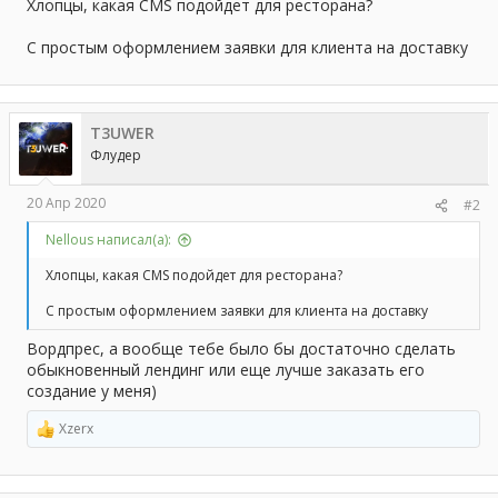
а
Хлопцы, какая CMS подойдет для ресторана?
С простым оформлением заявки для клиента на доставку
T3UWER
Флудер
20 Апр 2020
#2
Nellous написал(а):
Хлопцы, какая CMS подойдет для ресторана?
С простым оформлением заявки для клиента на доставку
Вордпрес, а вообще тебе было бы достаточно сделать
обыкновенный лендинг или еще лучше заказать его
создание у меня)
Xzerx
Р
е
а
к