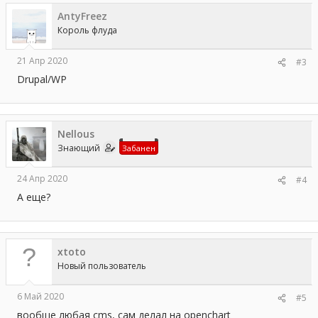
ц
AntyFreez
и
и
Король флуда
:
21 Апр 2020
#3
Drupal/WP
Nellous
Знающий
Забанен
24 Апр 2020
#4
А еще?
xtoto
Новый пользователь
6 Май 2020
#5
вообще любая cms, сам делал на openchart