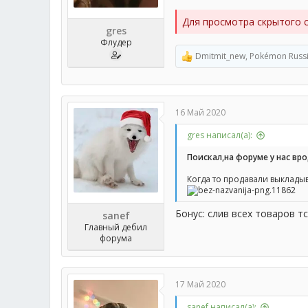
Для просмотра скрытого 
gres
Флудер
Dmitmit_new
,
Pokémon Russ
Р
е
а
к
ц
16 Май 2020
и
и
gres написал(а):
:
Поискал,на форуме у нас вро
Когда то продавали выкладыв
Бонус: слив всех товаров т
sanef
Главный дебил
форума
17 Май 2020
sanef написал(а):