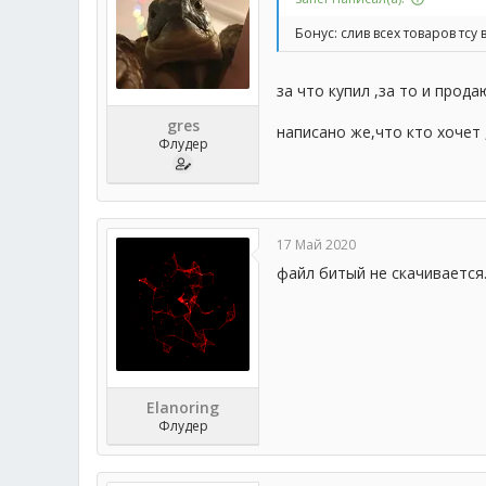
Бонус: слив всех товаров тсу
за что купил ,за то и прода
gres
написано же,что кто хочет
Флудер
17 Май 2020
файл битый не скачивается..
Elanoring
Флудер