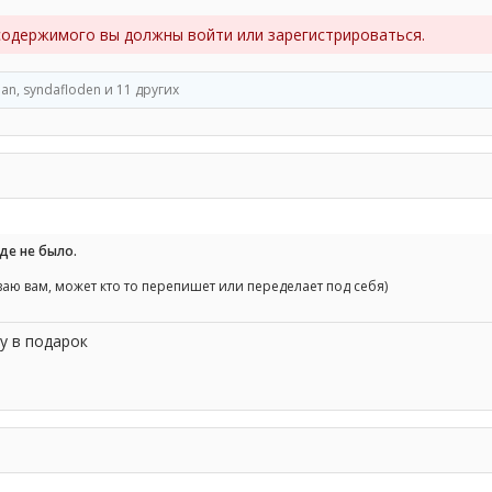
содержимого вы должны войти или зарегистрироваться.
ian
,
syndafloden
и 11 других
де не было.
аю вам, может кто то перепишет или переделает под себя)
су в подарок