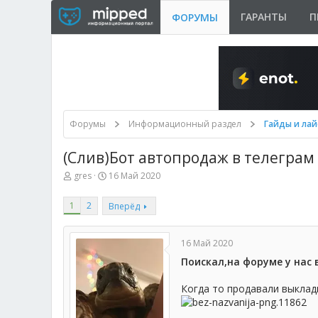
ГАРАНТЫ
П
ФОРУМЫ
Форумы
Информационный раздел
Гайды и ла
(Cлив)Бот автопродаж в телеграм
А
Д
gres
16 Май 2020
в
а
т
т
1
2
Вперёд
о
а
р
н
т
а
е
ч
16 Май 2020
м
а
Поискал,на форуме у нас 
ы
л
а
Когда то продавали выклад