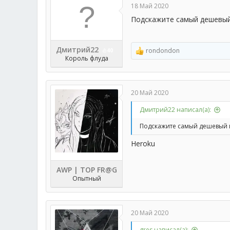
18 Май 2020
Подскажите самый дешевый 
Дмитрий22
rondondon
40
Р
Король флуда
е
а
к
ц
20 Май 2020
и
и
Дмитрий22 написал(а):
:
Подскажите самый дешевый и
Heroku
AWP | TOP FR@G
Опытный
20 Май 2020
gres написал(а):