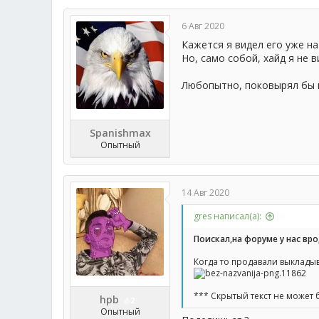
6 Авг 2020
Кажется я видел его уже на
Но, само собой, хайд я не 
Любопытно, поковырял бы 
Spanishmax
Опытный
14 Авг 2020
gres написал(а):
Поискал,на форуме у нас вро
Когда то продавали выкладыв
*** Скрытый текст не может 
hpb
2
Опытный