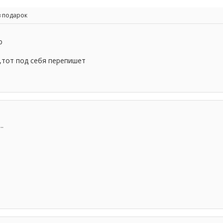
 в подарок
ю
 ,тот под себя перепишет
.