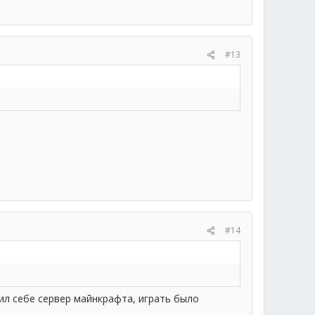
#13
#14
ил себе сервер майнкрафта, играть было