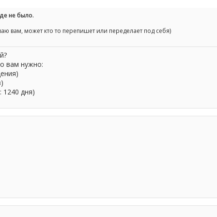
де не было.
аю вам, может кто то перепишет или переделает под себя)
й?
о вам нужно:
щения)
в)
: 1240 дня)