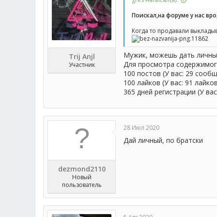
Поискал,на форуме у нас вро
Когда то продавали выкладыв
Мужик, можешь дать личны
Trij Anjl
Для просмотра содержимог
Участник
100 постов (У вас: 29 сооб
100 лайков (У вас: 91 лайко
365 дней регистрации (У вас
28 Июл 2020
Дай личный, по братски
dezmond2110
Новый
пользователь