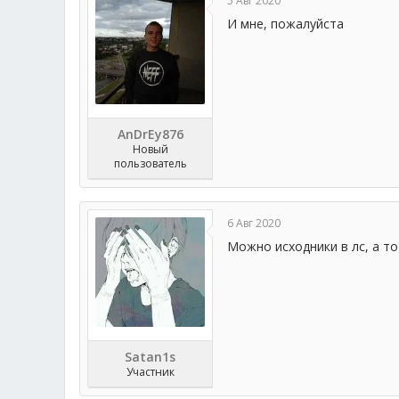
5 Авг 2020
И мне, пожалуйста
AnDrEy876
Новый
пользователь
6 Авг 2020
Можно исходники в лс, а т
Satan1s
Участник