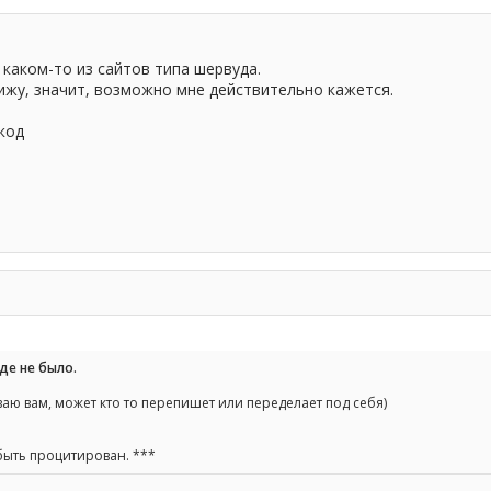
 каком-то из сайтов типа шервуда.
вижу, значит, возможно мне действительно кажется.
код
де не было.
аю вам, может кто то перепишет или переделает под себя)
быть процитирован. ***