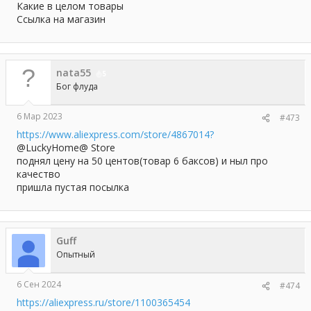
Какие в целом товары
Ссылка на магазин
nata55
5
Бог флуда
6 Мар 2023
#473
https://www.aliexpress.com/store/4867014?
@LuckyHome@ Store
поднял цену на 50 центов(товар 6 баксов) и ныл про
качество
пришла пустая посылка
Guff
Опытный
6 Сен 2024
#474
https://aliexpress.ru/store/1100365454