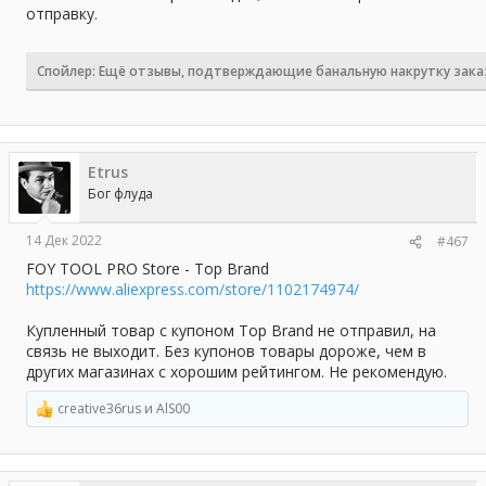
отправку.
Спойлер:
Ещё отзывы, подтверждающие банальную накрутку зака
Etrus
Бог флуда
14 Дек 2022
#467
FOY TOOL PRO Store - Top Brand
https://www.aliexpress.com/store/1102174974/
Купленный товар с купоном Top Brand не отправил, на
связь не выходит. Без купонов товары дороже, чем в
других магазинах с хорошим рейтингом. Не рекомендую.
creative36rus
и
AlS00
Р
е
а
к
ц