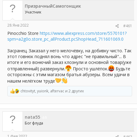
а
ПризрачныйСамогонщик
Участник
28 Янв 2022
#461
Pinocchio Store
https://www.aliexpress.com/store/5570101?
spm=a2g0o.store_pc_allProduct.pcShopHead_711601069.0
Засранец. Заказал у него мелочёвку, на добивку чисто. Так
этот говнюк поднял вонь что адрес "не правильный"... В
итоге и его вонючий заказ клознули и основной товар(уже
отправленный) развернули.
Просто ушлёпок.
Будьте
осторожны с этим магазом братья абузеры. Всем удачи в
нашем нелёгком труде
chtovityt
,
yuionk
,
aftervac
и 2 других
Р
е
а
к
ц
nata55
и
5
и
Бог флуда
:
1 Фев 2022
#462