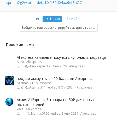
spm=a2g2w.orderdetail.0.0.30d04aa6dtSaQC
First
Назад
24 из 24
Войдите или зарегистрируйтесь для ответа.
Похожие темы
Aliexpress халявные покупки с купонами продавца
Aliex
Aliexpress
Aliex
26 Янв 2025
Aliexpress
1
продам аккаунты с 400 баллами Aliexpress
Azamat111
Aliexpress
Azamat111
8 Окт 2024
Aliexpress
0
Акция AliExpress 3 товара по 50₽ для новых
пользователей
xnet
Aliexpress
Markus0750
8 Апр 2024
Aliexpress
11