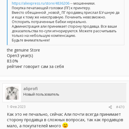
https://aliexpress.ru/store/4836206
-- мошенники.
Покупка печатающей головки (ПГ) к принтеру.
Вместо обещанной _новой_ ПГ продавец прислал БУ-шную да
и еще к тому же неисправную. Починить невозможно.
Отспорить потраченные бабки нереально.
Администрация али принимает сторону продавца. Все ваши
доказательства по-сути игнорируются. Можете рассчитывать
только на небольшую компенсацию.
Будьте внимательнее!
the genuine Store
Open3 year(s)
83.0%
рейтинг говорит сам за себя
aliprofi
Новый пользователь
1 Фев 2023
#470
Как это не печально, сейчас Али почти всегда принимает
сторону продавца в сложных вопросах, так как продавцов
мало, а покупателей много