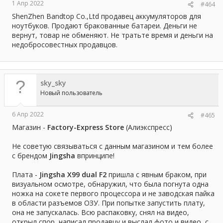
1 Апр 2022
#464
ShenZhen Bandtop Co.,Ltd продавец аккумуляторов для
ноутбуков. Продают бракованные батареи. Деньги не
вернут, товар не обменяют. Не тратьте время и деньги на
недобросовестных продавцов.
sky_sky
Новый пользователь
6 Апр 2022
#465
Магазин -
Factory-Express Store
(Алиэкспресс)
Не советую связываться с данным магазином и тем более
с брендом
Jingsha
впринципе!
Плата -
Jingsha X99 dual F2
пришла с явным браком, при
визуальном осмотре, обнаружил, что была погнута одна
ножка на сокете первого процессора и не заводская пайка
в области разъемов ОЗУ. При попытке запустить плату,
она не запускалась. Всю распаковку, снял на видео,
открыл спор, написал продавцу и выслал фото и видео, с