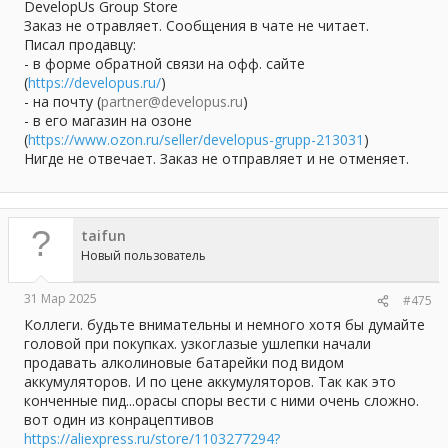
DevelopUs Group Store
Заказ не отравляет. Сообщения в чате не читает.
Писал продавцу:
- в форме обратной связи на офф. сайте
(
https://developus.ru/
)
- на почту (
partner@developus.ru
)
- в его магазин на озоне
(
https://www.ozon.ru/seller/developus-grupp-213031
)
Нигде не отвечает. Заказ не отправляет и не отменяет.
taifun
Новый пользователь
31 Мар 2025
#475
Коллеги. будьте внимательны и немного хотя бы думайте
головой при покупках. узкоглазые ушлепки начали
продавать алколиновые батарейки под видом
аккумуляторов. И по цене аккумуляторов. Так как это
конченные пид...орасы споры вести с ними очень сложно.
вот один из конрацептивов
https://aliexpress.ru/store/1103277294?