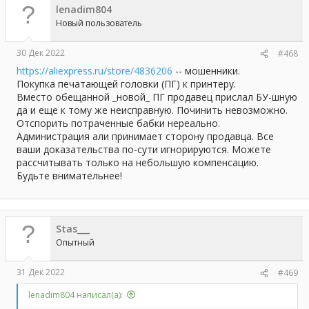
lenadim804
и
и
Новый пользователь
:
30 Дек 2022
#468
https://aliexpress.ru/store/4836206
-- мошенники.
Покупка печатающей головки (ПГ) к принтеру.
Вместо обещанной _новой_ ПГ продавец прислал БУ-шную
да и еще к тому же неисправную. Починить невозможно.
Отспорить потраченные бабки нереально.
Администрация али принимает сторону продавца. Все
ваши доказательства по-сути игнорируются. Можете
рассчитывать только на небольшую компенсацию.
Будьте внимательнее!
Stas___
Опытный
31 Дек 2022
#469
lenadim804 написал(а):