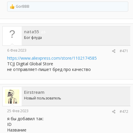
GorBBB
Р
е
а
к
ц
nata55
и
5
и
Бог флуда
:
6 Фев 2023
#471
https://www.aliexpress.com/store/1102174585
TCJJ Digital Global Store
не отправляет-пишет бред про качество
Eirstream
Новый пользователь
25 Фев 2023
#472
я бы добавил так:
ID
Название