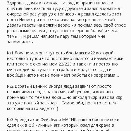
а
Здарова , дамы и господа ...Изрядно припив пиваса и
ощутив лень ехать на тусу с друзяками залип в комп и в
очередной раз угарнув с топиков - я решил сделать этот
пост) Несмотря на то что изначально регал акк чтоб
давать квесты на всякий вериф - я покрыл весь свой спрос
реальными челами , а тут только сдавал "хлам" и чекал
темы .... и решил написать пару тем которые мне
запомнились .
№1 Лох- не мамонт: тут есть бро Максим22 который
настолько тупой что постоянно палится и называет ники
или телеги с окончанием 22/223 и так с нг и постоянно
куча людей наступают на грабли и жалуются .... да и
вообще никто них не понимает работы с новорегами ...
№2 Всратый ценник: иногда люди задвигают просто
невменяемо неадекватно мелкий ценник , я конечно
понимаю что тема на лоха .....но апхолд 120р и авс за 80р
это уже полный зашквар ....Самое обидное что есть №1
который на это ведется )
№3 Аренда аков Фейсбук и МАГИЯ: нашел бро в ветке и
сдал акк в фб - личный акк который юзал для срача в
городских группах и логина в играх , мой основной