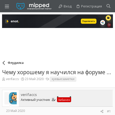
Вход
Регистрация
Флудилка
Чему хорошему я научился на форуме ...
А
Д
Т
verifaccs
23 Май 2020
хуевыезаметки
в
а
е
т
т
г
о
а
и
verifaccs
р
н
т
а
Активный участник
Забанен
е
ч
м
а
23 Май 2020
#1
ы
л