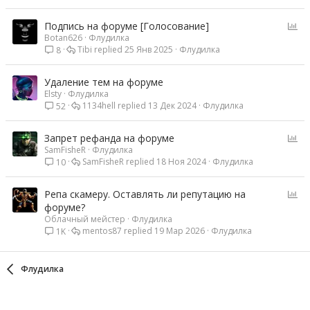
О
Подпись на форуме [Голосование]
Botan626
Флудилка
п
Tibi
25 Янв 2025
Флудилка
8
р
о
с
Удаление тем на форуме
Elsty
Флудилка
1134hell
13 Дек 2024
Флудилка
52
О
Запрет рефанда на форуме
SamFisheR
Флудилка
п
SamFisheR
18 Ноя 2024
Флудилка
10
р
о
с
О
Репа скамеру. Оставлять ли репутацию на
п
форуме?
Облачный мейстер
Флудилка
р
mentos87
19 Мар 2026
Флудилка
1K
о
с
Флудилка