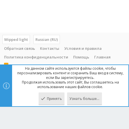
Mipped light
Russian (RU)
Обратная связь
Контакты
Условия и правила
Политика конфиденциальности
Помощь
Главная
R
На данном сайте используются файлы cookie, чтобы
S
персонализировать контент и сохранить Ваш вход в систему,
S
если Вы зарегистрируетесь.
Продолжая использовать этот сайт, Вы соглашаетесь на
Copyright © 2014 - 2025, mipped.com. Все права защищены. При
использование наших файлов cookie.
копировании материала с сайта, обратная ссылка обязательна!
Принять
Узнать больше…
Сверху
Снизу