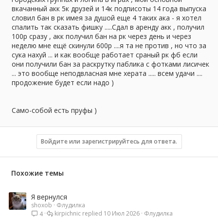
вкачанный акк 5к друзей и 14к подписоты 14 года выпуска
словил бан в рк имея за душой еще 4 таких ака - я хотел
спалить так сказать фишку .....Сдал в аренду акк , получил
100р сразу , акк получил бан на рк через день и через
неделю мне ещё скинули 600р ....я та не против , но что за
сука нахуй ... и как вообще работает сраный рк фб если
они получили бан за раскрутку паблика с фотками лисичек
... это вообще неподвласная мне херата ..... всем удачи ....
продожение будет если надо )
Само-собой есть пруфы )
Войдите или зарегистрируйтесь для ответа.
Похожие темы
Я вернулся
shoxob
Флудилка
kirpichnic
10 Июл 2026
Флудилка
4