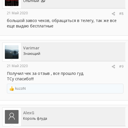
и
Опытный
:
21 Май 2020
#8
большой завоз чеков, обращаться в телегу, так же все
еще выдаю бесплатные
Varimar
Знающий
21 Май 2020
#9
Получил чек за отзыв , все прошло гуд.
ТСу спасибо!!!
kuzziN
Р
е
а
к
ц
AlexG
и
и
Король флуда
: