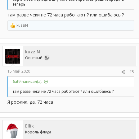
теперь
там разве чеки не 72 часа работают ? или ошибаюсь ?
kuzziN
Р
е
а
к
ц
kuzziN
и
и
Опытный
:
15 Май 2020
#5
6at9 написал(а):
там разве чеки не 72 часа работают ? или ошибаюсь ?
Я рофлил, да, 72 часа
Ellik
Король флуда