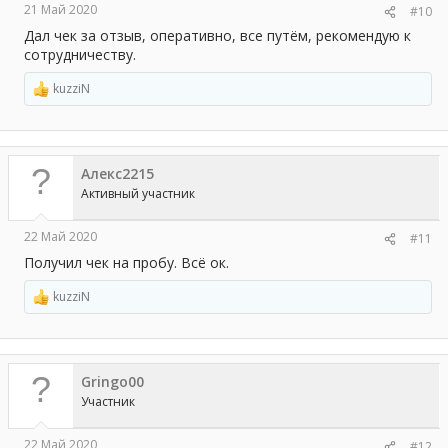
21 Май 2020
#10
Дал чек за отзыв, оперативно, все путём, рекомендую к
сотрудничеству.
kuzziN
Р
е
а
к
ц
Алекс2215
и
и
Активный участник
:
22 Май 2020
#11
Получил чек на пробу. Всё ок.
kuzziN
Р
е
а
к
ц
Gringo00
и
и
Участник
:
22 Май 2020
#12