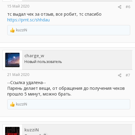
15 Май 2020
#6
тс выдал чек за отзыв, все робит, тс спасибо
https://prnt.sc/shhdau
kuzziN
Р
е
а
к
ц
charge_w
и
и
Новый пользователь
:
21 Май 2020
#7
--Ссылка удалена--
Парень делает вещи, от обращения до получения чеков
прошло 5 минут, можно брать.
kuzziN
Р
е
а
к
ц
kuzziN
и