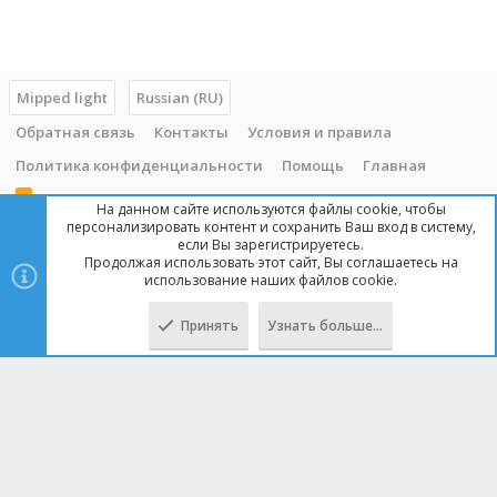
Mipped light
Russian (RU)
Обратная связь
Контакты
Условия и правила
Политика конфиденциальности
Помощь
Главная
R
На данном сайте используются файлы cookie, чтобы
S
персонализировать контент и сохранить Ваш вход в систему,
S
если Вы зарегистрируетесь.
Продолжая использовать этот сайт, Вы соглашаетесь на
Copyright © 2014 - 2025, mipped.com. Все права защищены. При
использование наших файлов cookie.
копировании материала с сайта, обратная ссылка обязательна!
Принять
Узнать больше…
Сверху
Снизу