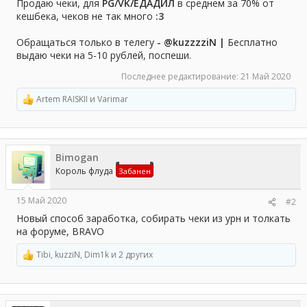
а
Продаю чеки, для
PG/VK/ЕДАДИЛ
в среднем за 70% от
кешбека, чеков не так много
:3
Обращаться только в телегу
- @kuzzzziN |
Бесплатно
выдаю чеки на 5-10 рублей, поспеши.
Последнее редактирование:
21 Май 2020
Artem RAISKII
и
Varimar
Р
е
а
к
ц
Bimogan
и
и
Король флуда
Забанен
:
15 Май 2020
#2
Новый способ заработка, собирать чеки из урн и толкать
на форуме, BRAVO
Tibi
,
kuzziN
,
Dim1k
и 2 других
Р
е
а
к
ц