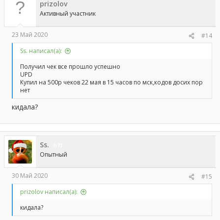
prizolov
и
и
Активный участник
:
23 Май 2020
#14
Ss. написал(а):
Получил чек все прошло успешно
UPD
Купил на 500р чеков 22 мая в 15 часов по мск,кодов досих пор
нет
кидала?
Ss.
73
Опытный
30 Май 2020
#15
prizolov написал(а):
кидала?