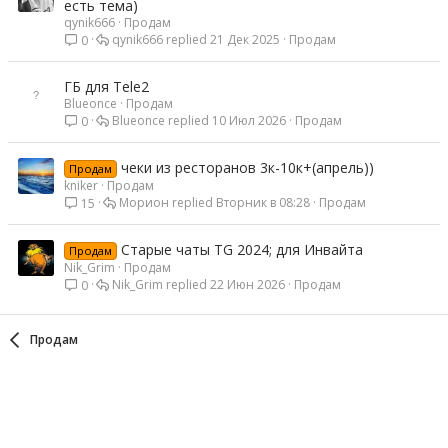
есть тема)
qynik666
Продам
qynik666
21 Дек 2025
Продам
0
ГБ для Tele2
Blueonce
Продам
Blueonce
10 Июл 2026
Продам
0
чеки из ресторанов 3к-10к+(апрель))
Продам
kniker
Продам
Морион
Вторник в 08:28
Продам
15
Старые чаты TG 2024; для Инвайта
Продам
Nik_Grim
Продам
Nik_Grim
22 Июн 2026
Продам
0
Продам