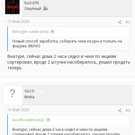
kuzziN
и
и
Опытный
:
15 Май 2020
#3
Bimogan написал(а):
Новый способ заработка, собирать чеки из урн и толкать на
форуме, BRAVO
Внатуре, сейчас дома 2 часа сидел и чеки по акциям
сортировал, вроде 2 штучки насобиралось, решил продать
теперь
6at9
20
Misha
15 Май 2020
#4
kuzziN написал(а):
Внатуре, сейчас дома 2 часа сидел и чеки по акциям
сортировал, вроде 2 штучки насобиралось, решил продать