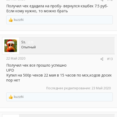
Получил чек едадила на пробу- вернулся кэшбек 7.5 руб-
Если кому нужно, то можно брать
kuzziN
Р
е
а
к
ц
Ss.
и
73
и
Опытный
:
22 Май 2020
#13
Получил чек все прошло успешно
UPD
Купил на 500р чеков 22 мая в 15 часов по мск,кодов досих
пор нет
Последнее редактирование:
23 Май 2020
kuzziN
Р
е
а
к
ц