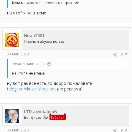
Куча магазов же в телеге со штрихами
на что? я не в теме
Иван7081
Главный абузер по еде
24 Май 2020
#17
zovacin написал(а):
на что? я не в теме
ну вот раз все есть,то добро пожаловать -
teleg.run/vkusvillshop_bot
(не реклама)
LTD akvolabeaN
20
Бог флуда
Забанен
24 Май 2020
#18