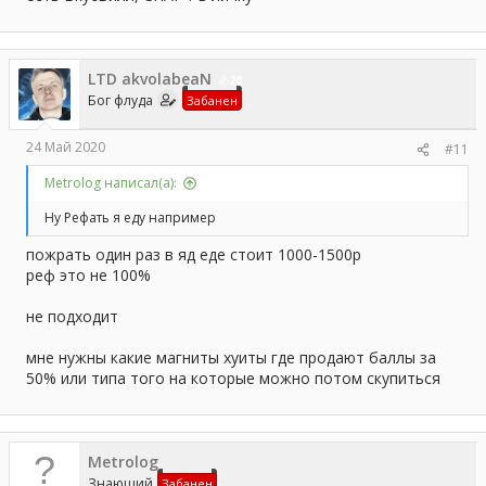
LTD akvolabeaN
20
Бог флуда
Забанен
24 Май 2020
#11
Metrolog написал(а):
Ну Рефать я еду например
пожрать один раз в яд еде стоит 1000-1500р
реф это не 100%
не подходит
мне нужны какие магниты хуиты где продают баллы за
50% или типа того на которые можно потом скупиться
Metrolog
Знающий
Забанен