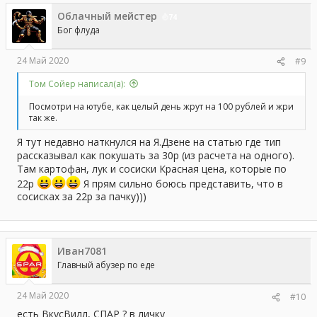
Облачный мейстер
74
Бог флуда
24 Май 2020
#9
Том Сойер написал(а):
Посмотри на ютубе, как целый день жрут на 100 рублей и жри
так же.
Я тут недавно наткнулся на Я.Дзене на статью где тип
рассказывал как покушать за 30р (из расчета на одного).
Там картофан, лук и сосиски Красная цена, которые по
22р
Я прям сильно боюсь представить, что в
сосисках за 22р за пачку)))
Иван7081
Главный абузер по еде
24 Май 2020
#10
есть ВкусВилл, СПАР ? в личку