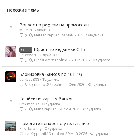
Похожие темы
Вопрос по рефкам на промокоды
Metezh
Флудилка
Metezh
28 Май 2026
Флудилка
0
Юрист по недвижке СПБ
Совет
Lebovschi
Флудилка
BlackForest
28 Янв 2026
Флудилка
2
Блокировка банков по 161-ФЗ
volk555888
Флудилка
mentos87
2 Фев 2026
Флудилка
8
Кешбек по картам банков
FreemanDe
Флудилка
Mang
29 Июн 2025
Флудилка
4
Помогите вопрос по увольнению
Sosidorogoy
Флудилка
putnik19
29 Май 2025
Флудилка
17