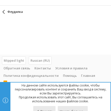
Флудилка
Mipped light
Russian (RU)
Обратная связь
Контакты
Условия и правила
Политика конфиденциальности
Помощь
Главная
R
На данном сайте используются файлы cookie, чтобы
S
персонализировать контент и сохранить Ваш вход в систему,
S
если Вы зарегистрируетесь.
Продолжая использовать этот сайт, Вы соглашаетесь на
Copyright © 2014 - 2025, mipped.com. Все права защищены. При
использование наших файлов cookie.
копировании материала с сайта, обратная ссылка обязательна!