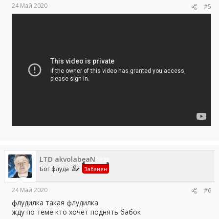
24 Май 2020
#5
LTD akvolabeaN
20
Бог флуда
Забанен
24 Май 2020
#6
флудилка такая флудилка
жду по теме кто хочет поднять бабок