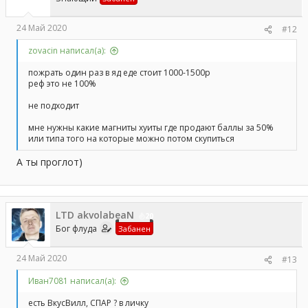
24 Май 2020
#12
zovacin написал(а):
пожрать один раз в яд еде стоит 1000-1500р
реф это не 100%
не подходит
мне нужны какие магниты хуиты где продают баллы за 50%
или типа того на которые можно потом скупиться
А ты проглот)
LTD akvolabeaN
20
Бог флуда
Забанен
24 Май 2020
#13
Иван7081 написал(а):
есть ВкусВилл, СПАР ? в личку