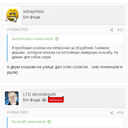
wikapHbIu
75
Бог флуда
24 Май 2020
#15
anonimizator написал(а):
Я пробовал сосиски из пятёрочки за 26 рублей. Галимое
дерьмо , которое похоже на отстойную ливерную колсабу. Ну
думаю для собак норм
я двум кошкам на улице дал этих сосисок - они понюхали и
ушли)
LTD akvolabeaN
20
Бог флуда
Забанен
24 Май 2020
#16
EscaIadE написал(а):