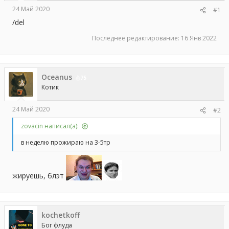
а
24 Май 2020
#1
/del
Последнее редактирование:
16 Янв 2022
Oceanus
75
Котик
24 Май 2020
#2
zovacin написал(а):
в неделю прожираю на 3-5тр
жируешь, блэт
kochetkoff
Бог флуда