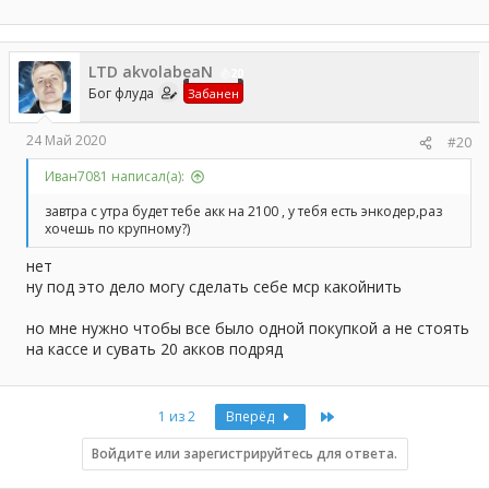
LTD akvolabeaN
20
Бог флуда
Забанен
24 Май 2020
#20
Иван7081 написал(а):
завтра с утра будет тебе акк на 2100 , у тебя есть энкодер,раз
хочешь по крупному?)
нет
ну под это дело могу сделать себе мср какойнить
но мне нужно чтобы все было одной покупкой а не стоять
на кассе и сувать 20 акков подряд
Last
1 из 2
Вперёд
Войдите или зарегистрируйтесь для ответа.