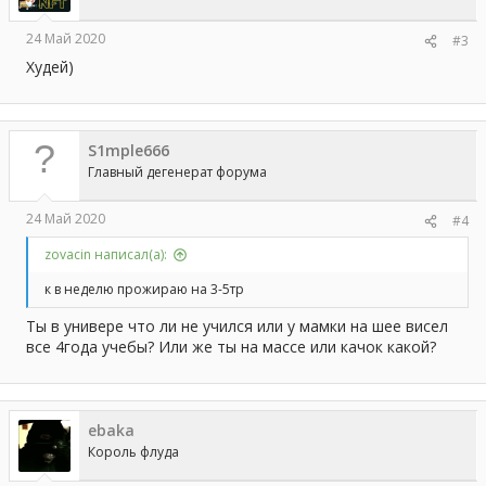
24 Май 2020
#3
Худей)
S1mple666
Главный дегенерат форума
24 Май 2020
#4
zovacin написал(а):
к в неделю прожираю на 3-5тр
Ты в универе что ли не учился или у мамки на шее висел
все 4года учебы? Или же ты на массе или качок какой?
ebaka
Король флуда