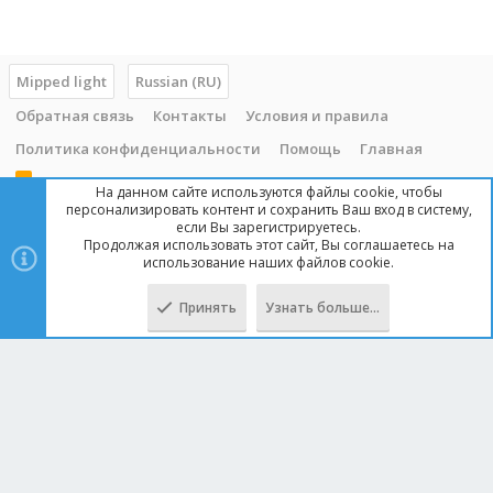
Mipped light
Russian (RU)
Обратная связь
Контакты
Условия и правила
Политика конфиденциальности
Помощь
Главная
R
На данном сайте используются файлы cookie, чтобы
S
персонализировать контент и сохранить Ваш вход в систему,
S
если Вы зарегистрируетесь.
Продолжая использовать этот сайт, Вы соглашаетесь на
Copyright © 2014 - 2025, mipped.com. Все права защищены. При
использование наших файлов cookie.
копировании материала с сайта, обратная ссылка обязательна!
Принять
Узнать больше…
Сверху
Снизу