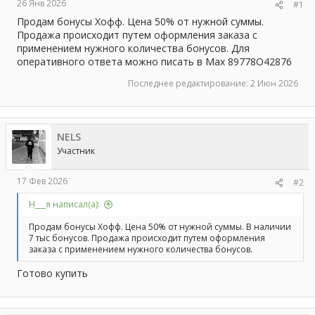
а
26 Янв 2026
#1
Продам бонусы Хофф. Цена 50% от нужной суммы.
Продажа происходит путем оформления заказа с
применением нужного количества бонусов. Для
оперативного ответа можно писать в Max 89778О42876
Последнее редактирование:
2 Июн 2026
NELS
Участник
17 Фев 2026
#2
Н___я написал(а):
Продам бонусы Хофф. Цена 50% от нужной суммы. В наличии
7 тыс бонусов. Продажа происходит путем оформления
заказа с применением нужного количества бонусов.
Готово купить