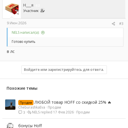
Н___я
2
Участник
9 Июн 2026
#3
NELS написал(а):
Готово купить
в лс
Войдите или зарегистрируйтесь для ответа.
Похожие темы
ЛЮБОЙ товар HOFF со скидкой 25% 🔥
Продам
CheburashkaEva
Продам
NELS
17 Фев 2026
Продам
3
бонусы Hoff