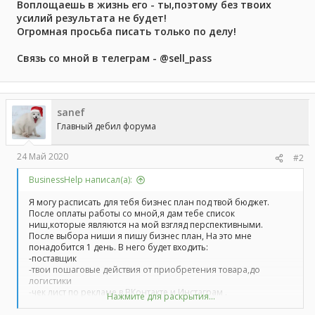
Воплощаешь в жизнь его - ты,поэтому без твоих
усилий результата не будет!
Огромная просьба писать только по делу!
Связь со мной в телеграм - @sell_pass
sanef
Главный дебил форума
24 Май 2020
#2
BusinessHelp написал(а):
Я могу расписать для тебя бизнес план под твой бюджет.
После оплаты работы со мной,я дам тебе список
ниш,которые являются на мой взгляд перспективными.
После выбора ниши я пишу бизнес план, На это мне
понадобится 1 день. В него будет входить:
-поставщик
-твои пошаговые действия от приобретения товара,до
логистики
-чек лист по рекламе в ВКонтакте и Инстаграм .
Нажмите для раскрытия...
-два видео по настройке инстаграм рекламы.
-расчеты по бюджету