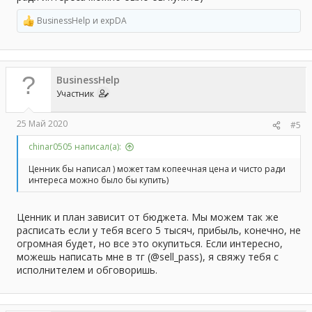
BusinessHelp
и
expDA
Р
е
а
к
ц
BusinessHelp
и
и
Участник
:
25 Май 2020
#5
chinar0505 написал(а):
Ценник бы написал ) может там копеечная цена и чисто ради
интереса можно было бы купить)
Ценник и план зависит от бюджета. Мы можем так же
расписать если у тебя всего 5 тысяч, прибыль, конечно, не
огромная будет, но все это окупиться. Если интересно,
можешь написать мне в тг (@sell_pass), я свяжу тебя с
исполнителем и обговоришь.