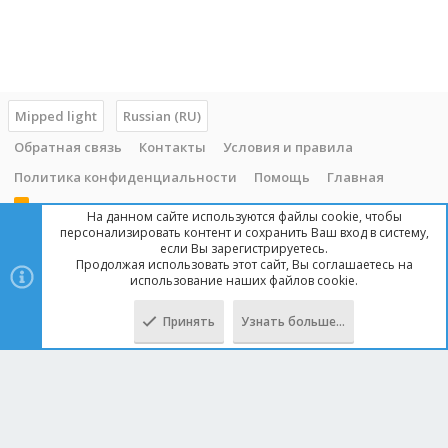
Mipped light
Russian (RU)
Обратная связь
Контакты
Условия и правила
Политика конфиденциальности
Помощь
Главная
R
На данном сайте используются файлы cookie, чтобы
S
персонализировать контент и сохранить Ваш вход в систему,
S
если Вы зарегистрируетесь.
Продолжая использовать этот сайт, Вы соглашаетесь на
Copyright © 2014 - 2025, mipped.com. Все права защищены. При
использование наших файлов cookie.
копировании материала с сайта, обратная ссылка обязательна!
Принять
Узнать больше…
Сверху
Снизу