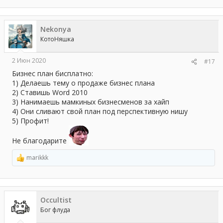
Nekonya
КотоНяшка
2 Июн 2020
#17
Бизнес план бисплатно:
1) Делаешь тему о продаже бизнес плана
2) Ставишь Word 2010
3) Нанимаешь мамкиных бизнесменов за хайп
4) Они сливают свой план под перспективную нишу
5) Профит!
Не благодарите
marikkk
Р
е
а
к
ц
Occultist
и
и
Бог флуда
: