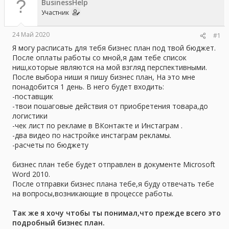
а
BusinessHelp
Участник
24 Май 2020
#1
Я могу расписать для тебя бизнес план под твой бюджет.
После оплаты работы со мной,я дам тебе список
ниш,которые являются на мой взгляд перспективными.
После выбора ниши я пишу бизнес план, На это мне
понадобится 1 день. В него будет входить:
-поставщик
-твои пошаговые действия от приобретения товара,до
логистики
-чек лист по рекламе в ВКонтакте и Инстаграм .
-два видео по настройке инстаграм рекламы.
-расчеты по бюджету
бизнес план тебе будет отправлен в документе Microsoft
Word 2010.
После отправки бизнес плана тебе,я буду отвечать тебе
на вопросы,возникающие в процессе работы.
Так же я хочу чтобы ты понимал,что прежде всего это
подробный бизнес план.