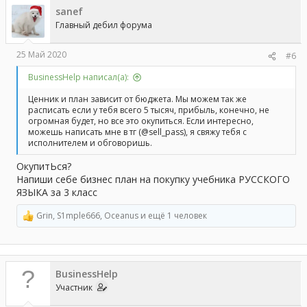
sanef
Главный дебил форума
25 Май 2020
#6
BusinessHelp написал(а):
Ценник и план зависит от бюджета. Мы можем так же
расписать если у тебя всего 5 тысяч, прибыль, конечно, не
огромная будет, но все это окупиться. Если интересно,
можешь написать мне в тг (@sell_pass), я свяжу тебя с
исполнителем и обговоришь.
ОкупитЬся?
Напиши себе бизнес план на покупку учебника РУССКОГО
ЯЗЫКА за 3 класс
Grin
,
S1mple666
,
Oceanus
и ещё 1 человек
Р
е
а
к
ц
BusinessHelp
и
и
Участник
: