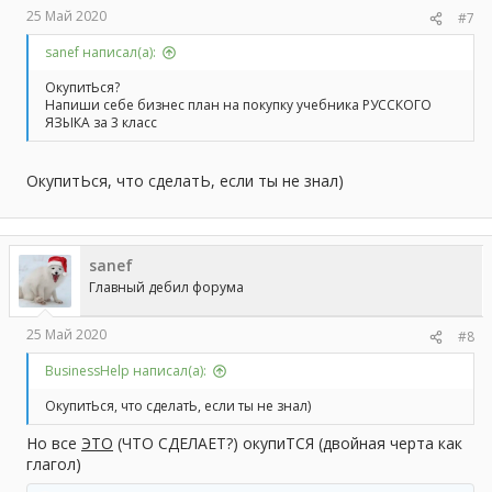
25 Май 2020
#7
sanef написал(а):
ОкупитЬся?
Напиши себе бизнес план на покупку учебника РУССКОГО
ЯЗЫКА за 3 класс
ОкупитЬся, что сделатЬ, если ты не знал)
sanef
Главный дебил форума
25 Май 2020
#8
BusinessHelp написал(а):
ОкупитЬся, что сделатЬ, если ты не знал)
Но все
ЭТО
(ЧТО СДЕЛАЕТ?) окупиТСЯ (двойная черта как
глагол)