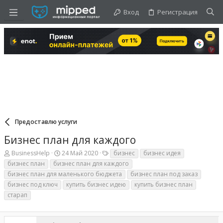
Вход
Регистрация
Предоставлю услуги
Бизнес план для каждого
А
Д
Т
BusinessHelp
24 Май 2020
бизнес
бизнес идея
в
а
е
бизнес план
бизнес план для каждого
т
т
г
бизнес план для маленького бюджета
бизнес план под заказ
о
а
и
р
н
бизнес под ключ
купить бизнес идею
купить бизнес план
т
а
старап
е
ч
м
а
ы
л