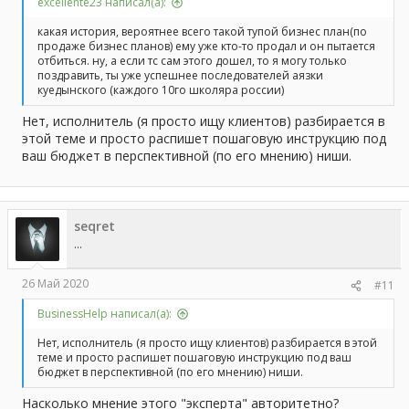
excellente23 написал(а):
какая история, вероятнее всего такой тупой бизнес план(по
продаже бизнес планов) ему уже кто-то продал и он пытается
отбиться. ну, а если тс сам этого дошел, то я могу только
поздравить, ты уже успешнее последователей аязки
куедынского (каждого 10го школяра россии)
Нет, исполнитель (я просто ищу клиентов) разбирается в
этой теме и просто распишет пошаговую инструкцию под
ваш бюджет в перспективной (по его мнению) ниши.
seqret
...
26 Май 2020
#11
BusinessHelp написал(а):
Нет, исполнитель (я просто ищу клиентов) разбирается в этой
теме и просто распишет пошаговую инструкцию под ваш
бюджет в перспективной (по его мнению) ниши.
Насколько мнение этого "эксперта" авторитетно?