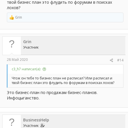
твой бизнес план это флудить по форумам в поисках
лохов?
Grin
Р
е
а
к
ц
Grin
и
и
Участник
:
28 Май 2020
#14
с3_h7 написал(а):
Чтож он тебе то бизнес план не расписал? Или расписал и
твой бизнес план это флудить по форумам в поисках лохов?
Это бизнес-план по продажам бизнес-планов.
Инфоцыганство.
BusinessHelp
Участник