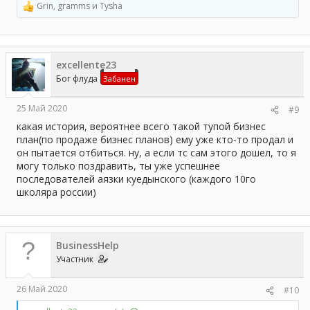
Grin
,
gramms
и
Tysha
Р
е
а
к
ц
excellente23
и
и
Бог флуда
Забанен
:
25 Май 2020
#9
какая история, вероятнее всего такой тупой бизнес
план(по продаже бизнес планов) ему уже кто-то продал и
он пытается отбиться. ну, а если тс сам этого дошел, то я
могу только поздравить, ты уже успешнее
последователей аязки куедынского (каждого 10го
школяра россии)
BusinessHelp
Участник
26 Май 2020
#10