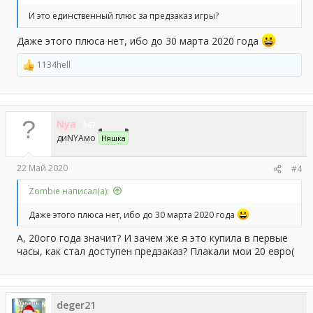
И это единственный плюс за предзаказ игры?
Даже этого плюса нет, ибо до 30 марта 2020 года
1134hell
Р
е
а
к
ц
Nya
и
67
и
диNYAмо
Няшка
:
22 Май 2020
#4
Zombie написал(а):
Даже этого плюса нет, ибо до 30 марта 2020 года
А, 20ого года значит? И зачем же я это купила в первые
часы, как стал доступен предзаказ? Плакали мои 20 евро(
deger21