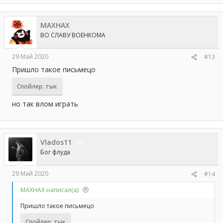
MAXHAX
ВО СЛАВУ ВОЕНКОМА
29 Май 2020
#13
Пришло такое письмецо
Спойлер:
тык
но так влом играть
Vlados11
2
Бог флуда
29 Май 2020
#14
MAXHAX написал(а):
Пришло такое письмецо
Спойлер:
тык