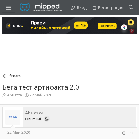
Вход
Регистрация
Steam
Бета тест артифакта 2.0
А
Д
Abuzzza
22 Май 2020
в
а
т
т
о
а
Abuzzza
р
н
Опытный
т
а
е
ч
м
а
22 Май 2020
#1
ы
л