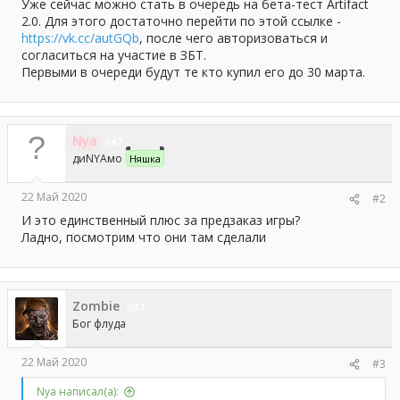
а
Уже сейчас можно стать в очередь на бета-тест Artifact
2.0. Для этого достаточно перейти по этой ссылке -
https://vk.cc/autGQb
, после чего авторизоваться и
согласиться на участие в ЗБТ.
Первыми в очереди будут те кто купил его до 30 марта.
Nya
67
диNYAмо
Няшка
22 Май 2020
#2
И это единственный плюс за предзаказ игры?
Ладно, посмотрим что они там сделали
Zombie
37
Бог флуда
22 Май 2020
#3
Nya написал(а):