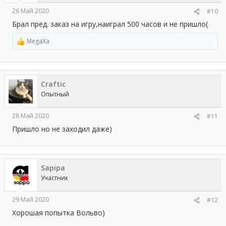
26 Май 2020
#10
Брал пред. заказ на игру,наиграл 500 часов и не пришло(
MegaXa
Р
е
а
к
ц
Craftic
и
и
Опытный
:
28 Май 2020
#11
Пришло но не заходил даже)
Sapipa
Участник
29 Май 2020
#12
Хорошая попытка Вольво)