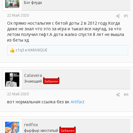
Бог флуда
22 Май 2020
#5
Ох прямо ностальгия с бетой доты 2 в 2012 году.Когда
даже не знал что это за игра и тыкал все наугад, за что
летом получил гифт.А дота жалко спустя 8 лет не вышла
из беты хд
c1q3
и
KARASIQUE
Р
е
а
к
ц
Сalavera
и
и
Знающий
Забанен
:
22 Май 2020
#6
вот нормальная ссылка без вк
Artifact
redfox
фырфыр хвостатый
Забанен