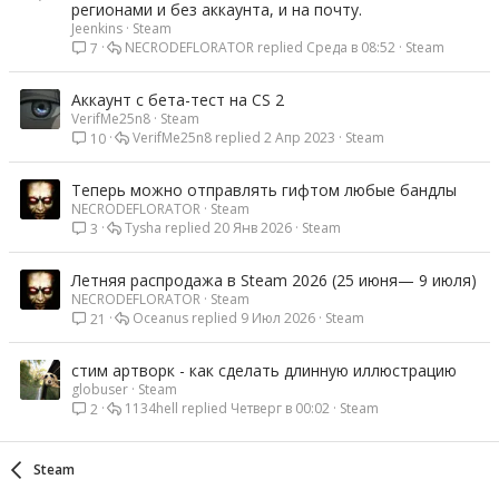
регионами и без аккаунта, и на почту.
Jeenkins
Steam
NECRODEFLORATOR
Среда в 08:52
Steam
7
Аккаунт с бета-тест на CS 2
VerifMe25n8
Steam
VerifMe25n8
2 Апр 2023
Steam
10
Теперь можно отправлять гифтом любые бандлы
NECRODEFLORATOR
Steam
Tysha
20 Янв 2026
Steam
3
Летняя распродажа в Steam 2026 (25 июня— 9 июля)
NECRODEFLORATOR
Steam
Oceanus
9 Июл 2026
Steam
21
стим артворк - как сделать длинную иллюстрацию
globuser
Steam
1134hell
Четверг в 00:02
Steam
2
Steam