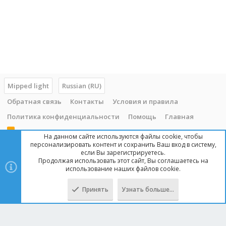
Mipped light
Russian (RU)
Обратная связь
Контакты
Условия и правила
Политика конфиденциальности
Помощь
Главная
R
На данном сайте используются файлы cookie, чтобы
S
персонализировать контент и сохранить Ваш вход в систему,
S
если Вы зарегистрируетесь.
Продолжая использовать этот сайт, Вы соглашаетесь на
Copyright © 2014 - 2025, mipped.com. Все права защищены. При
использование наших файлов cookie.
копировании материала с сайта, обратная ссылка обязательна!
Принять
Узнать больше…
Сверху
Снизу