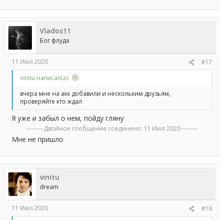
Vlados11
2
Бог флуда
11 Июл 2020
#17
vinitu написал(а):
вчера мне на акк добавили и нескольким друзьям,
проверяйте кто ждал
Я уже и забыл о нем, пойду гляну
---------Двойное сообщение соединено:
11 Июл 2020
---------
Мне не пришло
vinitu
dream
11 Июл 2020
#18