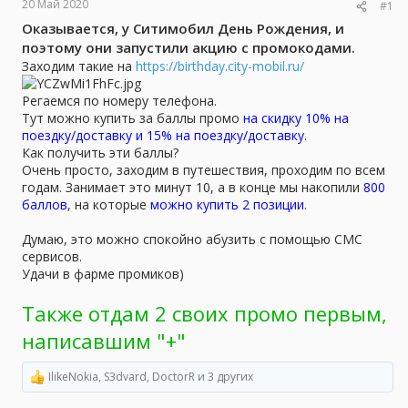
а
20 Май 2020
#1
Оказывается, у Ситимобил День Рождения, и
поэтому они запустили акцию с промокодами.
Заходим такие на
https://birthday.city-mobil.ru/
Регаемся по номеру телефона.
Тут можно купить за баллы промо
на скидку 10% на
поездку/доставку и 15% на поездку/доставку
.
Как получить эти баллы?
Очень просто, заходим в путешествия, проходим по всем
годам. Занимает это минут 10, а в конце мы накопили
800
баллов
, на которые
можно купить 2 позиции
.
Думаю, это можно спокойно абузить с помощью СМС
сервисов.
Удачи в фарме промиков)
Также отдам 2 своих промо первым,
написавшим "+"
IlikeNokia
,
S3dvard
,
DoctorR
и 3 других
Р
е