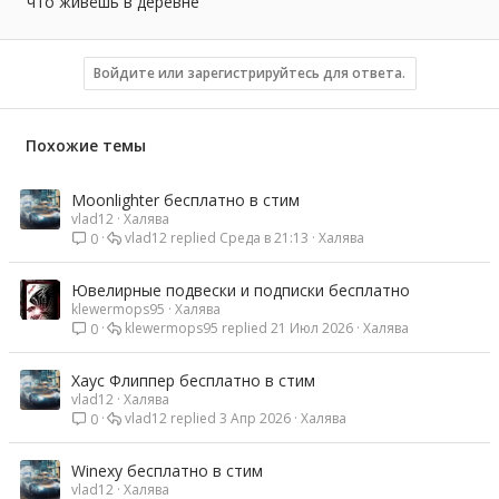
что живёшь в деревне
Войдите или зарегистрируйтесь для ответа.
Похожие темы
Moonlighter бесплатно в стим
vlad12
Халява
vlad12
Среда в 21:13
Халява
0
Ювелирные подвески и подписки бесплатно
klewermops95
Халява
klewermops95
21 Июл 2026
Халява
0
Хаус Флиппер бесплатно в стим
vlad12
Халява
vlad12
3 Апр 2026
Халява
0
Winexy бесплатно в стим
vlad12
Халява