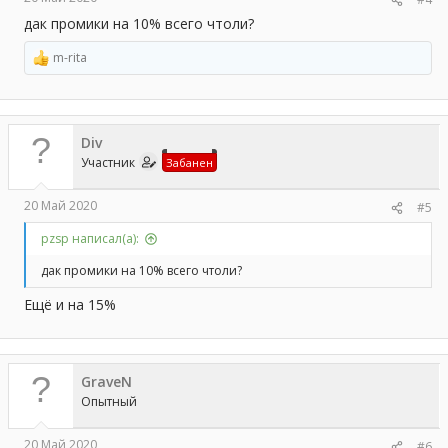
дак промики на 10% всего чтоли?
m-rita
Р
е
а
к
ц
Div
и
и
Участник
Забанен
:
20 Май 2020
#5
pzsp написал(а):
дак промики на 10% всего чтоли?
Ещё и на 15%
GraveN
Опытный
20 Май 2020
#6