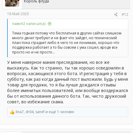
Король флуда
18 Май 2020
#12
павел!2 написал(а):
Тема годная потому что бесплатная в других сайтах слишком
много денег требуют и не факт что зайдет, но технический
план пока страдает либо я чего то не понимаю, хорошо что
поддержка работает а то бы совсем с ума сошел, вроде все
просто но и не просто...
У меня наверное мания преследования, но все же
выскажусь. Как то странно, ты так хорошо осведомлён в
вопросах, касающихся этого бота. И регистрация у тебя в
субботу, как раз когда данный пост выложили. Будь у меня
товар для продажи, то я бы лучше дождался отзывы
более именитых пользователей, или вообще воздержался
бы от использования данного бота. Так, чисто дружеский
совет, во избежание скама.
lina7
,
dr04
,
sanef
и ещё 1 человек
Р
е
а
к
ц