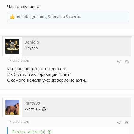
Чисто случайно
homokir
,
gramms
,
Selonaft
и 3 других
Р
е
а
к
ц
Beniclo
и
и
Флудер
:
17 Май 2020
#5
Интересно ,но есть одно но!
Их бот для авторизации "спит"
С самого начала уже доверие не ахти..
Purtv09
Участник
17 Май 2020
#6
Beniclo написал(а):