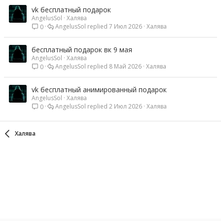
vk бесплатный подарок
AngelusSol
Халява
AngelusSol
7 Июл 2026
Халява
0
бесплатный подарок вк 9 мая
AngelusSol
Халява
AngelusSol
8 Май 2026
Халява
0
vk бесплатный анимированный подарок
AngelusSol
Халява
AngelusSol
2 Июл 2026
Халява
0
Халява