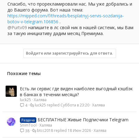
Спасибо, что прорекламировали нас. Мы уже добрались и
до Вашего форума. Вот наша тема:
https://mipped.com/f/threads/besplatnyj-servis-sozdanija-
botov-v-telegram.106856
.
@Purtv09
напишите в лс свой ник в нашей системк, мы Вам
за такую инициативу дадим месяц Премиума.
Войдите или зарегистрируйтесь для ответа.
Похожие темы
Есть ли сервис где виден наиболее выгодный кэшбэк
в банках в течении месяца?
luck25
Халява
luck25
Суббота в 23:20
Халява
4
БЕСПЛАТНЫЕ Живые Подписчики Telegram
Раздача
SmmTool
Халява
btcc2018
18 Июн 2026
Халява
38