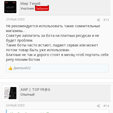
Мир Теней
и
и
Участник
Забанен
:
20 Май 2020
#13
Не рекомендуется использовать такие сомнительные
магазины...
Советую заплатить за бота на платных ресурсах и не
будет проблем.
Такие боты часто встают, падают сервак или может
потом товар быть уже использован.
Блатные не так и дорого стоят в месяц чтоб портить себе
репу плохим ботом
Дмитрий22
Р
е
а
к
ц
AWP | TOP FR@G
и
и
Опытный
:
24 Май 2020
#14