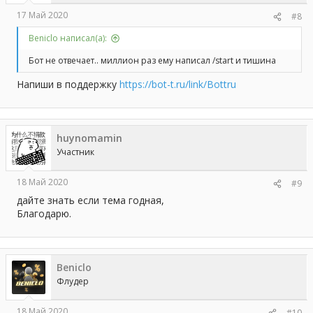
17 Май 2020
#8
Beniclo написал(а):
Бот не отвечает.. миллион раз ему написал /start и тишина
Напиши в поддержку
https://bot-t.ru/link/Bottru
huynomamin
Участник
18 Май 2020
#9
дайте знать если тема годная,
Благодарю.
Beniclo
Флудер
18 Май 2020
#10