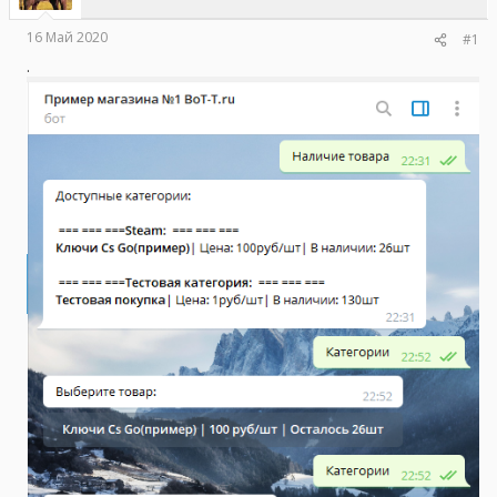
ы
л
а
16 Май 2020
#1
.