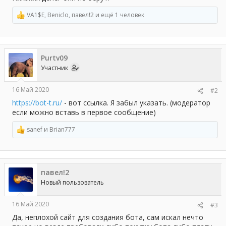
VA1$E
,
Beniclo
,
павел!2
и ещё 1 человек
Р
е
а
к
ц
Purtv09
и
и
Участник
:
16 Май 2020
#2
https://bot-t.ru/
- вот ссылка. Я забыл указать. (модератор
если можно вставь в первое сообщение)
sanef
и
Brian777
Р
е
а
к
ц
павел!2
и
и
Новый пользователь
:
16 Май 2020
#3
Да, неплохой сайт для создания бота, сам искал нечто