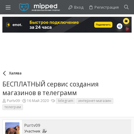
Вход
Регистрация
Халява
БЕСПЛАТНЫЙ сервис создания
магазинов в телеграмм
А
Д
Т
Purtv09
16 Май 2020
telegram
интернет-магазин
в
а
е
телеграм
т
т
г
о
а
и
р
н
т
а
Purtv09
е
ч
Участник
м
а