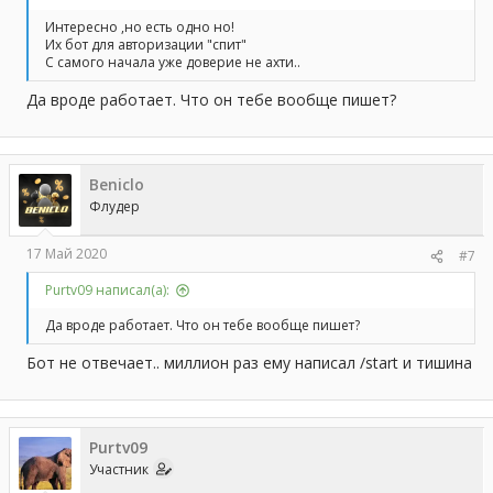
Интересно ,но есть одно но!
Нашел сервис по созданию магазинов в телеграм. В
Их бот для авторизации "спит"
принципе там, вроде, все просто.
С самого начала уже доверие не ахти..
1) Получил токен
2) Ввел его у них на сайте
Да вроде работает. Что он тебе вообще пишет?
3) Магазин сразу заработал.
Никаких денег они не берут.
Beniclo
Флудер
17 Май 2020
#7
Purtv09 написал(а):
Да вроде работает. Что он тебе вообще пишет?
Бот не отвечает.. миллион раз ему написал /start и тишина
Purtv09
Участник