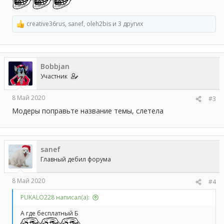
creative36rus
,
sanef
,
oleh2bis
и 3 других
Р
е
а
к
ц
Bobbjan
и
и
Участник
:
8 Май 2020
#3
Модеры поправьте название темы, слетела
sanef
Главный дебил форума
8 Май 2020
#4
PUKALO228 написал(а):
А где бесплатный Б