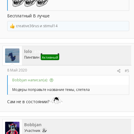
Бесплатный В лучше
creative36rus
и
stimul14
Р
е
а
к
ц
lolo
и
74
и
Пингвин
Активный
:
8 Май 2020
#5
Bobbjan написал(а):
Модеры поправьте название темы, слетела
Сам не в состоянии?
Bobbjan
Участник