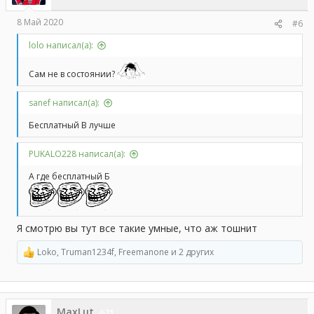
8 Май 2020
#6
lolo написал(а):
Сам не в состоянии?
sanef написал(а):
Бесплатный В лучше
PUKALO228 написал(а):
А где бесплатный Б
Я смотрю вы тут все такие умные, что аж тошнит
Loko
,
Truman1234f
,
Freemanone
и 2 других
Р
е
а
к
ц
MaxLut
и
71