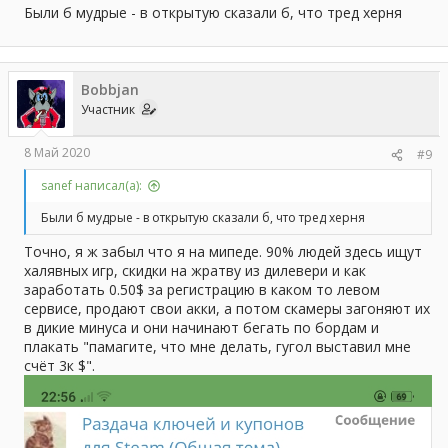
Были б мудрые - в открытую сказали б, что тред херня
Bobbjan
Участник
8 Май 2020
#9
sanef написал(а):
Были б мудрые - в открытую сказали б, что тред херня
Точно, я ж забыл что я на мипеде. 90% людей здесь ищут
халявных игр, скидки на жратву из дилевери и как
заработать 0.50$ за регистрацию в каком то левом
сервисе, продают свои акки, а потом скамеры загоняют их
в дикие минуса и они начинают бегать по бордам и
плакать "памагите, что мне делать, гугол выставил мне
счёт 3к $".