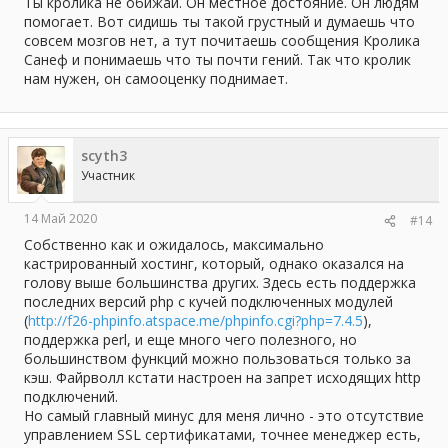
Ты кролика не обижай. Он местное достояние. Он людям
помогает. Вот сидишь ты такой грустный и думаешь что
совсем мозгов нет, а тут почитаешь сообщения Кролика
Санеф и понимаешь что ты почти гений. Так что кролик
нам нужен, он самооценку поднимает.
scyth3
Участник
14 Май 2020
#14
Собственно как и ожидалось, максимально
кастрированный хостинг, который, однако оказался на
голову выше большинства других. Здесь есть поддержка
последних версий php с кучей подключенных модулей
(
http://f26-phpinfo.atspace.me/phpinfo.cgi?php=7.4.5
),
поддержка perl, и еще много чего полезного, но
большинством функций можно пользоваться только за
кэш. Файрволл кстати настроен на запрет исходящих http
подключений.
Но самый главный минус для меня лично - это отсутствие
управлением SSL сертификатами, точнее менеджер есть,