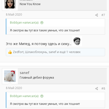
и
Now You Know
:
8 Май 2020
#7
Bobbjan написал(а):
Я смотрю вы тут все такие умные, что аж тошнит
Это же Мипед, я потому здесь и сижу...
Zedfort
,
Шлакоблокунь
,
sanef
и ещё 1 человек
Р
е
а
к
ц
sanef
и
и
Главный дебил форума
:
8 Май 2020
#8
Bobbjan написал(а):
Я смотрю вы тут все такие умные, что аж тошнит