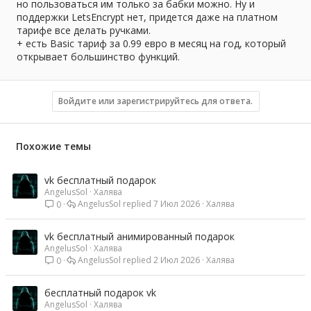
но пользоваться им только за бабки можно. Ну и
поддержки LetsEncrypt нет, придется даже на платном
тарифе все делать ручками.
+ есть Basic тариф за 0.99 евро в месяц на год, который
открывает большинство функций.
Войдите или зарегистрируйтесь для ответа.
Похожие темы
vk бесплатный подарок
AngelusSol
Халява
досвидания...
AngelusSol
7 Июл 2026
Халява
0
vk бесплатный анимированный подарок
AngelusSol
Халява
AngelusSol
2 Июл 2026
Халява
0
бесплатный подарок vk
AngelusSol
Халява