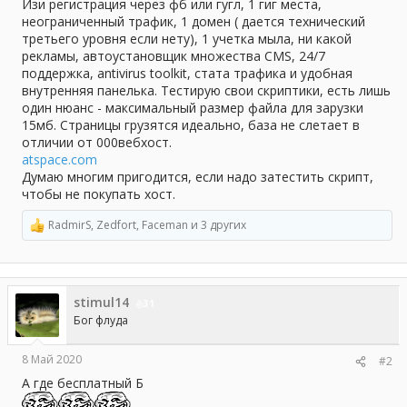
а
Изи регистрация через фб или гугл, 1 гиг места,
неограниченный трафик, 1 домен ( дается технический
третьего уровня если нету), 1 учетка мыла, ни какой
рекламы, автоустановщик множества CMS, 24/7
поддержка, antivirus toolkit, стата трафика и удобная
внутренняя панелька. Тестирую свои скриптики, есть лишь
один нюанс - максимальный размер файла для зарузки
15мб. Страницы грузятся идеально, база не слетает в
отличии от 000вебхост.
atspace.com
Думаю многим пригодится, если надо затестить скрипт,
чтобы не покупать хост.
RadmirS
,
Zedfort
,
Faceman
и 3 других
Р
е
а
к
ц
stimul14
и
31
и
Бог флуда
:
8 Май 2020
#2
А где бесплатный Б