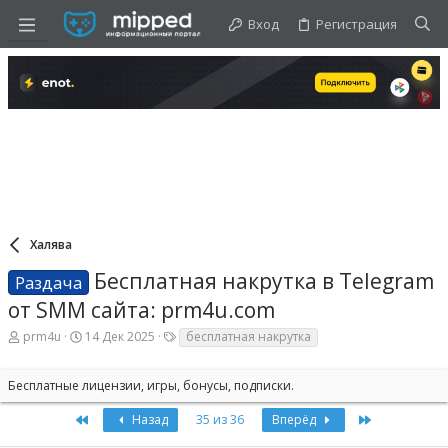
Вход
Регистрация
Халява
Бесплатная накрутка в Telegram
Раздача
от SMM сайта: prm4u.com
А
Д
Т
prm4u
14 Дек 2025
бесплатная накрутка
в
а
е
т
т
г
о
а
и
Бесплатные лицензии, игры, бонусы, подписки.
р
н
т
а
First
Last
Назад
35 из 36
Вперёд
е
ч
м
а