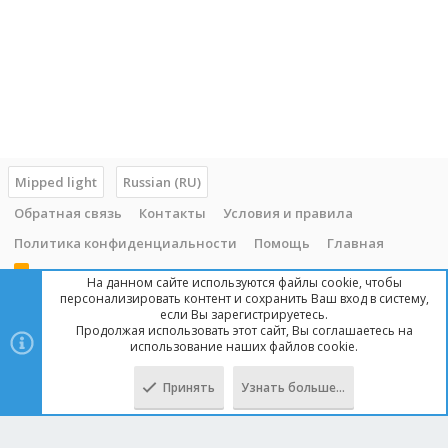
Mipped light
Russian (RU)
Обратная связь
Контакты
Условия и правила
Политика конфиденциальности
Помощь
Главная
R
На данном сайте используются файлы cookie, чтобы
S
персонализировать контент и сохранить Ваш вход в систему,
S
если Вы зарегистрируетесь.
Продолжая использовать этот сайт, Вы соглашаетесь на
Copyright © 2014 - 2025, mipped.com. Все права защищены. При
использование наших файлов cookie.
копировании материала с сайта, обратная ссылка обязательна!
Принять
Узнать больше…
Сверху
Снизу