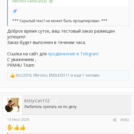
filkrotov написал(а):
*** Скрытый текст не может быть процитирован. ***
Доброе время суток, ваш тестовый заказ размещен
успешно!
Заказ будет выполнен в течении часа.
Ссылка на сайт для
продвижение в Telegram
С уважением ,
PRM4U Team
btcc2018
,
filkrotov
,
ENDLESS111
и ещё 1 человек
Р
е
а
к
ц
KittyCat112
и
71
и
Любитель трепать не по делу
:
13 Июл 2026
#692