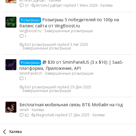
ВстатьСудИдет
Халява
ВстатьСудИдет
1 Июн 2026
Халява
37
Розыгрыш 5 победителей по 100р на
Розыгрыш
баланс сайта от VingBoost.ru
vingboost ru
Завершенные розыгрыши
1
Бот розыгрышей
3 Авг 2025
Завершенные розыгрыши
🎁 $30 от SmmPanelUS (3 x $10) | SaaS-
Розыгрыш
платформа, Приложение, API
SmmPanelUS
Завершенные розыгрыши
1
Бот розыгрышей
29 Дек 2025
Завершенные розыгрыши
Бесплатная мобильная связь ВТБ Мобайл на год
smeh
Халява
Magnolia8
27 Дек 2025
Халява
82
Халява