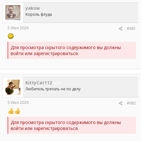
ы
л
yakow
а
Король флуда
5 Июл 2026
#681
Для просмотра скрытого содержимого вы должны
войти или зарегистрироваться.
KittyCat112
71
Любитель трепать не по делу
5 Июл 2026
#682
Для просмотра скрытого содержимого вы должны
войти или зарегистрироваться.