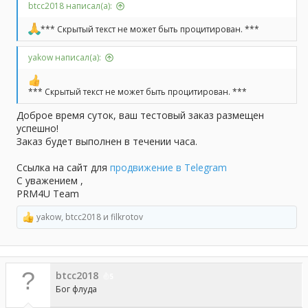
btcc2018 написал(а):
*** Скрытый текст не может быть процитирован. ***
yakow написал(а):
*** Скрытый текст не может быть процитирован. ***
Доброе время суток, ваш тестовый заказ размещен
успешно!
Заказ будет выполнен в течении часа.
Ссылка на сайт для
продвижение в Telegram
С уважением ,
PRM4U Team
yakow
,
btcc2018
и
filkrotov
Р
е
а
к
ц
btcc2018
и
5
и
Бог флуда
: