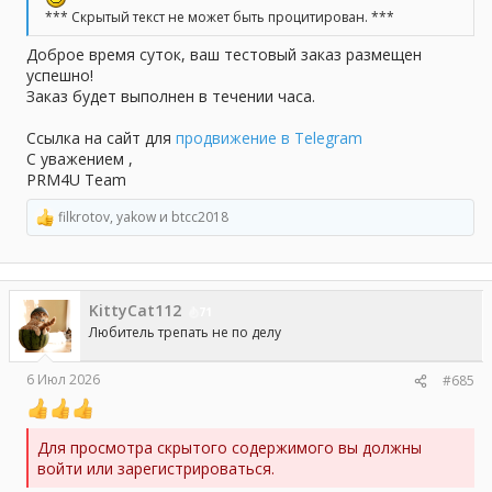
*** Скрытый текст не может быть процитирован. ***
Доброе время суток, ваш тестовый заказ размещен
успешно!
Заказ будет выполнен в течении часа.
Ссылка на сайт для
продвижение в Telegram
С уважением ,
PRM4U Team
filkrotov
,
yakow
и
btcc2018
Р
е
а
к
ц
KittyCat112
и
71
и
Любитель трепать не по делу
:
6 Июл 2026
#685
Для просмотра скрытого содержимого вы должны
войти или зарегистрироваться.