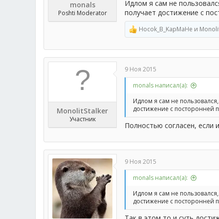
Идлом я сам не пользовался
monals
получает достижение с по
Poshti Moderator
Hocok_B_KapMaHe
и
Monoli
Р
е
а
к
ц
9 Ноя 2015
и
и
monals написал(а):
:
Идлом я сам не пользовался, 
достижение с посторонней 
MonolitStalker
Участник
Полностью согласен, если 
9 Ноя 2015
monals написал(а):
Идлом я сам не пользовался, 
достижение с посторонней 
Так в этом то и суть дости