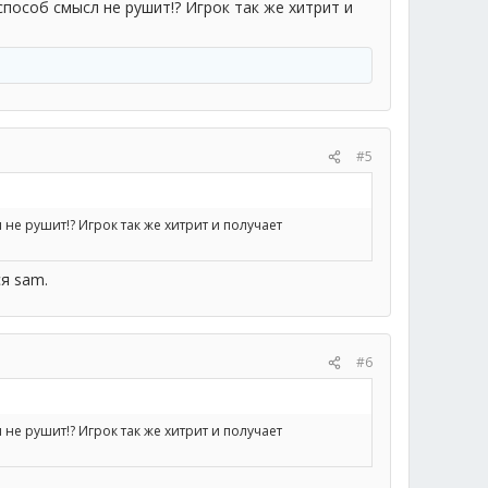
способ смысл не рушит!? Игрок так же хитрит и
#5
 не рушит!? Игрок так же хитрит и получает
я sam.
#6
 не рушит!? Игрок так же хитрит и получает