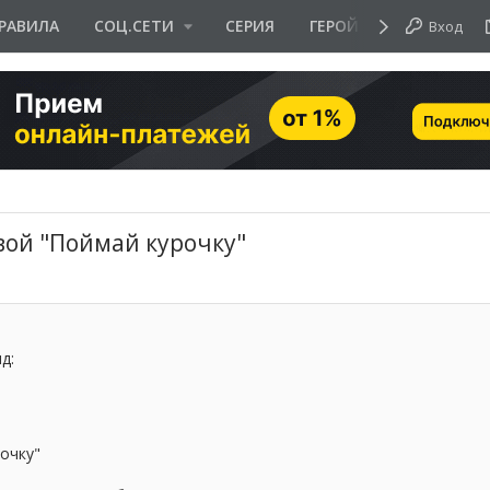
РАВИЛА
СОЦ.СЕТИ
СЕРИЯ
ГЕРОЙ ДНЯ
Вход
ивой "Поймай курочку"
д:
очку"