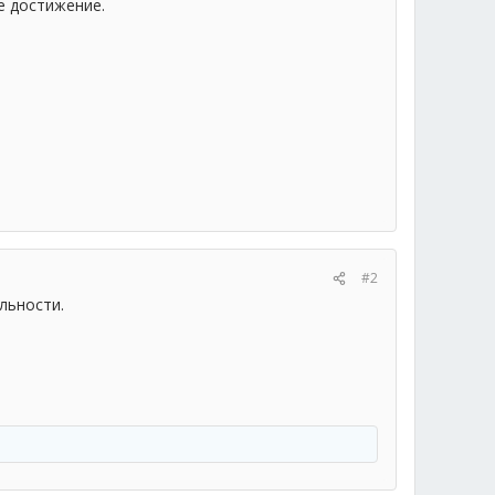
е достижение.
#2
льности.