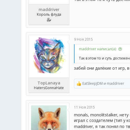
maddriver
Король флуда
9 Ноя 2015
maddriver написал(а):
Так в этом то и суть достижен
забей они далёкие от игр, 
TopLanaya
EatSleepJDM
и
maddriver
Р
HatersGonnaHate
е
а
к
ц
11 Ноя 2015
и
и
monals, monolitstalker, не
:
играл с создателем (тип у к
maddriver, я так понял по 