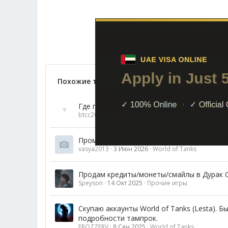
3. Получаете достижение и в
В качестве благодарности не 
Похожие темы
Где поиграть в шахматы онлайн с призами
btcc2018
25 Янв 2026
Прочие игры
Промо-код к играм «Мир танков», «Мир кор
vasya2013
3 Июн 2026
World of Tanks
Продам кредиты/монеты/смайлы в Дурак 
Speyson
14 Окт 2025
Прочие игры
Скупаю аккаунты World of Tanks (Lesta). 
подробности тампрок.
FROZZERV
8 Сен 2025
World of Tanks