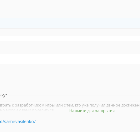
:
чку"
грать с разработчиком игры или с тем, кто уже получил данное достижен
но могу и с вами поделиться.
Нажмите для раскрытия...
 добавлять
d/samirvasilenko/
ида :
https://steamcommunity.com/id/ваш
id
приглашаете меня в режим истории