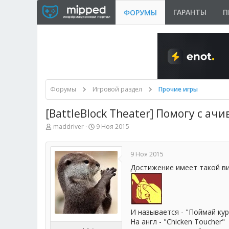
ГАРАНТЫ
П
ФОРУМЫ
Форумы
Игровой раздел
Прочие игры
[BattleBlock Theater] Помогу с ач
А
Д
maddriver
9 Ноя 2015
в
а
т
т
о
а
9 Ноя 2015
р
н
т
а
Достижение имеет такой ви
е
ч
м
а
ы
л
а
И называется - "Поймай кур
На англ - "Chicken Toucher"