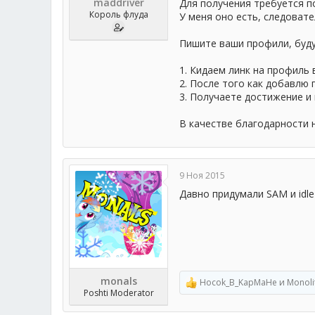
maddriver
Для получения требуется п
Король флуда
У меня оно есть, следовате
Пишите ваши профили, буд
1. Кидаем линк на профиль 
2. После того как добавлю
3. Получаете достижение и
В качестве благодарности н
9 Ноя 2015
Давно придумали SAM и idl
monals
Hocok_B_KapMaHe
и
Monoli
Р
Poshti Moderator
е
а