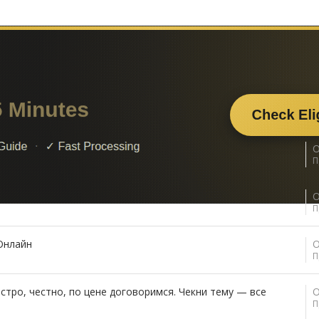
се довольны)
откажусь от +rep на сайте steamgifts)
?
О
П
аблей», «Танки Blitz»
О
П
Онлайн
О
П
Быстро, честно, по цене договоримся. Чекни тему — все
О
П