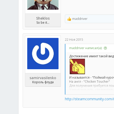
Sheklos
maddriver
Р
So be it...
е
а
к
ц
22 Ноя 2015
и
и
maddriver написал(а):
:
Достижение имеет такой вид
samirvasilenko
И называется - "Поймай куро
На англ - "Chicken Toucher"
Король флуда
Для получения требуется пои
У меня оно есть, следователь
Пишите ваши профили, буду
http://steamcommunity.com/i
1. Кидаем линк на профиль в
2. После того как добавлю 