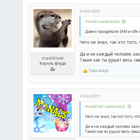
к
ц
9 Ноя 2015
и
и
monals написал(а):
:
Давно придумали SAM и idle
Чего не знал, так это того,
Да и не каждый человек за
maddriver
Такие как ты рушат весь смы
Король флуда
TopLanaya
Р
е
а
к
ц
9 Ноя 2015
и
и
maddriver написал(а):
:
Чего не знал, так это того, ч
Да и не каждый человек зах
Такие как ты рушат весь смыс