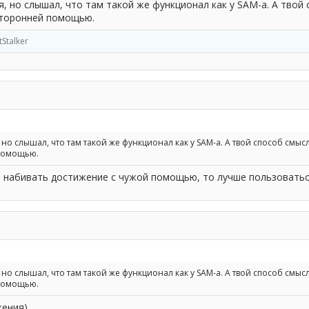
, но слышал, что там такой же функционал как у SAM-а. А твой 
сторонней помощью.
tStalker
но слышал, что там такой же функционал как у SAM-а. А твой способ смысл
помощью.
и набивать достижение с чужой помощью, то лучше пользоватьс
но слышал, что там такой же функционал как у SAM-а. А твой способ смысл
помощью.
жения)