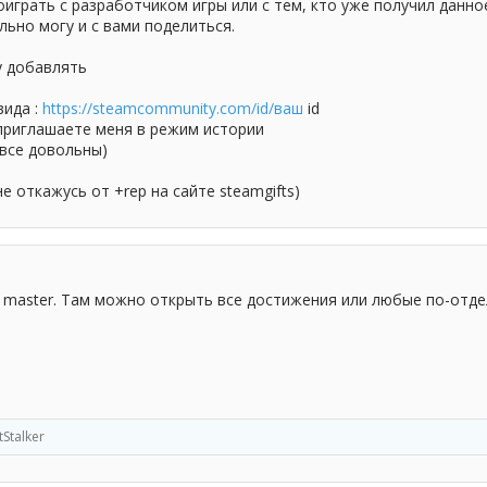
оиграть с разработчиком игры или с тем, кто уже получил данно
льно могу и с вами поделиться.
у добавлять
вида :
https://steamcommunity.com/id/ваш
id
 приглашаете меня в режим истории
 все довольны)
е откажусь от +rep на сайте steamgifts)
e master. Там можно открыть все достижения или любые по-отде
tStalker