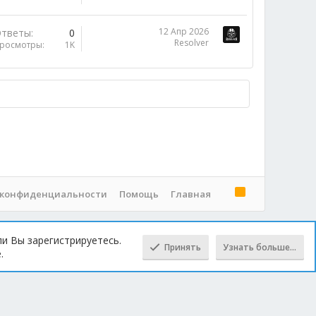
12 Апр 2026
тветы
0
Resolver
росмотры
1K
R
 конфиденциальности
Помощь
Главная
S
S
ли Вы зарегистрируетесь.
Принять
Узнать больше…
.
Сверху
Снизу