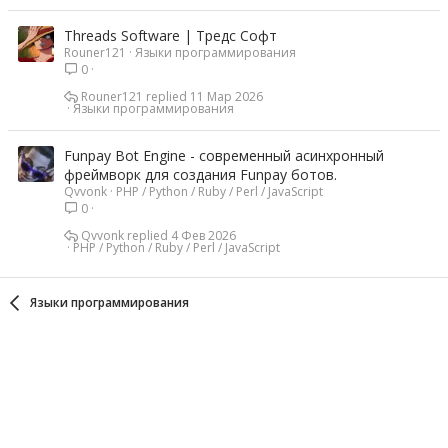
Threads Software | Тредс Софт
Rouner121
Языки программирования
0
Rouner121
11 Мар 2026
Языки программирования
Funpay Bot Engine - современный асинхронный
фреймворк для создания Funpay ботов.
Qvvonk
PHP / Python / Ruby / Perl / JavaScript
0
Qvvonk
4 Фев 2026
PHP / Python / Ruby / Perl / JavaScript
Языки программирования