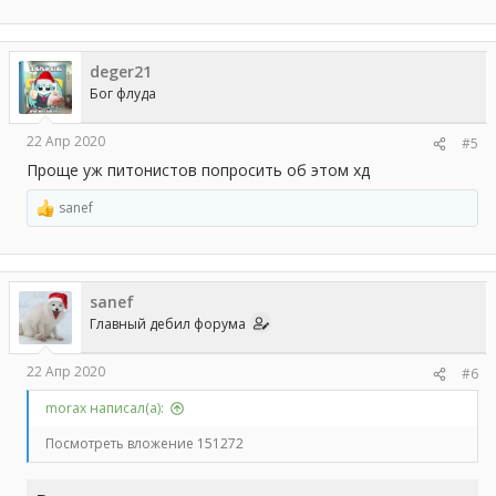
deger21
Бог флуда
22 Апр 2020
#5
Проще уж питонистов попросить об этом хд
sanef
Р
е
а
к
ц
sanef
и
и
Главный дебил форума
:
22 Апр 2020
#6
morax написал(а):
Посмотреть вложение 151272