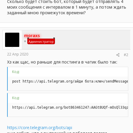
а
Сколько будет стоить бот, который будет отправлять 4
моих сообщения с интервалом в 1 минуту, а потом ждать
заданный мною промежуток времени?
moraxs
=
Администратор
22 Апр 2020
#2
Хз как щас, но раньше для постинга в чатик было так:
Код:
post https://api.telegram.org/айди бота:ключ/sendMessage?c
Код:
https://api.telegram.org/bot863461247:AAGt8UQf-mOsQl33qz1N
https://core.telegram.org/bots/api