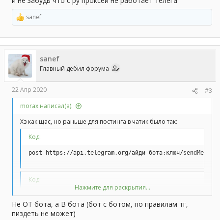
и не забудь что с ру проксей не работает телега
sanef
Р
е
а
к
ц
sanef
и
и
Главный дебил форума
:
22 Апр 2020
#3
morax написал(а):
Хз как щас, но раньше для постинга в чатик было так:
Код:
post https://api.telegram.org/айди бота:ключ/sendMessag
Код:
Нажмите для раскрытия...
https://api.telegram.org/bot863461247:AAGt8UQf-mOsQl33q
Не ОТ бота, а В бота (бот с ботом, по правилам тг,
пиздеть не может)