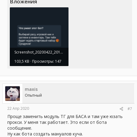
Вложения
Screenshot_20200422_201516_org.telegram.BifToGram.webp
103,5 KB · Просмотры: 147
maxis
Опытный
22 Апр 2020
#7
Проще заменить модуль ТГ для БАСА и там уже юзать
прокси. У меня так работает. Это если от бота
сообщение.
Ну как бота создать мануалов куча.