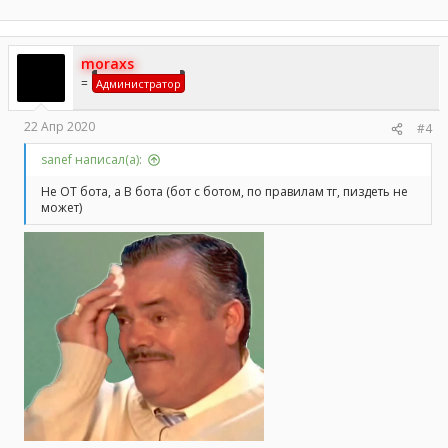
https://core.telegram.org/bots/api
moraxs
=
Администратор
22 Апр 2020
#4
sanef написал(а):
Не ОТ бота, а В бота (бот с ботом, по правилам тг, пиздеть не
может)