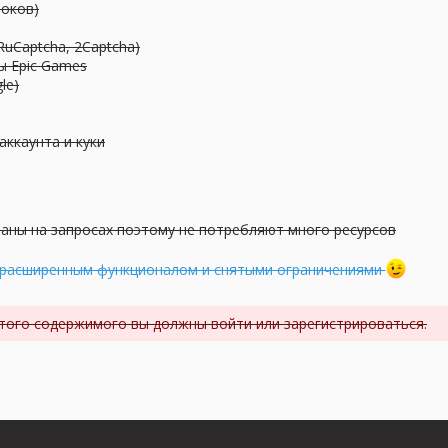
токов)
RuCaptcha, 2Captcha)
ы Epic Games
le)
аккаунта и куки
аны на запросах поэтому не потребляют много ресурсов
 расширенным функционалом и снятыми ограничениями
того содержимого вы должны войти или зарегистрироваться.