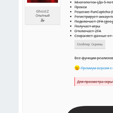
Многопоток (До 5 по
Прокси
GhostZ
Решение FunCaptcha (
Опытный
Регистрирует аккаунт
Подключает 2FA (goog
Получает игры
Отключает 2FA
Сохраняет данные от 
Спойлер:
Скрины
Все функции реализов
Премиум версия с
Для просмотра скры