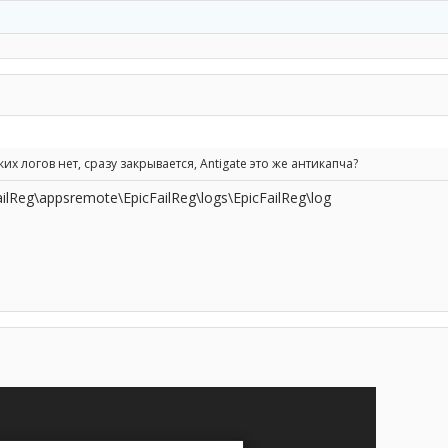
х логов нет, сразу закрывается, Antigate это же антикапча?
ilReg\appsremote\EpicFailReg\logs\EpicFailReg\log