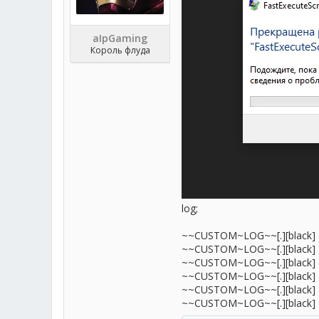
aIpGaming
Король флуда
log;
~~CUSTOM~LOG~~[.][black]
~~CUSTOM~LOG~~[.][black]
~~CUSTOM~LOG~~[.][black]
~~CUSTOM~LOG~~[.][black]
~~CUSTOM~LOG~~[.][black]
~~CUSTOM~LOG~~[.][black]