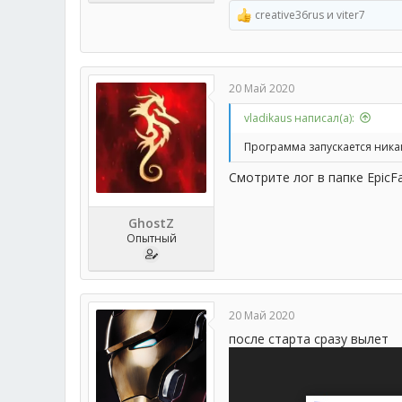
creative36rus
и
viter7
Р
е
а
к
ц
20 Май 2020
и
и
vladikaus написал(а):
:
Программа запускается никаки
Смотрите лог в папке EpicFa
GhostZ
Опытный
20 Май 2020
после старта сразу вылет