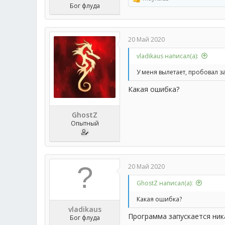
Р
Бог флуда
е
а
к
ц
20 Май 2020
и
и
vladikaus написал(а):
:
У меня вылетает, пробовал з
Какая ошибка?
GhostZ
Опытный
20 Май 2020
GhostZ написал(а):
Какая ошибка?
vladikaus
Программа запускается ника
Бог флуда