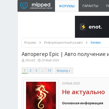
ГАРАНТЫ
П
ФОРУМЫ
Форумы
Информационный раздел
Халява
Авторегер Epic | Авто получение 
А
Д
GhostZ
20 Май 2020
в
а
т
т
1
2
3
…
10
Вперёд
о
а
р
н
т
а
е
ч
20 Май 2020
м
а
Не актуально
ы
л
а
Основная информация