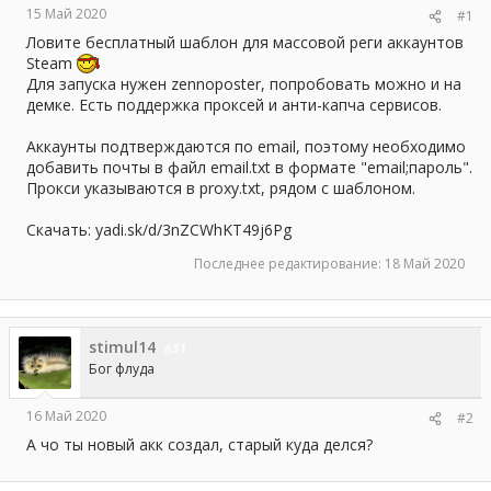
15 Май 2020
#1
ы
л
а
Ловите бесплатный шаблон для массовой реги аккаунтов
Steam
Для запуска нужен zennoposter, попробовать можно и на
демке. Есть поддержка проксей и анти-капча сервисов.
Аккаунты подтверждаются по email, поэтому необходимо
добавить почты в файл email.txt в формате "email;пароль".
Прокси указываются в proxy.txt, рядом с шаблоном.
Скачать: yadi.sk/d/3nZCWhKT49j6Pg
Последнее редактирование:
18 Май 2020
stimul14
31
Бог флуда
16 Май 2020
#2
А чо ты новый акк создал, старый куда делся?