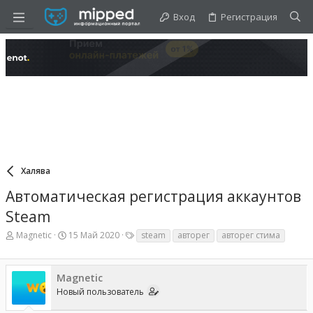
Вход
Регистрация
Халява
Автоматическая регистрация аккаунтов
Steam
А
Д
Т
Magnetic
15 Май 2020
steam
авторег
авторег стима
в
а
е
т
т
г
о
а
и
Magnetic
р
н
т
а
Новый пользователь
е
ч
м
а