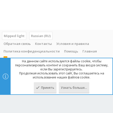
Mipped light
Russian (RU)
Обратная связь
Контакты
Условия и правила
Политика конфиденциальности
Помощь
Главная
R
На данном сайте используются файлы cookie, чтобы
S
персонализировать контент и сохранить Ваш вход в систему,
S
если Вы зарегистрируетесь.
Продолжая использовать этот сайт, Вы соглашаетесь на
Copyright © 2014 - 2025, mipped.com. Все права защищены. При
использование наших файлов cookie.
копировании материала с сайта, обратная ссылка обязательна!
Принять
Узнать больше…
Сверху
Снизу