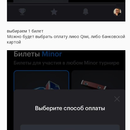
выбираем 1 билет
Можно будет выбрать оплату лиюо Qiwi, либо банковской
картой