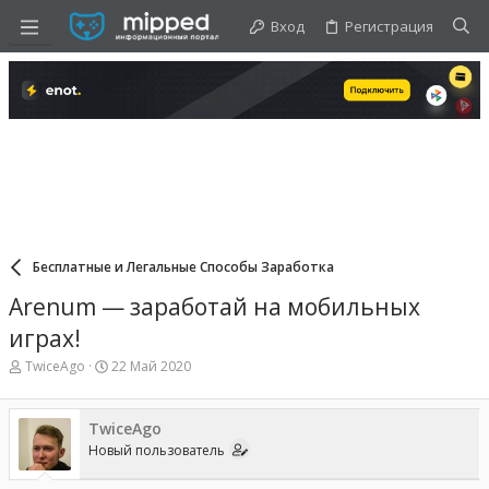
Вход
Регистрация
Бесплатные и Легальные Способы Заработка
Arenum — заработай на мобильных
играх!
А
Д
TwiceAgo
22 Май 2020
в
а
т
т
о
а
TwiceAgo
р
н
Новый пользователь
т
а
е
ч
м
а