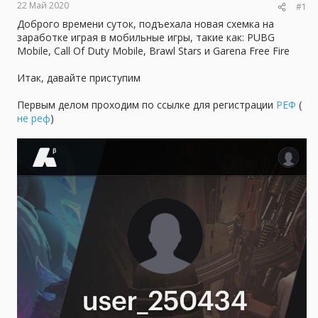
22 Май 2020
#1
ы
л
а
Доброго времени суток, подъехала новая схемка на
заработке играя в мобильные игры, такие как: PUBG
Mobile, Call Of Duty Mobile, Brawl Stars и Garena Free Fire
Итак, давайте приступим
Первым делом проходим по ссылке для регистрации
РЕФ
(
не реф
)