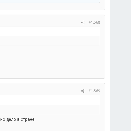
#1.568
#1.569
но дело в стране