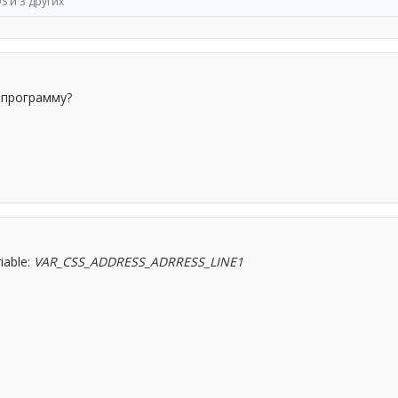
OS
и 3 других
 программу?
iable:
VAR_CSS_ADDRESS_ADRRESS_LINE1