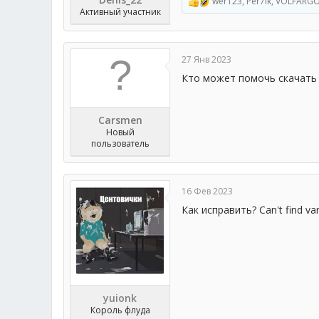
wer123
,
Per7ik
,
VOLFARG
Р
Активный участник
е
а
к
ц
27 Янв 2023
и
и
Кто может помочь скачать
:
Carsmen
Новый
пользователь
16 Фев 2023
Как исправить? Can't find var
yuionk
Король флуда