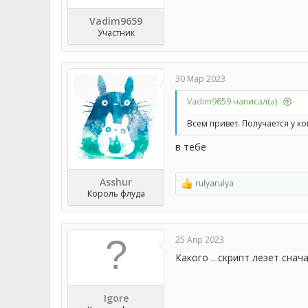
Vadim9659
Участник
30 Мар 2023
Vadim9659 написал(а):
Всем привет. Получается у к
в тебе
Asshur
rulyarulya
Р
Король флуда
е
а
к
ц
25 Апр 2023
и
и
Какого .. скрипт лезет снач
:
Igore