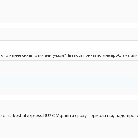
ого то нынче снять треки алитулзом? Пытаюсь понять во мне проблема ил
ало на best.aliexpress.RU? С Украины сразу тормозится, надо прок