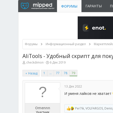
ГАРАНТЫ
П
ФОРУМЫ
Форумы
Информационный раздел
Маркетплей
AliTools - Удобный скрипт для поку
А
Д
checkdimon
6 Дек 2019
в
а
т
т
1
…
77
78
79
Назад
о
а
р
н
т
а
е
ч
13 Дек 2022
м
а
И уменя лайков не хватает
ы
л
а
Omennn
Per7ik
,
VOLFARGOS
,
Denis
Р
Участник