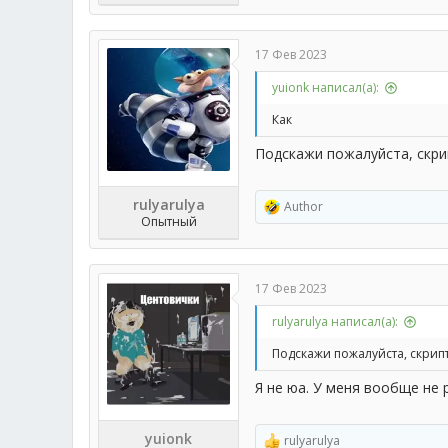
17 Фев 2023
yuionk написал(а):
Как
Подскажи пожалуйста, скри
rulyarulya
Author
Р
Опытный
е
а
к
ц
17 Фев 2023
и
и
rulyarulya написал(а):
:
Подскажи пожалуйста, скрипт
Я не юа. У меня вообще не 
yuionk
rulyarulya
Р