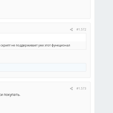
#1.572
и скрипт не поддерживает уже этот функционал
#1.573
си покупать.