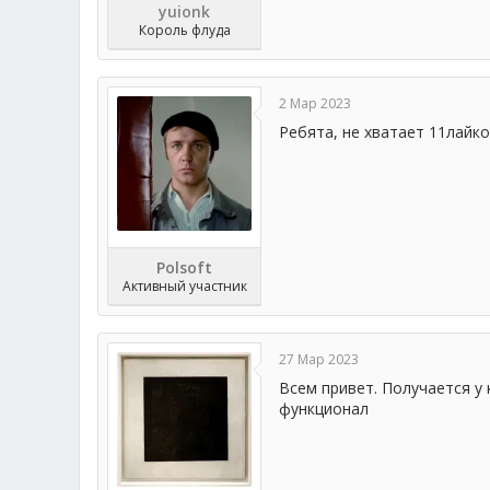
yuionk
Король флуда
2 Мар 2023
Ребята, не хватает 11лайко
Polsoft
Активный участник
27 Мар 2023
Всем привет. Получается у
функционал