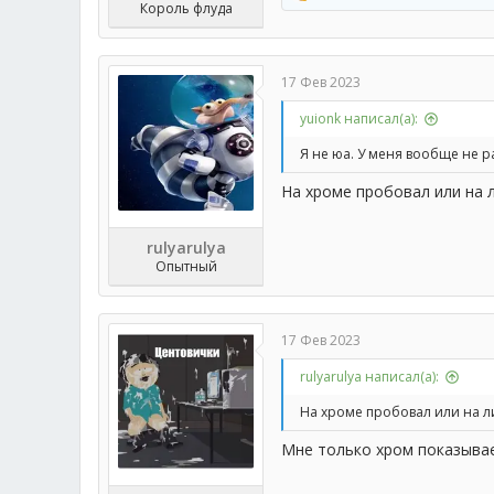
Король флуда
е
а
к
ц
17 Фев 2023
и
и
yuionk написал(а):
:
Я не юа. У меня вообще не р
На хроме пробовал или на 
rulyarulya
Опытный
17 Фев 2023
rulyarulya написал(а):
На хроме пробовал или на ли
Мне только хром показывае