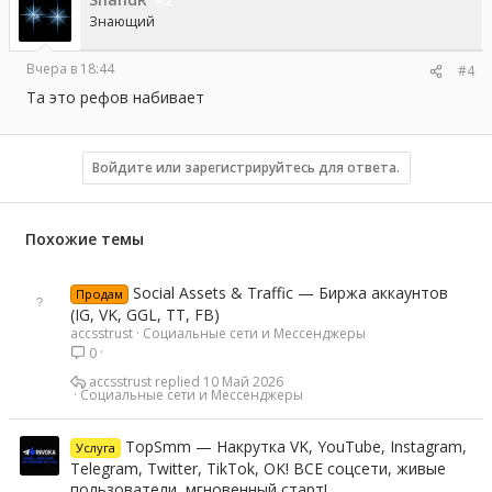
2
Знающий
Вчера в 18:44
#4
Та это рефов набивает
Войдите или зарегистрируйтесь для ответа.
Похожие темы
Social Assets & Traffic — Биржа аккаунтов
Продам
(IG, VK, GGL, TT, FB)
accsstrust
Социальные сети и Мессенджеры
0
accsstrust
10 Май 2026
Социальные сети и Мессенджеры
TopSmm — Накрутка VK, YouTube, Instagram,
Услуга
Telegram, Twitter, TikTok, OK! ВСЕ соцсети, живые
пользователи, мгновенный старт!