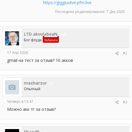
https://giggiuslive.pfm.live
Последнее редактирование:
7 Дек 2025
LTD akvolabeaN
20
Бог флуда
Забанен
17 Апр 2026
#2
gmail на тест за отзыв? 10 акков
maxharzor
1
Опытный
Четверг в 13:47
#3
Можно акк тг за отзыв?
ShandR