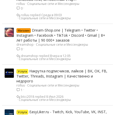
rolluu
Социальные сети и Мессенджеры
0
rolluu
Среда в 09:03
Социальные сети и Мессенджеры
Dream-Shop.one | Telegram • Twitter •
Магазин
Instagram • Facebook • TikTok • Discord • Gmail | 8+
лет работы | 90 000+ заказов
dreamshop
Социальные сети и Мессенджеры
0
dreamshop
Вчера в 12:05
Социальные сети и Мессенджеры
Накрутка подписчиков, лайков | ВК, ОК, FB,
Услуга
Twitter, Threads, Instagram | Качественно и
недорого
rolluu
Социальные сети и Мессенджеры
1
btcc2018
8 Июл 2026
Социальные сети и Мессенджеры
EasyLiker.ru - Twitch, Kick, YouTube, VK, INST,
Услуга