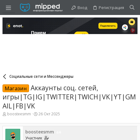
Вход
Регистрация
Социальные сети и Мессенджеры
Аккаунты соц. сетей,
Магазин
игры|TG|IG|TWITTER|TWICH|VK|YT|GM
AIL|FB|VK
А
Д
boosteesmm
26 Окт 2025
в
а
т
т
о
а
boosteesmm
6
р
н
Участник
т
а