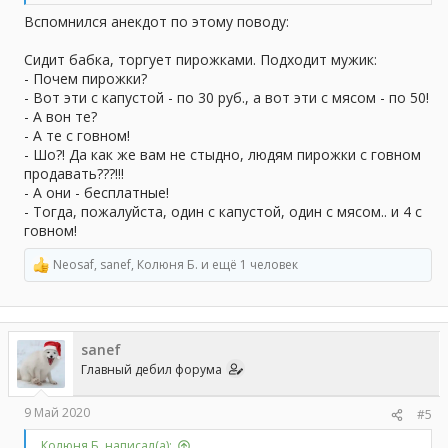
Вспомнился анекдот по этому поводу:
Сидит бабка, торгует пирожками. Подходит мужик:
- Почем пирожки?
- Вот эти с капустой - по 30 руб., а вот эти с мясом - по 50!
- А вон те?
- А те с говном!
- Шо?! Да как же вам не стыдно, людям пирожки с говном
продавать???!!!
- А они - бесплатные!
- Тогда, пожалуйста, один с капустой, один с мясом.. и 4 с
говном!
Neosaf
,
sanef
,
Колюня Б.
и ещё 1 человек
Р
е
а
к
ц
sanef
и
и
Главный дебил форума
:
9 Май 2020
#5
Колюня Б. написал(а):