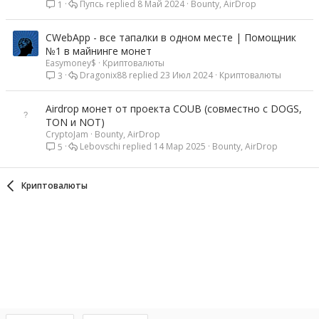
Пупсь
8 Май 2024
Bounty, AirDrop
1
CWebApp - все тапалки в одном месте | Помощник
№1 в майнинге монет
Easymoney$
Криптовалюты
Dragonix88
23 Июл 2024
Криптовалюты
3
Airdrop монет от проекта COUB (совместно с DOGS,
TON и NOT)
CryptoJam
Bounty, AirDrop
Lebovschi
14 Мар 2025
Bounty, AirDrop
5
Криптовалюты