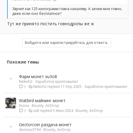
Звучит как 125 килограмм говна нахаляву. А зачем мне говно,
даже если оно бесплатное?
Тут же принято постить говнодропы же ж
Войдите или зарегистрируйтесь для ответа.
Похожие темы
Фарм монет xu3o8
Nekich2
Заработок криптовалют
Nekich2
17 Апр 2025
Заработок криптовалют
1
Watbird майнинг монет
Evona
Bounty, AirDrop
ss8
5 Июн 2024
Bounty, AirDrop
1
Gectorcoin раздача монет
denisov3794
Bounty, AirDrop