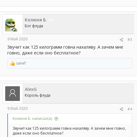
Колюня Б.
1
Бог флуда
9 Май 2020
#3
Звучит как 125 килограмм говна нахаляву. А зачем мне
говно, даже если оно бесплатное?
sanef
Р
е
а
к
ц
AlexG
и
и
Король флуда
:
9 Май 2020
#4
Колюня Б. написал(а):
Звучит как 125 килограмм говна нахаляву. А зачем мне говно,
даже если оно бесплатное?