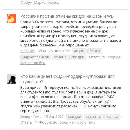
Форум:
Маркетплейсы
Россияне против отмены скидок на Озон и WB
Почти 80% россиян считают, что инициатива банков по
запрету скидок на маркетплейсах приведёт к росту цен.
«Большинство уверено, что исчезновение скидок
неизбежно приведёт к росту цен, ухудшит условия для
миллионов покупателей и негативно отразится на малом
и среднем бизнесе», 64% опрошенных...
oleh2bis
Тема
26 Ноя 2025
акции
банки
маркетплейсов
отмена
скидки
Ответы: 9
Форум:
Маркетплейсы
Кто какие знает скидки/поддержку/плюшки для
студентов?
Всем привет. Интересует полный список всяких ништяков
для студентов (по студаку, почте edu и др.). В интернете
есть инфа, но явно не полная. Вот что я нашёл: 1 РЖД
билеты - скидка 25% 2 Проезд (автобус/электричка) -
скидка 50% (зависит от региона) 3 СКС Бонус - какой-то
сервис для тех кто...
Denip
Тема
19 Авг 2025
скидки
студенты
халява
Ответы: 4
Форум:
Вопросы на любую тему