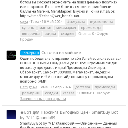
ботом вы сможете экономить на повседневных покупках
или подарках. В нашем боте вы сможете приобрести
баллы на Магнит, МегаМаркет, Вкусно и Точка и.т.д Бот:
https://t.me/TechnoQwer_bot Канал...
soga
Тема
16 Май 2024
#вкмузыка
вкусноиточка
купоны
магнит
мегамаркет
промокоды
пятерочка
скидка
скидки
Ответы: 0
Форум:
Продам
Соточка на майские
Розыгрыш
Один победитель, отправлю по сбп Успей воспользоваться
ПОВЫШЕННЫМИ СКИДКАМИ до 01.05!! Огромные скидки
по заказу продуктов и еды! Промокоды Деливери,
Сбермаркет, Самокат 300/800, Мегамаркет, Яндекс и
многие другие!! А так же гайд по заказу с промокодом
повторно! ЖМИ!
Gethigh49
Тема
27 Апр 2024
доставка
промокоды
розыгрыш
скидки
халява
Ответы: 1
Форум:
Завершенные розыгрыши
🔥Бот для Парсинга Выгодных Цен - SmartBuy Bot
by "V L" @aandb89
SmartBuy Bot by "V L" @aandb89 -----Описание---- Данный
бот был написан мной в личных целях, идея пришла