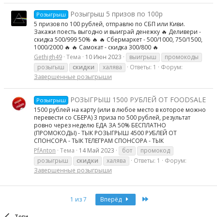
Розыгрыш 5 призов по 100р
Розыгрыш
5 призов по 100 рублей, отправлю по СБП или Киви.
Закажи поесть выгодно и выиграй денежку 🔥 Деливери -
скидка 500/999 50% 🔥 🔥 Сбермаркет - 500/1000, 750/1500,
1000/2000 🔥 🔥 Самокат - скидка 300/800 🔥
Gethigh49
Тема
10 Июн 2023
выигрыш
промокоды
розыгыш
скидки
халява
Ответы: 1
Форум:
Завершенные розыгрыши
РОЗЫГРЫШ 1500 РУБЛЕЙ ОТ FOODSALE
Розыгрыш
1500 рублей на карту (или в любое место в которое можно
перевести со СБЕРА) 3 приза по 500 рублей, результат
ровно через неделю ЕДА ЗА 50% БЕСПЛАТНО
(ПРОМОКОДЫ) - ТЫК РОЗЫГРЫШ 4500 РУБЛЕЙ ОТ
СПОНСОРА - ТЫК ТЕЛЕГРАМ СПОНСОРА - ТЫК
PfAnton
Тема
14 Май 2023
бот
промокод
розыгрыш
скидки
халява
Ответы: 1
Форум:
Завершенные розыгрыши
Last
1 из 7
Вперёд
Теги