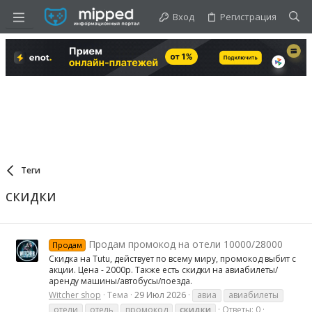
Вход
Регистрация
Теги
скидки
Продам промокод на отели 10000/28000
Продам
Скидка на Tutu, действует по всему миру, промокод выбит с
акции. Цена - 2000р. Также есть скидки на авиабилеты/
аренду машины/автобусы/поезда.
Witcher shop
Тема
29 Июл 2026
авиа
авиабилеты
отели
отель
промокод
скидки
Ответы: 0