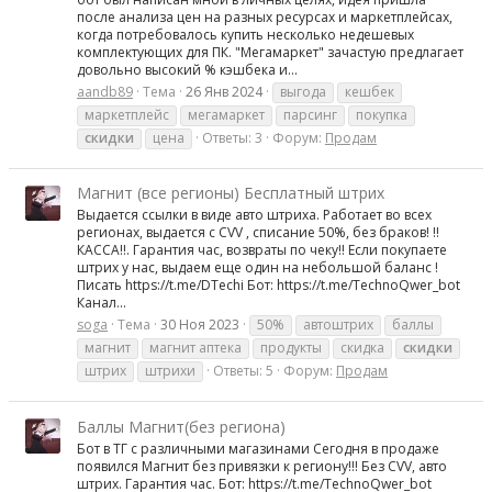
после анализа цен на разных ресурсах и маркетплейсах,
когда потребовалось купить несколько недешевых
комплектующих для ПК. "Мегамаркет" зачастую предлагает
довольно высокий % кэшбека и...
aandb89
Тема
26 Янв 2024
выгода
кешбек
маркетплейс
мегамаркет
парсинг
покупка
скидки
цена
Ответы: 3
Форум:
Продам
Магнит (все регионы) Бесплатный штрих
Выдается ссылки в виде авто штриха. Работает во всех
регионах, выдается с CVV , списание 50%, без браков! ‼️
КАССА‼️. Гарантия час, возвраты по чеку‼️ Если покупаете
штрих у нас, выдаем еще один на небольшой баланс !
Писать https://t.me/DTechi Бот: https://t.me/TechnoQwer_bot
Канал...
soga
Тема
30 Ноя 2023
50%
автоштрих
баллы
магнит
магнит аптека
продукты
скидка
скидки
штрих
штрихи
Ответы: 5
Форум:
Продам
Баллы Магнит(без региона)
Бот в ТГ с различными магазинами Сегодня в продаже
появился Магнит без привязки к региону!!! Без CVV, авто
штрих. Гарантия час. Бот: https://t.me/TechnoQwer_bot