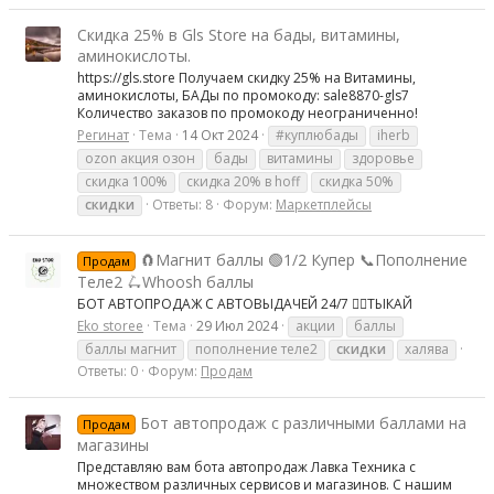
Скидка 25% в Gls Store на бады, витамины,
аминокислоты.
https://gls.store Получаем скидку 25% на Витамины,
аминокислоты, БАДы по промокоду: sale8870-gls7
Количество заказов по промокоду неограниченно!
Регинат
Тема
14 Окт 2024
#куплюбады
iherb
ozon акция озон
бады
витамины
здоровье
скидка 100%
скидка 20% в hoff
скидка 50%
скидки
Ответы: 8
Форум:
Маркетплейсы
🧲Магнит баллы 🟢1/2 Купер 📞Пополнение
Продам
Теле2 🛴Whoosh баллы
БОТ АВТОПРОДАЖ С АВТОВЫДАЧЕЙ 24/7 👉🏻ТЫКАЙ
Eko storee
Тема
29 Июл 2024
акции
баллы
баллы магнит
пополнение теле2
скидки
халява
Ответы: 0
Форум:
Продам
Бот автопродаж с различными баллами на
Продам
магазины
Представляю вам бота автопродаж Лавка Техника с
множеством различных сервисов и магазинов. С нашим