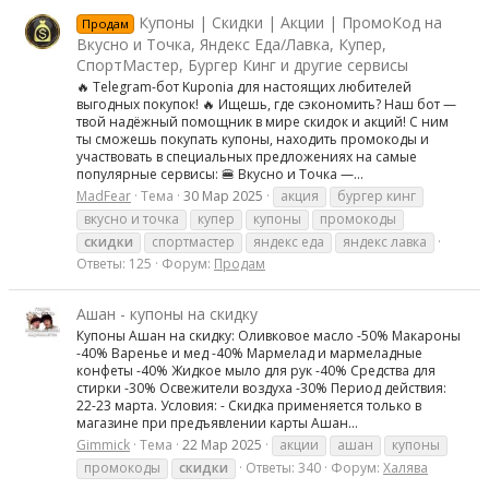
Купоны | Скидки | Акции | ПромоКод на
Продам
Вкусно и Точка, Яндекс Еда/Лавка, Купер,
СпортМастер, Бургер Кинг и другие сервисы
🔥 Telegram-бот Kuponia для настоящих любителей
выгодных покупок! 🔥 Ищешь, где сэкономить? Наш бот —
твой надёжный помощник в мире скидок и акций! С ним
ты сможешь покупать купоны, находить промокоды и
участвовать в специальных предложениях на самые
популярные сервисы: 🍔 Вкусно и Точка —...
MadFear
Тема
30 Мар 2025
акция
бургер кинг
вкусно и точка
купер
купоны
промокоды
скидки
спортмастер
яндекс еда
яндекс лавка
Ответы: 125
Форум:
Продам
Ашан - купоны на скидку
Купоны Ашан на скидку: Оливковое масло -50% Макароны
-40% Варенье и мед -40% Мармелад и мармеладные
конфеты -40% Жидкое мыло для рук -40% Средства для
стирки -30% Освежители воздуха -30% Период действия:
22-23 марта. Условия: - Скидка применяется только в
магазине при предъявлении карты Ашан...
Gimmick
Тема
22 Мар 2025
акции
ашан
купоны
промокоды
скидки
Ответы: 340
Форум:
Халява