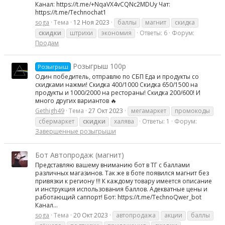
Канал: https://t.me/+NqaVX4vCQNc2MDUy Чат:
https://t.me/Technochat1
soga
Тема
12 Ноя 2023
баллы
магнит
скидка
скидки
штрихи
экономия
Ответы: 6
Форум:
Продам
Розыгрыш 100р
Розыгрыш
Один победитель, отправлю по СБП Еда и продукты со
скидками нажми! Скидка 400/1000 Скидка 650/1500 на
продукты и 1000/2000 на рестораны! Скидка 200/600! И
много других вариантов 🔥
Gethigh49
Тема
27 Окт 2023
мегамаркет
промокоды
сбермаркет
скидки
халява
Ответы: 1
Форум:
Завершенные розыгрыши
Бот Автопродаж (магнит)
Представляю вашему вниманию бот в ТГ c баллами
различных магазинов. Так же в боте появился магнит без
привязки к региону !!! К каждому товару имеется описание
и инструкция использования баллов. Адекватные цены и
работающий саппорт! Бот: https://t.me/TechnoQwer_bot
Канал...
soga
Тема
20 Окт 2023
автопродажа
акции
баллы