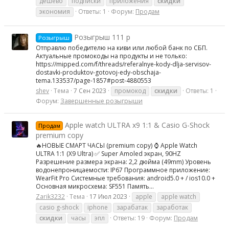
дёшево
подписки
приложения
скидки
экономия
Ответы: 1
Форум:
Продам
Розыгрыш 111 р
Розыгрыш
Отправлю победителю на киви или любой банк по СБП.
Актуальные промокоды на продукты и не только:
https://mipped.com/f/threads/referalnye-kody-dlja-servisov-
dostavki-produktov-gotovoj-edy-obschaja-
tema.133537/page-1857#post-4880553
shev
Тема
7 Сен 2023
промокод
скидки
Ответы: 1
Форум:
Завершенные розыгрыши
Apple watch ULTRA x9 1:1 & Casio G-Shock
Продам
premium copy
🔥НОВЫЕ СМАРТ ЧАСЫ (premium copy) ⌚️ Apple Watch
ULTRA 1:1 (X9 Ultra) ✅ Super Amoled экран, 90HZ
Разрешение размера экрана: 2,2 дюйма (49mm) Уровень
водонепроницаемости: IP67 Программное приложение:
WearFit Pro Системные требования: android5.0 + / ios10.0 +
Основная микросхема: SF551 Память...
Zarik3232
Тема
17 Июл 2023
apple
apple watch
casio g-shock
iphone
зарабатак
заработак
скидки
часы
эпл
Ответы: 19
Форум:
Продам