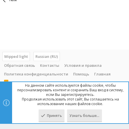
Mipped light
Russian (RU)
Обратная связь
Контакты
Условия и правила
Политика конфиденциальности
Помощь
Главная
R
На данном сайте используются файлы cookie, чтобы
S
персонализировать контент и сохранить Ваш вход в систему,
S
если Вы зарегистрируетесь.
Продолжая использовать этот сайт, Вы соглашаетесь на
Copyright © 2014 - 2025, mipped.com. Все права защищены. При
использование наших файлов cookie.
копировании материала с сайта, обратная ссылка обязательна!
Принять
Узнать больше…
Сверху
Снизу