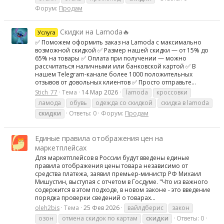
Форум:
Продам
Скидки на Lamoda🔥
Услуга
✅ Поможем оформить заказ на Lamoda с максимально
возможной скидкой ✅ Размер нашей скидки — от 15% до
65% на товары ✅ Оплата при получении — можно
рассчитаться наличными или банковской картой ✅ В
нашем Telegram-канале более 1000 положительных
отзывов от довольных клиентов ✅ Просто отправьте...
Stich_77
Тема
14 Мар 2026
lamoda
кроссовки
ламода
обувь
одежда со скидкой
скидка в lamoda
скидки
Ответы: 0
Форум:
Продам
Единые правила отображения цен на
маркетплейсах
Для маркетплейсов в России будут введены единые
правила отображения цены товара независимо от
средства платежа, заявил премьер-министр РФ Михаил
Мишустин, выступая с отчетом в Госдуме. "Что из важного
содержится в этом подходе, в новом законе - это введение
порядка проверки сведений о товарах...
oleh2bis
Тема
25 Фев 2026
вайлдберис
закон
озон
отмена скидок по картам
скидки
Ответы: 0