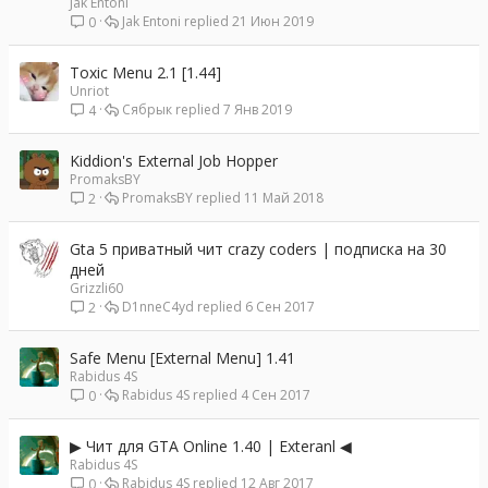
Jak Entoni
Jak Entoni
21 Июн 2019
0
Toxic Menu 2.1 [1.44]
Unriot
Сябрык
7 Янв 2019
4
Kiddion's External Job Hopper
PromaksBY
PromaksBY
11 Май 2018
2
Gta 5 приватный чит crazy coders | подписка на 30
дней
Grizzli60
D1nneC4yd
6 Сен 2017
2
Safe Menu [External Menu] 1.41
Rabidus 4S
Rabidus 4S
4 Сен 2017
0
▶ Чит для GTA Online 1.40 | Exteranl ◀
Rabidus 4S
Rabidus 4S
12 Авг 2017
0