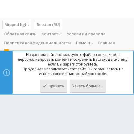
Mipped light
Russian (RU)
Обратная связь
Контакты
Условия и правила
Политика конфиденциальности
Помощь
Главная
R
На данном сайте используются файлы cookie, чтобы
S
персонализировать контент и сохранить Ваш вход в систему,
S
если Вы зарегистрируетесь.
Продолжая использовать этот сайт, Вы соглашаетесь на
Copyright © 2014 - 2025, mipped.com. Все права защищены. При
использование наших файлов cookie.
копировании материала с сайта, обратная ссылка обязательна!
Принять
Узнать больше…
Сверху
Снизу