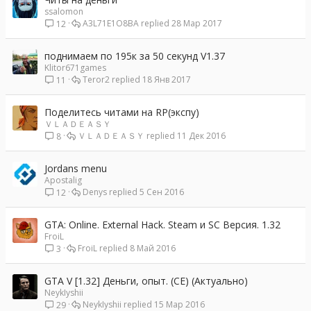
ssalomon
A3L71E1O8BA
28 Мар 2017
12
поднимаем по 195к за 50 секунд V1.37
Klitor671games
Teror2
18 Янв 2017
11
Поделитесь читами на RP(экспу)
ＶＬＡＤＥＡＳＹ
ＶＬＡＤＥＡＳＹ
11 Дек 2016
8
Jordans menu
Apostalig
Denys
5 Сен 2016
12
GTA: Online. External Hack. Steam и SC Версия. 1.32
FroiL
FroiL
8 Май 2016
3
GTA V [1.32] Деньги, опыт. (CE) (Актуально)
NeykIyshii
NeykIyshii
15 Мар 2016
29