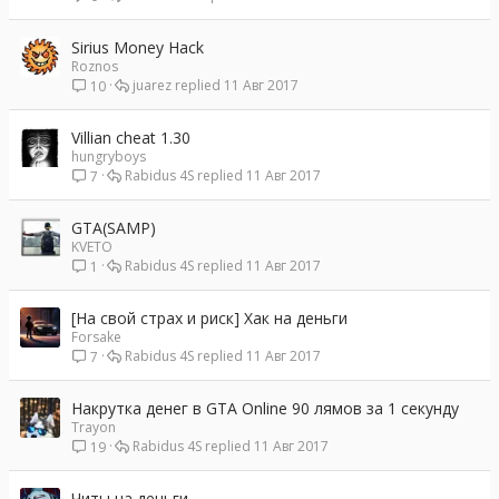
Sirius Money Hack
Roznos
juarez
11 Авг 2017
10
Villian cheat 1.30
hungryboys
Rabidus 4S
11 Авг 2017
7
GTA(SAMP)
KVETO
Rabidus 4S
11 Авг 2017
1
[На свой страх и риск] Хак на деньги
Forsake
Rabidus 4S
11 Авг 2017
7
Накрутка денег в GTA Online 90 лямов за 1 секунду
Trayon
Rabidus 4S
11 Авг 2017
19
Читы на деньги