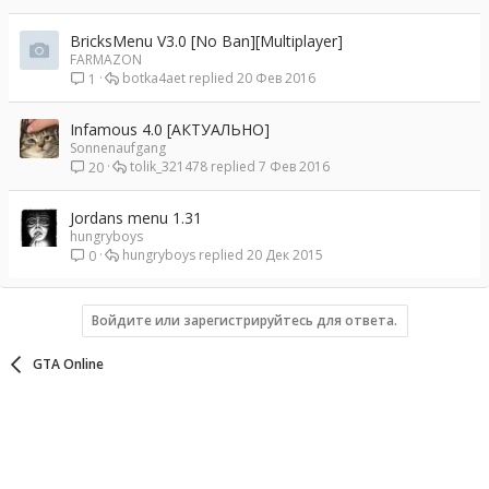
BricksMenu V3.0 [No Ban][Multiplayer]
FARMAZON
botka4aet
20 Фев 2016
1
Infamous 4.0 [АКТУАЛЬНО]
Sonnenaufgang
tolik_321478
7 Фев 2016
20
Jordans menu 1.31
hungryboys
hungryboys
20 Дек 2015
0
Войдите или зарегистрируйтесь для ответа.
GTA Online