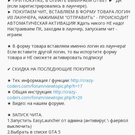
► ПРИ ПОКУПКЕ, В ОПЛАТЕ ВЫБИРАЕМ ОТВЕТ ► "ДА"
(если зарегистрировались в лаунчере).
► ПОКУПАЕМ ЧИТ, ВСТАВЛЯЕМ В ФОРМУ ТОВАРА ЛОГИН
ИЗ ЛАУНЧЕРА, НАЖИМАЕМ "ОТПРАВИТЬ" - ПРОИСХОДИТ
АВТОМАТИЧЕСКАЯ АКТИВАЦИЯ! Ждать никого НЕ надо!
Настраиваем ПК, заходим в лаунчер, запускаем чит -
играем.
★ В форму товара вставляем именно логин из лаунчера!
Если вставите другой логин, то вы испортите форму
товара и НЕ сможете активировать подписку!
✔ СКИДКА НА ПОСЛЕДУЮЩИЕ ПОКУПКИ!
★ Тех. информация / функции:
http://crazy-
coders.com/forum/viewtopic.php?t=17
★ Общая инструкция:
http://crazy-
coders.com/forum/viewtopic.php?t=29
★ Видео: на нашем форуме.
★ ЗАПУСК ЧИТА.
1.Запустить EasyLauncher от админа (антивирус \ фаервол
выключить)
2.Выбрать в списке GTA 5