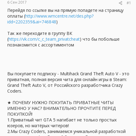
6 Сен 2017
#1
ы
л
а
Перейдя по ссылке вы на прямую попадете на страницу
оплаты (
http://www.wmcentre.net/des.php?
idd=2202359&ai=746848
)
Так же переходите в группу ВК
(
https://vk.com/c_c_team_privatcheat
) что бы побольше
познакомится с ассортиментом
Вы покупаете подписку - Multihack Grand Theft Auto V - это
приватная, полная версия чита для онлайн игры в Steam:
Grand Theft Auto V, от Российского разработчика Crazy
Coders.
★ ПОЧЕМУ НУЖНО ПОКУПАТЬ ПРИВАТНЫЕ ЧИТЫ
ИМЕННО У НАС? ВНИМАТЕЛЬНО ПРОЧТИТЕ ПЕРЕД
ПОКУПКОЙ!
1.Приватный чит GTA 5 нагибает не только простых
юзеров, но матёрых читеров!
2.Мы Crazy Coders, занимаемся уникальной разработкой