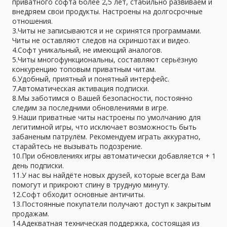
приватного софта более 2,5 лет, стабильно развиваем и
внедряем свои продукты. Настроены на долгосрочные
отношения.
3.Читы не записываются и не скринятся программами.
Читы не оставляют следов на скриншотах и видео.
4.Софт уникальный, не имеющий аналогов.
5.Читы многофункциональны, составляют серьёзную
конкуренцию топовым приватным читам.
6.Удобный, приятный и понятный интерфейс.
7.Автоматическая активация подписки.
8.Мы заботимся о Вашей безопасности, постоянно
следим за последними обновлениями в игре.
9.Наши приватные читы настроены по умолчанию для
легитимной игры, что исключает возможность быть
забаненым патрулём. Рекомендуем играть аккуратно,
старайтесь не вызывать подозрение.
10.При обновлениях игры автоматически добавляется + 1
день подписки.
11.У нас вы найдёте новых друзей, которые всегда Вам
помогут и прикроют спину в трудную минуту.
12.Софт обходит основные античиты.
13.Постоянные покупатели получают доступ к закрытым
продажам.
14.Адекватная техническая поддержка, состоящая из