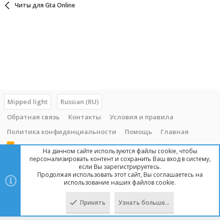
Читы для Gta Online
Mipped light
Russian (RU)
Обратная связь
Контакты
Условия и правила
Политика конфиденциальности
Помощь
Главная
R
На данном сайте используются файлы cookie, чтобы
S
персонализировать контент и сохранить Ваш вход в систему,
S
если Вы зарегистрируетесь.
Продолжая использовать этот сайт, Вы соглашаетесь на
Copyright © 2014 - 2025, mipped.com. Все права защищены. При
использование наших файлов cookie.
копировании материала с сайта, обратная ссылка обязательна!
Принять
Узнать больше…
Сверху
Снизу