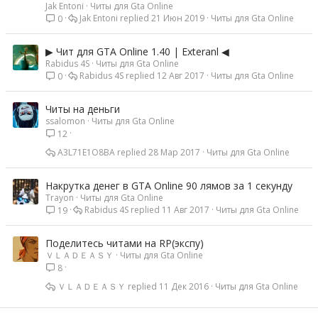
Jak Entoni
Читы для Gta Online
Jak Entoni
21 Июн 2019
Читы для Gta Online
0
▶ Чит для GTA Online 1.40 | Exteranl ◀
Rabidus 4S
Читы для Gta Online
Rabidus 4S
12 Авг 2017
Читы для Gta Online
0
Читы на деньги
ssalomon
Читы для Gta Online
12
A3L71E1O8BA
28 Мар 2017
Читы для Gta Online
Накрутка денег в GTA Online 90 лямов за 1 секунду
Trayon
Читы для Gta Online
Rabidus 4S
11 Авг 2017
Читы для Gta Online
19
Поделитесь читами на RP(экспу)
ＶＬＡＤＥＡＳＹ
Читы для Gta Online
8
ＶＬＡＤＥＡＳＹ
11 Дек 2016
Читы для Gta Online