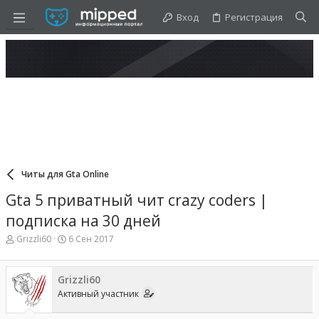
Вход
Регистрация
Читы для Gta Online
Gta 5 приватный чит crazy coders |
подписка на 30 дней
А
Д
Grizzli60
6 Сен 2017
в
а
т
т
о
а
Grizzli60
р
н
Активный участник
т
а
е
ч
м
а