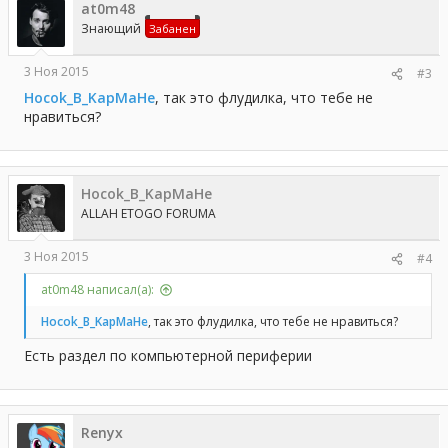
at0m48
Знающий
Забанен
3 Ноя 2015
#3
Hocok_B_KapMaHe
, так это флудилка, что тебе не
нравиться?
Hocok_B_KapMaHe
ALLAH ETOGO FORUMA
3 Ноя 2015
#4
at0m48 написал(а):
Hocok_B_KapMaHe
, так это флудилка, что тебе не нравиться?
Есть раздел по компьютерной периферии
Renyx