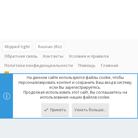
Mipped light
Russian (RU)
Обратная связь
Контакты
Условия и правила
Политика конфиденциальности
Помощь
Главная
R
На данном сайте используются файлы cookie, чтобы
S
персонализировать контент и сохранить Ваш вход в систему,
S
если Вы зарегистрируетесь.
Продолжая использовать этот сайт, Вы соглашаетесь на
Copyright © 2014 - 2025, mipped.com. Все права защищены. При
использование наших файлов cookie.
копировании материала с сайта, обратная ссылка обязательна!
Принять
Узнать больше…
Сверху
Снизу