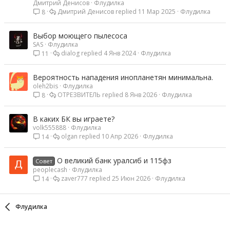
Дмитрий Денисов
Флудилка
Дмитрий Денисов
11 Мар 2025
Флудилка
8
Выбор моющего пылесоса
SAS
Флудилка
dialog
4 Янв 2024
Флудилка
11
Вероятность нападения инопланетян минимальна.
oleh2bis
Флудилка
ОТРЕЗВИТЕЛЬ
8 Янв 2026
Флудилка
8
В каких БК вы играете?
volk555888
Флудилка
olgan
10 Апр 2026
Флудилка
14
О великий банк уралсиб и 115фз
Совет
peoplecash
Флудилка
zaver777
25 Июн 2026
Флудилка
14
Флудилка