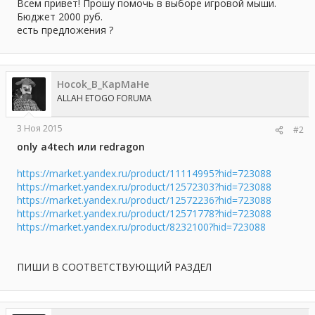
а
Всем привет! Прошу помочь в выборе игровой мыши.
Бюджет 2000 руб.
есть предложения ?
Hocok_B_KapMaHe
ALLAH ETOGO FORUMA
3 Ноя 2015
#2
only a4tech или redragon
https://market.yandex.ru/product/11114995?hid=723088
https://market.yandex.ru/product/12572303?hid=723088
https://market.yandex.ru/product/12572236?hid=723088
https://market.yandex.ru/product/12571778?hid=723088
https://market.yandex.ru/product/8232100?hid=723088
ПИШИ В СООТВЕТСТВУЮЩИЙ РАЗДЕЛ