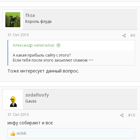
fksa
Король флуда
31 Окт 2015
#9
Aлександр написал(а):
А какая прибыль сайту с этого?
Если тебя после этого засыплют спамом ~~
Тоже интересует данный вопрос.
sodafloofy
Gauss
31 Окт 2015
#10
инфу собирают и все
vichik
Р