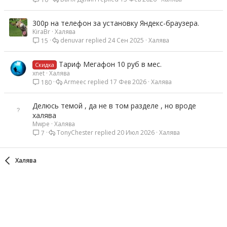
300р на телефон за установку Яндекс-браузера.
KiraBr
Халява
denuvar
24 Сен 2025
Халява
15
Тариф Мегафон 10 руб в мес.
Скидка
xnet
Халява
Armeec
17 Фев 2026
Халява
180
Делюсь темой , да не в том разделе , но вроде
халява
Mwpe
Халява
TonyChester
20 Июл 2026
Халява
7
Халява