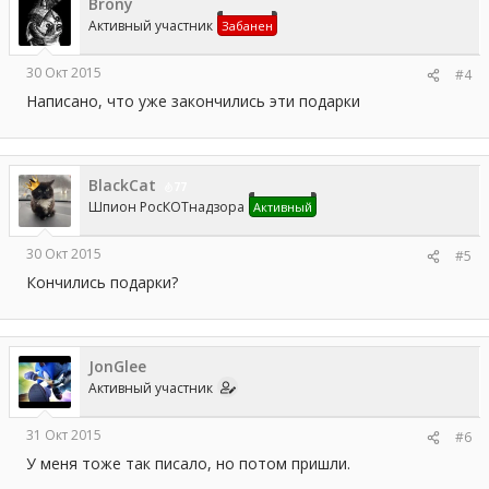
Brony
Активный участник
Забанен
30 Окт 2015
#4
Написано, что уже закончились эти подарки
BlackCat
77
Шпион РосКОТнадзора
Активный
30 Окт 2015
#5
Кончились подарки?
JonGlee
Активный участник
31 Окт 2015
#6
У меня тоже так писало, но потом пришли.