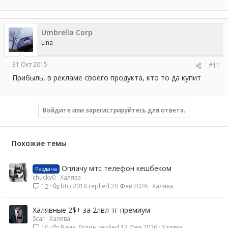
е
а
к
ц
Umbrella Corp
и
и
Lina
:
31 Окт 2015
#11
Прибыль, в рекламе своего продукта, кто то да купит
Войдите или зарегистрируйтесь для ответа.
Похожие темы
Оплачу мтс телефон кешбеком
Раздача
chucky0
Халява
btcc2018
20 Фев 2026
Халява
12
Халявные 2$+ за 2лвл тг премиум
Scar
Халява
Ваня Дулин
13 Фев 2026
Халява
10