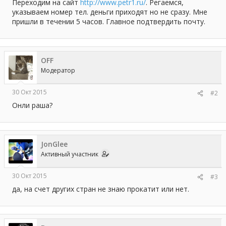
а
Переходим на сайт
http://www.petr1.ru/
. Регаемся,
указываем номер тел. деньги приходят но не сразу. Мне
пришли в течении 5 часов. Главное подтвердить почту.
OFF
Модератор
30 Окт 2015
#2
Онли раша?
JonGlee
Активный участник
30 Окт 2015
#3
да, на счет других стран не знаю прокатит или нет.