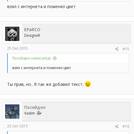
взял с интернета и поменял цвет
Спойлер:
5
Спойлер:
6
EPaRCO
DesigneR
25 Окт 2015
#15
Посейдон написал(а):
взял с интернета и поменял цвет
Ты прав, но.. Я так же добавил текст.
Посейдон
Vadim
25 Окт 2015
#16