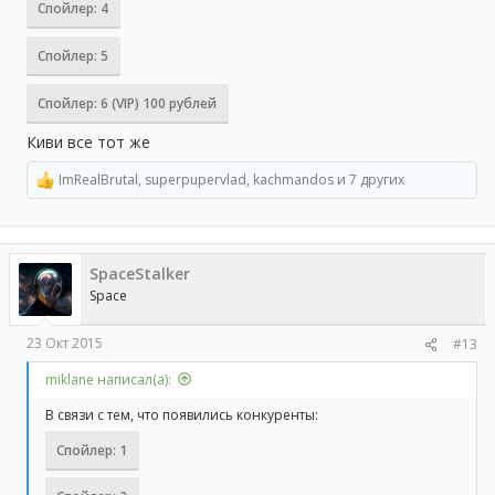
Спойлер:
4
Спойлер:
5
Спойлер:
6 (VIP) 100 рублей
Киви все тот же
ImRealBrutal
,
superpupervlad
,
kachmandos
и 7 других
Р
е
а
к
ц
SpaceStalker
и
и
Space
:
23 Окт 2015
#13
miklane написал(а):
В связи с тем, что появились конкуренты:
Спойлер:
1