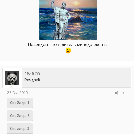
Посейдон - повелитель
мипеда
океана.
EPaRCO
DesigneR
22 Окт 2015
#11
Спойлер:
1
Спойлер:
2
Спойлер:
3