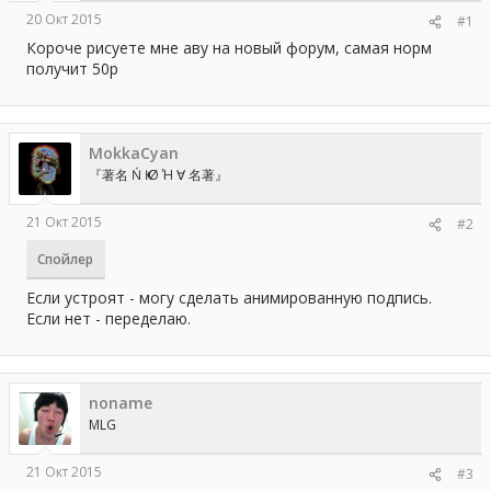
а
20 Окт 2015
#1
Короче рисуете мне аву на новый форум, самая норм
получит 50р
MokkaCyan
『著名 Ń Ҝ Ø Ή ∀ 名著』
21 Окт 2015
#2
Спойлер
Если устроят - могу сделать анимированную подпись.
Если нет - переделаю.
noname
MLG
21 Окт 2015
#3