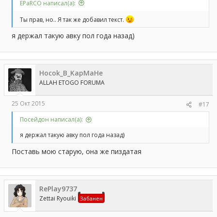
EPaRCO написал(а):
Ты прав, но.. Я так же добавил текст.
я держал такую авку пол года назад)
Hocok_B_KapMaHe
ALLAH ETOGO FORUMA
25 Окт 2015
#17
Посейдон написал(а):
я держал такую авку пол года назад)
Поставь мою старую, она же пиздатая
RePlay9737
Zettai Ryouiki
Забанен