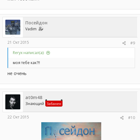
Посейдон
Vadim
21 Окт 2015
#9
Reryx написал(а):
моя тебе как?!!
не очень
at0m48
Знающий
Забанен
22 Окт 2015
#10