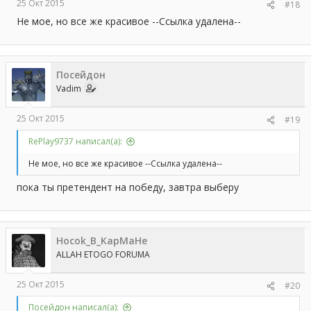
25 Окт 2015
#18
Не мое, но все же красивое --Ссылка удалена--
Посейдон
Vadim
25 Окт 2015
#19
RePlay9737 написал(а):
Не мое, но все же красивое --Ссылка удалена--
пока ты претендент на победу, завтра выберу
Hocok_B_KapMaHe
ALLAH ETOGO FORUMA
25 Окт 2015
#20
Посейдон написал(а):