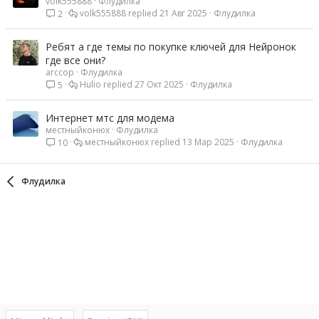
volk555888
Флудилка
volk555888
21 Авг 2025
Флудилка
2
Ребят а где темы по покупке ключей для Нейронок
где все они?
arccop
Флудилка
Hulio
27 Окт 2025
Флудилка
5
Интернет мтс для модема
местныйконюх
Флудилка
местныйконюх
13 Мар 2025
Флудилка
10
Флудилка