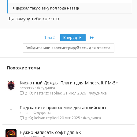
я держал такую авку пол года назад)
Ща замучу тебе кое-что
Last
1 из 2
Вперёд
Войдите или зарегистрируйтесь для ответа.
Похожие темы
Кислотный Дождь|Плагин для Minecraft PM-5+
nesterzx
Флудилка
nesterzx
31 Июл 2026
Флудилка
2
Подскажите приложение для английского
kelsan
Флудилка
kelsan
20 Авг 2025
Флудилка
0
Нужно написать софт для БК