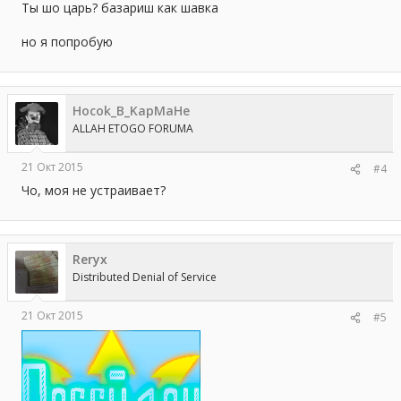
Ты шо царь? базариш как шавка
но я попробую
Hocok_B_KapMaHe
ALLAH ETOGO FORUMA
21 Окт 2015
#4
Чо, моя не устраивает?
Reryx
Distributed Denial of Service
21 Окт 2015
#5