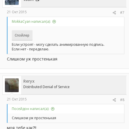
:
21 Окт 2015
#7
MokkaCyan написал(а):
Спойлер
Если устроят - могу сделать анимированную подпись.
Если нет - переделаю.
Слишком уж простенькая
Reryx
Distributed Denial of Service
21 Окт 2015
#8
Посейдон написал(а):
Слишком уж простенькая
моя тебе как?!!