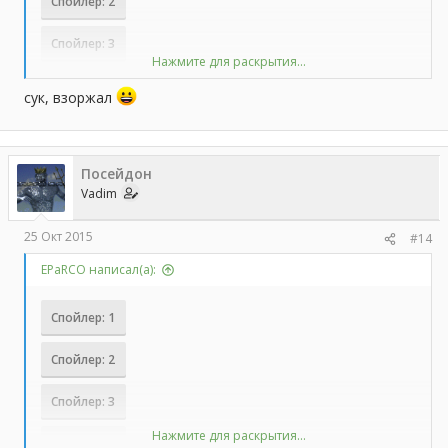
Спойлер:
2
Спойлер:
3
Нажмите для раскрытия...
Спойлер:
4
сук, взоржал
Спойлер:
5
Спойлер:
6 (VIP) 100 рублей
Посейдон
Vadim
Киви все тот же
25 Окт 2015
#14
EPaRCO написал(а):
Спойлер:
1
Спойлер:
2
Спойлер:
3
Нажмите для раскрытия...
Спойлер:
4